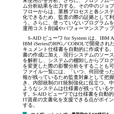
未使用かを分析。さらに、プログラム
ム分析結果を出力する。その中のジョ
フローからは、業務プロセスと各シス
化できるため、監査の際の証拠として
う。さらに、使っていないプログラム
運用コスト削減やパフォーマンスアッ
S-AID ビューワ for System iは、IBM 
IBM iSeriesのRPG／COBOLで開発
キュメント仕様書を自動的に作成する
書の作成に加え、現行システムのソー
を解析し、システムの棚卸しからプロ
を変更した際の影響分析をすることも
ファイル一覧には、「いつ、何回使っ
報が残っているため監査対象として把
き、内部統制のIT統制強化に役立つ。
ようなシステムは仕様書が残っている
す。S-AID ビューワでは仕様書を自動
IT資産の文書化を支援できる点がポイ
する。