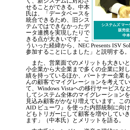
く、新システムに対応さ
せることができる。中本
氏は、「データベースを
統合できるため、旧シス
システムズ マー
テムではできなかったデ
販売促
ータ連携を実現したりで
中本
きる点が大きいです。こ
ういった経緯から、NEC Presents ISV Solut
参加することにしました」と説明する
また、営業面でのメリットも大きいと
小企業から大企業まで多くの企業に対して
績を持っているほか、パートナー企業も
んの顧客でマイグレーションを考えて
て、Windows Vistaへの移行サービス
してシステム全体のマイグレーション
見込み顧客がかなり増えています。この
AID ビューワ』を使った内部統制に向け
どもトリガーにして顧客を増やしてい
ます」（中本氏）とメリットを語る。