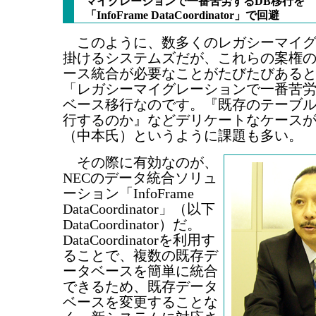
マイグレーションで一番苦労するDB移行を
「InfoFrame DataCoordinator」で回避
このように、数多くのレガシーマイグ
掛けるシステムズだが、これらの案権
ース統合が必要なことがたびたびある
「レガシーマイグレーションで一番苦
ベース移行なのです。『既存のテーブ
行するのか』などデリケートなケース
（中本氏）というように課題も多い。
その際に有効なのが、
NECのデータ統合ソリュ
ーション「InfoFrame
DataCoordinator」（以下
DataCoordinator）だ。
DataCoordinatorを利用す
ることで、複数の既存デ
ータベースを簡単に統合
できるため、既存データ
ベースを変更することな