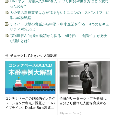
LINEヤフーが挑んだMac導入 アプリ開発や働き方はどう変わ
ったのか?
大企業の新規事業はなぜ進まない? ニコンの「スピンオフ」に
学ぶ成功戦略
サイバー攻撃の脅威から中堅・中小企業を守る、4つのセキュ
リティ対策とは
“第4世代AI”開発の軌跡から探る、AI時代に「創造性」が必要
な理由とは?
図1 ルーター、スイッチ、PCの接続方式の様子
チェックしておきたい人気記事
スイッチは、コリジョンドメインを分割できる点がハブと異な
ります。コリジョンドメインの規模を「小さく」することが、ス
イッチを使う一番の目的です。コリジョンドメインが小さくなれ
ばなるほど、ネットワークの帯域幅を理論値に近い値まで使えま
す。スイッチでは、1つのポートと接続されるPCなどだけでコリ
ジョンドメインとなる、「マイクロセグメンテーション」という
考え方を実現しています。
コンテナベースの継続的インテグ
全員がリーダーシップを発揮し、
レーションの利点／課題と、CIパ
自分より優れた人財を育成する
スイッチはハブの機能も併せ持つ機器でもあるため、現在市販
イプライン、Docker Build高速化
されているスイッチのほぼ全てが、リピーターハブと比較する意
のコツ (1/2...
PR(dentsu Japan)