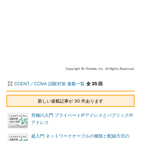
ハブ
「OSI参照モデルの物理層で動作する機器」といわれていま
す。ハブは3つ以上のポートを持っています。ハブもリピーター
と同様に信号を増幅して送信しますが、受信したポート以外の残
りのポート全てから同じ信号を送信します。ケーブル（とその先
につながっているPCなど）が集まる集線装置としての様子が、
車輪の中心のハブ（スポークが集まる部分）に似ているからネッ
トワーク機器もハブと名付けられたという説もあるそうです。
Copyright © ITmedia, Inc. All Rights Reserved.
ハブはリピーターの機能を併せ持っていて、スイッチング機能
の有無を意識して「リピーターハブ」と呼ぶこともあります。
CCENT／CCNA 試験対策 連載一覧
全 35 回
ブリッジ
新しい連載記事が 30 件あります
ブリッジは「OSI参照モデルの第2層データリンク層で動作す
る機器」といわれています。リピーターと同様に2つのポート
究極の入門 プライベートIPアドレスとパブリックIP
（ケーブルの差し込み口）があります。ブリッジではMACアド
アドレス
レスを学習します。宛先のMACアドレスを持つ機器がどちらの
ポートにあるか判断し、機器がある方のポートにだけデータを転
超入門 ネットワークケーブルの種類と配線方式の