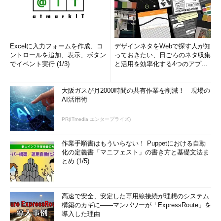
Excelに入力フォームを作成、コ
デザインネタをWebで探す人が知
ントロールを追加、表示、ボタン
っておきたい、日ごろのネタ収集
でイベント実行 (1/3)
と活用を効率化する4つのアプリ
(1/3)
大阪ガスが月2000時間の共有作業を削減！ 現場の
AI活用術
PR(ITmedia エンタープライズ)
作業手順書はもういらない！ Puppetにおける自動
化の定義書「マニフェスト」の書き方と基礎文法ま
とめ (1/5)
高速で安全、安定した専用線接続が理想のシステム
構築のカギに――マンパワーが「ExpressRoute」を
導入した理由