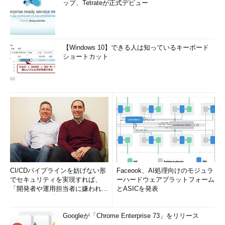
ップ、Tetrateが正式デビュー
が、MACアドレスとペ
アになる「××テーブ
ル」のようなものがあ
りませんか？
【Windows 10】できる人は知っているキーボード
ショートカット
「全二重通信」とは、
どのような通信でしょ
うか？ 別の種類はない
のでしょうか？
下図のようにスイッチ
間を2本以上のケーブ
ルで環状につなげた場
CI/CDパイプラインを妨げない形
Faceook、AI処理向けのモジュラ
合、PC-AとPC-B間で
でセキュリティを実現すれば、
ーハードウェアプラットフォーム
問題なく通信できるの
「開発者や運用担当者に嫌われな
とASICを発表
でしょうか？ できる
いWAF」は可能か
or できないという結果
Googleが「Chrome Enterprise 73」をリリース
と、その理由を答えて