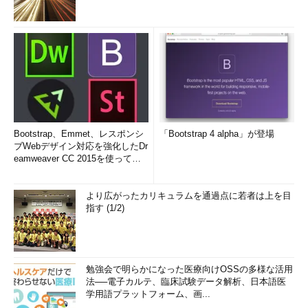
Bootstrap、Emmet、レスポンシ
「Bootstrap 4 alpha」が登場
ブWebデザイン対応を強化したDr
eamweaver CC 2015を使って
み...
より広がったカリキュラムを通過点に若者は上を目
指す (1/2)
勉強会で明らかになった医療向けOSSの多様な活用
法──電子カルテ、臨床試験データ解析、日本語医
学用語プラットフォーム、画...