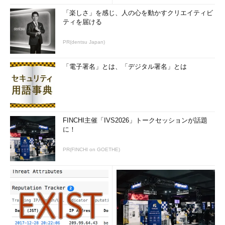
味も含めて、「スイッチングハブ」と呼ばれています。
「楽しさ」を感じ、人の心を動かすクリエイティビ
ティを届ける
ルーター
PR(dentsu Japan)
異なるネットワーク、インターネットの世界（WAN:Wide
Area Network）と社内のネットワーク（LAN:Local Area
Network）をつなげる機器です。IPアドレスを元に、どのネット
「電子署名」とは、「デジタル署名」とは
ワークへデータを送れば良いのか道案内をする（経路選択：ルー
ティング）ことが、ルーターの役割です。このルーティングを行
うための判断材料としてルーターが使用するのが「ルーティング
テーブル」です。
FINCHI主催「IVS2026」トークセッションが話題
に！
スイッチではコリジョンドメインでしたが、ルーターではブロ
ードキャストドメインという言葉が頻出します。こちらも別のレ
PR(FINCHI on GOETHE)
ポートでまとめます。
メディアコンバーター
主な組み合わせとして、光ファイバーとUTP（LANケーブル）
の変換をする装置を「メディアコンバーター」と呼びます。文字
通り通信媒体（メディア）としてのケーブルの種別を変換できる