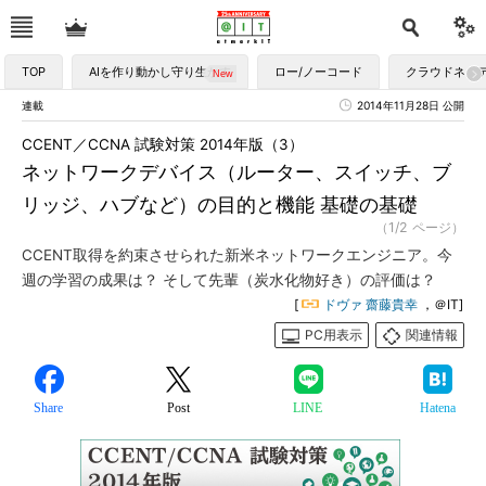
TOP
AIを作り動かし守り生かす
ロー/ノーコード
クラウドネイ
連載
2014年11月28日 公開
CCENT／CCNA 試験対策 2014年版（3）
ネットワークデバイス（ルーター、スイッチ、ブ
リッジ、ハブなど）の目的と機能 基礎の基礎
（1/2 ページ）
CCENT取得を約束させられた新米ネットワークエンジニア。今
週の学習の成果は？ そして先輩（炭水化物好き）の評価は？
[
ドヴァ 齋藤貴幸
，＠IT]
PC用表示
関連情報
Share
Post
LINE
Hatena