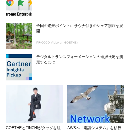
ください。
図2 スイッチ間を2本以上のケーブルで接続
全国の絶景ポイントにサウナ付きのシェア別荘を展
開
総合評価は「もう一歩」で
PR(COCO VILLA on GOETHE)
す。今回はレポートの質がイ
マイチなので、ランチは「海
デジタルトランスフォーメーションの進捗状況を測
鮮丼ざるそばセット」でお願
定するには
いします。
齋藤
前回の宿題の回答
GOETHEとFINCHIがタッグを組
AWSへ「電話システム」を移行