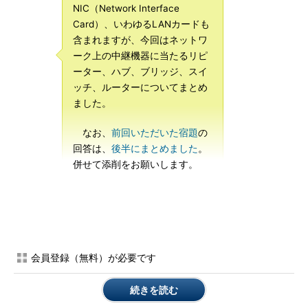
NIC（Network Interface
Card）、いわゆるLANカードも
含まれますが、今回はネットワ
ーク上の中継機器に当たるリピ
ーター、ハブ、ブリッジ、スイ
ッチ、ルーターについてまとめ
ました。
なお、
前回いただいた宿題
の
回答は、
後半にまとめました
。
併せて添削をお願いします。
リピーター
リピーターはケーブルを流れる際に弱くなった（減衰という）
信号を、元の強さに増幅・整調して、もう片方のポートから送信
会員登録（無料）が必要です
します。リピーターは、2ポート（ポート：ケーブルの差し込み
口）しかありません。現在ではリピーター単体の製品はなく、後
続きを読む
述のハブに置き換わりました。