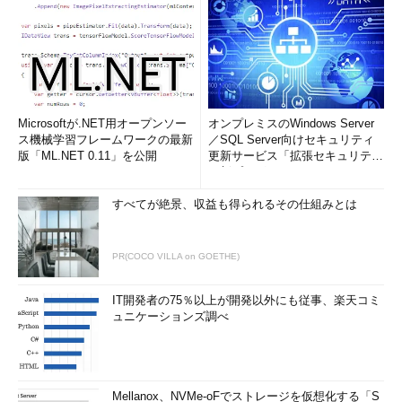
なメディア、ケーブル、ポート、コネクターについてまとめま
す。
レポート作成：新米S
齋藤さんの添削
Microsoftが.NET用オープンソー
オンプレミスのWindows Server
ス機械学習フレームワークの最新
／SQL Server向けセキュリティ
前回のレポートに比べると
版「ML.NET 0.11」を公開
更新サービス「拡張セキュリティ
質が落ちてしまいましたが、
更新プログ...
知らなかった用語をまとめた
すべてが絶景、収益も得られるその仕組みとは
のは良いことです。今後も続
けましょう。
PR(COCO VILLA on GOETHE)
家庭向けの機器で、ブ
ロードバンドルーター
IT開発者の75％以上が開発以外にも従事、楽天コミ
と呼ばれる機器があり
ュニケーションズ調べ
ますが、この機器に実
装されているのはルー
ターとしての機能だけ
Mellanox、NVMe-oFでストレージを仮想化する「S
でしょうか？ ポートが