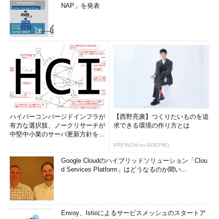
NAP」を発表
5つあるものがほとん
どですが、なぜポート
は5つもあるのでしょ
うか？
「ワイヤースピード」
という語句が書かれて
いますが、特にスイッ
チにおいては「ストア
ハイパーコンバージドインフラが
アンドフォワード」や
【西野亮廣】つくりたいものを追
有力な選択肢、ノークリサーチが
求できる環境の作り方とは
「カットスルー」とい
中堅中小業のサーバ更新方針を調
う語句が必ず出ますか
査
PR(FINCHI on GOETHE)
ら、別のレポートとし
Google Cloudのハイブリッドソリューション「Clou
てまとめてください。
d Services Platform」はどうなるのか聞い...
ルーティングテーブル
とIPアドレスはペアに
Envoy、Istioによるサービスメッシュのスタートア
なっているようです