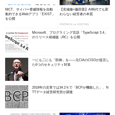
装置です。リピーター機能により信号の増幅と整調を行います。
NICT、サイバー脅威情報を自動
【見城徹×藤田晋】AI時代でも変
さらに高機能な機器では、データのかたまりを全て受信するまで
集約できるWebアプリ「EXIST」
わらない経営者の本質
データを溜めてから、違うケーブルへデータを転送できるスイッ
を公開
チ機能を持つものもあります。
PR(FINCHI on GOETHE)
知らなかった用語
Microsoft、プログラミング言語「TypeScript 3.4」
のリリース候補版（RC）を公開
用語
意味
減衰
徐々に弱くなること。ネットワークの世界ではケーブル中を流
れる信号が弱くなることについて使用する
一にも二にも「防御」を――元CIAのCISOが提言し
帯域幅
ケーブルを流れるデータ量の単位。bit/秒またはbps
た6つのセキュリティ対策
マイクロセグ
スイッチの1つのポートにPCなどが1台だけつながっている状
メント化
態。全二重通信が使用できる
コリジョンド
コリジョン（衝突）が発生し得る範囲
メイン
2018年の災害では34.2％で「BCPが機能した」、N
TTデータ経営研究所が調査
ブロードキャ
ブロードキャストパケットが届く範囲
ストドメイン
次回は、ネットワークデバイスやホストを接続するために適切