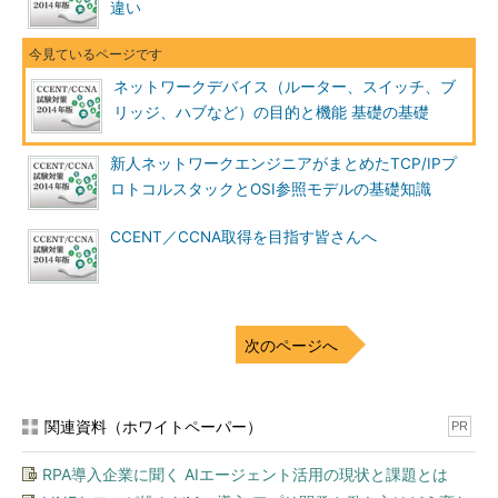
送します。データ転送の制御はソフトウェアによる処理のため、
違い
後述のスイッチに比べると処理速度が遅いです。
スイッチ
ネットワークデバイス（ルーター、スイッチ、ブ
リッジ、ハブなど）の目的と機能 基礎の基礎
ブリッジが2つのポートしか持っていないのに対し、スイッチ
は一般的に3つ以上のポートを持っています。ブリッジがソフト
新人ネットワークエンジニアがまとめたTCP/IPプ
ウェアで動作するのに対し、スイッチはASICと呼ばれる専用設
ロトコルスタックとOSI参照モデルの基礎知識
計の集積回路によるハードウェア処理で動作します。ワイヤース
ピードという言葉がありますが、ケーブル内を流れるデータの理
CCENT／CCNA取得を目指す皆さんへ
論上の最大値といえます。ASICを搭載したスイッチは、大半が
ワイヤースピードのデータを処理できる能力があります。
スイッチは、同じネットワークに存在する複数のPCなどを接
次のページへ
続するために使用します。接続できる台数は12～48台前後の製
品が多いです。直接ルーターと全てのPCを接続できることが理
想ですが、現実では難しく、一般的にはルーター＜――＞スイッ
チ＜――＞複数のPCという接続を行うことが多いと思います。
関連資料（ホワイトペーパー）
PR
RPA導入企業に聞く AIエージェント活用の現状と課題とは