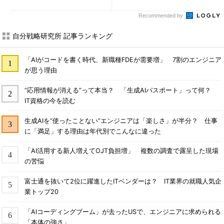
2)
Recommended by
自分戦略研究所 記事ランキング
「AIがコードを書く時代、新職種FDEが需要増」 7割のエンジニア
が思う理由
“応用情報が消える”って本当？ 「生成AIパスポート」って何？
IT資格の今を読む
生成AIを“使ったことない”エンジニアは「楽しさ」が半分？ 仕事
に「満足」する理由は年代別でこんなに違った
「AI活用する新人増えてOJT負担増」 複数の調査で露呈した現場
の苦悩
富士通を抜いて2位に躍進したITベンダーは？ IT業界の就職人気企
業トップ20
「AIコーディングブーム」が去ったUSで、エンジニアに求められる
「本体の強さ」