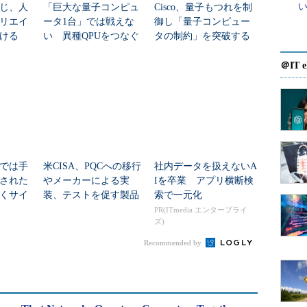
じ、人
「巨大な量子コンピュ
Cisco、量子もつれを制
リエイ
ータ1台」では戦えな
御し「量子コンピュー
ける
い 異種QPUをつなぐ
タの制約」を突破する
ネットワーク新スイッ
ネットワーク技術を発
チが登場
表
＠IT e
応では手
米CISA、PQCへの移行
社内データを扱えないA
された
やメーカーによる実
Iを卒業 アプリ横断検
くサイ
装、テストを促す製品
索で一元化
の道筋
カテゴリーリストを公
PR(ITmedia エンタープライ
ズ)
開
Recommended by