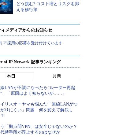
どう挑む? コスト増とリスクを抑
える移行策
ティメディアからのお知らせ
リア採用の応募を受け付けています
er of IP Network 記事ランキング
月間
本日
線LANが不調になったら“ルーター再起
動”、「原因はよく知らないが……」
アイリスオーヤマも悩んだ「無線LANがつ
ながりにくい」問題 何を変えて解決し
た？
もう「拠点間VPN」は安全じゃないのか？
代替手段が浮上するのはなぜか