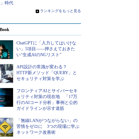
い」時代
»
ランキングをもっと見る
Book
ChatGPTに「入力してはいけな
い」5項目――押さえておきた
い“生成AIのNGリスト”
API設計の常識が変わる？
HTTP新メソッド「QUERY」と
セキュリティ対策を学ぶ
フロンティアAIとサイバーセキ
ュリティ対策の現在地 「17万
行のAIコード分析」事例と公的
ガイドラインが示す道筋
「無線LANがつながらない」の
苦情をゼロに 3つの現場に学ぶ
ネットワーク改善術