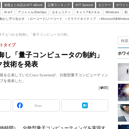
連載まとめ読み＠IT eBook
記事ランキング
＠IT Special
セミナー
ホワイト
AI IoT
アジャイル/DevOps
セキュリティ
キャリア&スキル
Windows
初
り動かし守り生かす
ローコード/ノーコード
クラウドネイティブ
Microsoft&Windo
Server & Storage
HTML5 + UX
o、量子もつれを制御し「量子コンピュータの制...
Smart & Social
トタイプ
Coding Edge
を制御し「量子コンピュータの制約」
ホワ
Java Agile
ク技術を発表
Database Expert
公表していたCisco Systemsが、分散型量子コンピューティン
Linux ＆ OSS
プを発表した。
Master of IP Networ
[
＠IT
]
Security & Trust
Share
Test & Tools
Insider.NET
ブログ
月25日（現地時間）、分散型量子コンピューティングを実現す