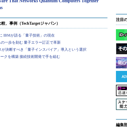
ware That Networks Quantum Computers Together
ns
注目
編集