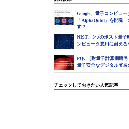
Google、量子コンピ
「AlphaQubit」を
す？
NIST、3つのポスト量子暗
ンピュータ悪用に耐える
PQC（耐量子計算機暗号）
量子安全なデジタル署名
チェックしておきたい人気記事