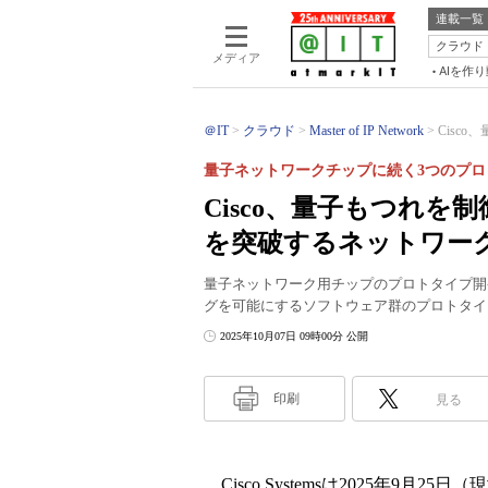
連載一覧
クラウド
メディア
AIを作
＠IT
クラウド
Master of IP Network
Cisc
量子ネットワークチップに続く3つのプロ
Cisco、量子もつれ
を突破するネットワー
量子ネットワーク用チップのプロトタイプ開発を
グを可能にするソフトウェア群のプロトタイ
2025年10月07日 09時00分 公開
印刷
見る
Cisco Systemsは2025年9