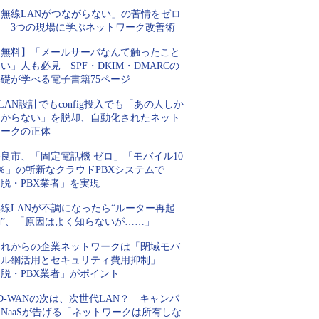
「無線LANがつながらない」の苦情をゼロ
に 3つの現場に学ぶネットワーク改善術
【無料】「メールサーバなんて触ったこと
い」人も必見 SPF・DKIM・DMARCの
基礎が学べる電子書籍75ページ
LAN設計でもconfig投入でも「あの人しか
分からない」を脱却、自動化されたネット
ワークの正体
良市、「固定電話機 ゼロ」「モバイル10
％」の斬新なクラウドPBXシステムで
脱・PBX業者」を実現
線LANが不調になったら“ルーター再起
動”、「原因はよく知らないが……」
これからの企業ネットワークは「閉域モバ
イル網活用とセキュリティ費用抑制」
脱・PBX業者」がポイント
D-WANの次は、次世代LAN？ キャンパ
NaaSが告げる「ネットワークは所有しな