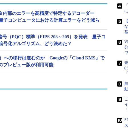
ュータ内部のエラーを高精度で特定するデコーダー
開発 量子コンピュータにおける計算エラーをどう減ら
な
号（PQC）標準（FIPS 203～205）を発表 量子コ
V
暗号化アルゴリズム、どう決めた？
への移行は進むのか Googleの「Cloud KMS」で
奈
のプレビュー版が利用可能
0
「
無
「
S
ス