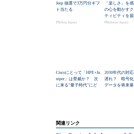
Jeep 抽選で3万円分ギフ
「楽しさ」を感
ト当たる
の心を動かすク
ティビティを届
PR(Jeep Japan)
PR(dentsu Japan)
Ciscoにとって「HPE×Ju
2030年代の対
niper」は脅威か？ 次
遅れ？ 暗号化
に来る“量子時代”にど
データを将来暴
う備える？
バー攻撃、対策
関連リンク