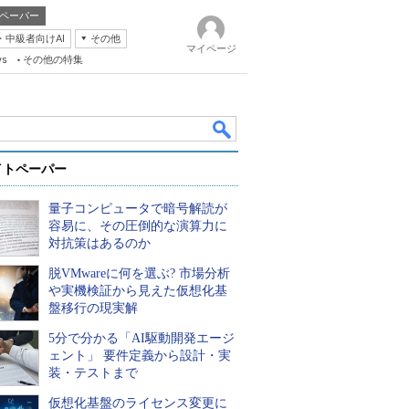
ペーパー
・中級者向けAI
その他
マイページ
ws
その他の特集
イトペーパー
量子コンピュータで暗号解読が
容易に、その圧倒的な演算力に
対抗策はあるのか
脱VMwareに何を選ぶ? 市場分析
k
や実機検証から見えた仮想化基
盤移行の現実解
5分で分かる「AI駆動開発エージ
ェント」 要件定義から設計・実
装・テストまで
仮想化基盤のライセンス変更に