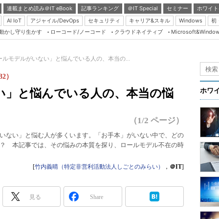
連載まとめ読み＠IT eBook
記事ランキング
＠IT Special
セミナー
ホワイト
AI IoT
アジャイル/DevOps
セキュリティ
キャリア&スキル
Windows
初
り動かし守り生かす
ローコード/ノーコード
クラウドネイティブ
Microsoft&Windo
Server & Storage
HTML5 + UX
ールモデルがいない」と悩んでいる人の、本当の...
Smart & Social
2）
Coding Edge
い」と悩んでいる人の、本当の悩
ホワ
Java Agile
Database Expert
（1/2 ページ）
Linux ＆ OSS
いない」と悩む人が多くいます。「お手本」がいない中で、どの
？ 本記事では、その悩みの本質を探り、ロールモデル不在の時
Master of IP Networ
Security & Trust
[
竹内義晴（特定非営利活動法人しごとのみらい）
，
＠IT
]
Test & Tools
Insider.NET
見る
Share
ブログ