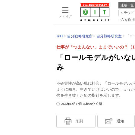
連載一覧
クラウド
メディア
AIを作
＠IT
自分戦略研究所
自分戦略研究室
「ロ
仕事が「つまんない」ままでいいの？（13
「ロールモデルがいな
み
不確実性が高い現代社会。「ロールモデルが
ように働き、生きていけばいいのでしょうか
代を生き抜くための指針を示します。
2025年12月17日 05時00分 公開
印刷
通知