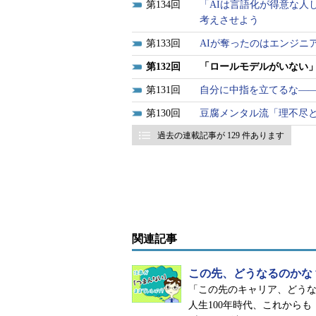
134
「AIは言語化が得意な人
考えさせよう
133
AIが奪ったのはエンジニ
132
「ロールモデルがいない
131
自分に中指を立てるな―
130
豆腐メンタル流「理不尽
過去の連載記事が 129 件あります
関連記事
この先、どうなるのかな
「この先のキャリア、どうな
人生100年時代、これから