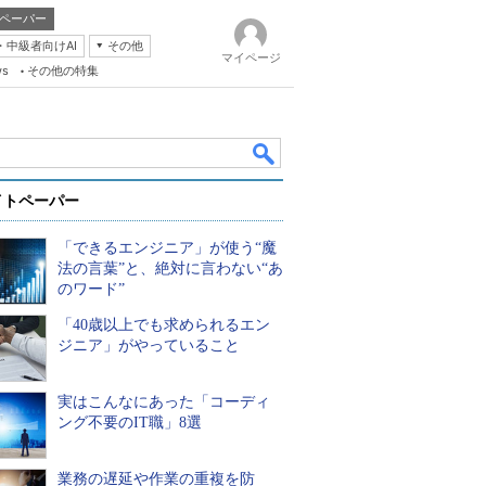
ペーパー
・中級者向けAI
その他
マイページ
ws
その他の特集
イトペーパー
「できるエンジニア」が使う“魔
法の言葉”と、絶対に言わない“あ
のワード”
「40歳以上でも求められるエン
k
ジニア」がやっていること
実はこんなにあった「コーディ
ング不要のIT職」8選
業務の遅延や作業の重複を防