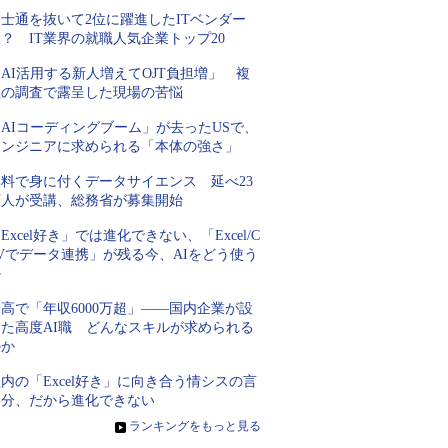
士通を抜いて2位に躍進したITベンダー
？ IT業界の就職人気企業トップ20
AI活用する新人増えてOJT負担増」 複
数の調査で露呈した現場の苦悩
AIコーディングブーム」が去ったUSで、
エンジニアに求められる「本体の強さ」
無料で身に付くデータサイエンス 延べ23
万人が受講、総務省が募集開始
Excel好き」では進化できない、「Excel/C
Vでデータ連携」が残る今、AIをどう使う
か
高で「年収6000万超」――国内企業が設
けた高度AI職 どんなスキルが求められる
のか
内の「Excel好き」に向き合う情シスの言
い分、だから進化できない
»
ランキングをもっと見る