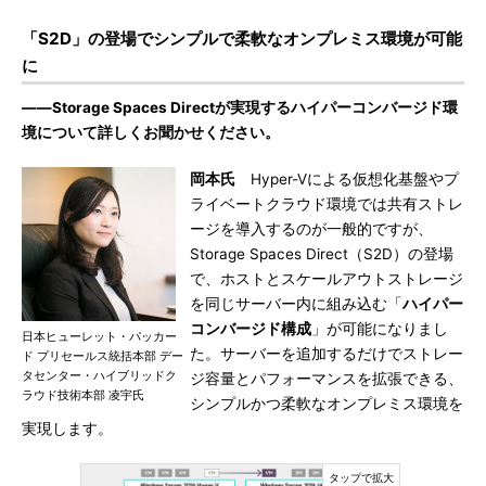
「S2D」の登場でシンプルで柔軟なオンプレミス環境が可能
に
――Storage Spaces Directが実現するハイパーコンバージド環
境について詳しくお聞かせください。
岡本氏
Hyper-Vによる仮想化基盤やプ
ライベートクラウド環境では共有ストレ
ージを導入するのが一般的ですが、
Storage Spaces Direct（S2D）の登場
で、ホストとスケールアウトストレージ
を同じサーバー内に組み込む「
ハイパー
コンバージド構成
」が可能になりまし
日本ヒューレット・パッカー
た。サーバーを追加するだけでストレー
ド プリセールス統括本部 デー
タセンター・ハイブリッドク
ジ容量とパフォーマンスを拡張できる、
ラウド技術本部 凌宇氏
シンプルかつ柔軟なオンプレミス環境を
実現します。