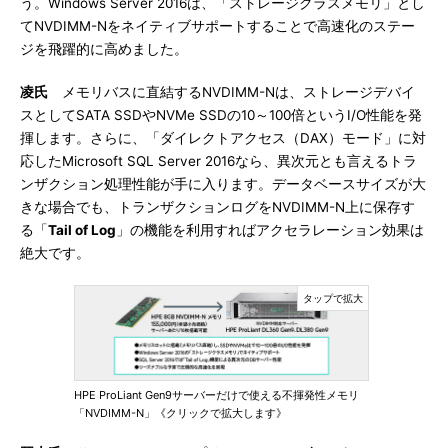
う。Windows Server 2016は、「ストレージクラスメモリ」とし
てNVDIMM-Nをネイティブサポートすることで高速化のステー
ジを飛躍的に高めました。
凌氏
メモリバスに直結するNVDIMM-Nは、ストレージデバイ
スとしてSATA SSDやNVMe SSDの10～100倍というI/O性能を発
揮します。さらに、「ダイレクトアクセス（DAX）モード」に対
応したMicrosoft SQL Server 2016なら、異次元とも言えるトラ
ンザクション処理性能が手に入ります。データベースサイズが大
きな場合でも、トランザクションログをNVDIMM-N上に保存す
る「
Tail of Log
」の機能を利用すればアクセラレーション効果は
絶大です。
HPE ProLiant Gen9サーバーだけで使える不揮発性メモリ
「NVDIMM-N」《クリックで拡大します》