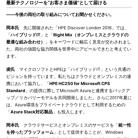
最新テクノロジーを“お客さま価値”として届ける
――今後の両社の取り組みについてお聞かせください。
岡本氏
先に開催された「HPE Discover London 2016」では、
「
ハイブリッドIT
」と「
Right Mix（オンプレミスとクラウドの
最適な組み合わせ）
」をキーワードに幅広く意見が交わされまし
た。両社の強固な協力関係を世界中にアピールできたと考えてい
ます。
凌氏
マイクロソフトとHPEは「ハイブリッドIT」という共通の
ビジョンを持っています。私たちはクラウドとオンプレミスの連
携において協力し、「
HPE HC250 for Microsoft CPS
Standard
」の提供に際してMicrosoft Azureと連携するバックア
ップ／リカバリーモデルを共同開発しました。さらに2017年夏に
は、Azure環境をプライベートクラウドとして利用するための
「
Azure Stack対応製品
」も投入します。
岡本氏
クラウドサービスとオンプレミスのサービスを「
統一性
を持ったプラッフォーム
」として提供することが、Windows