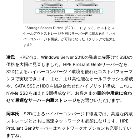
「Storage Spaces Direct（S2D）」によって、ホストとス
ケールアウトストレージを同じサーバー内に組み込む「ハイ
パーコンバージド構成」が可能になった《クリックで拡大し
ます》
凌氏
HPEでは、Windows Server 2016の発表に先駆けてSSDの
価格を大幅に見直しました。HPE ProLiant Gen9サーバーなら、
S2Dによるハイパーコンバージド環境を優れたコストパフォーマ
ンスで実現できます。また、より高性能なオールフラッシュ構成
や、SATA SSDとHDDを組み合わせたハイブリッド構成、これに
NVMe SSDを加えた3層構成など、お客さまの
目的や用途に合わ
せて最適なサーバー内蔵ストレージ
をお選びいただけます。
岡本氏
S2Dによるハイパーコンバージド環境では、高速な内蔵
ストレージとともに高速ネットワークも必須になります。HPE
ProLiant Gen9サーバーはネットワークオプションも充実してい
ますね。