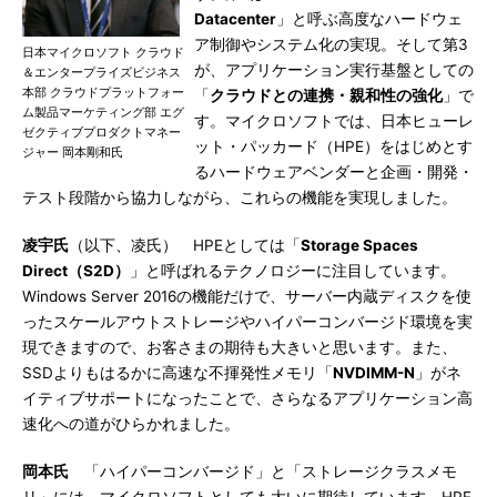
Datacenter
」と呼ぶ高度なハードウェ
ア制御やシステム化の実現。そして第3
日本マイクロソフト クラウド
が、アプリケーション実行基盤としての
＆エンタープライズビジネス
本部 クラウドプラットフォー
「
クラウドとの連携・親和性の強化
」で
ム製品マーケティング部 エグ
す。マイクロソフトでは、日本ヒューレ
ゼクティブプロダクトマネー
ット・パッカード（HPE）をはじめとす
ジャー 岡本剛和氏
るハードウェアベンダーと企画・開発・
テスト段階から協力しながら、これらの機能を実現しました。
凌宇氏
（以下、凌氏） HPEとしては「
Storage Spaces
Direct（S2D）
」と呼ばれるテクノロジーに注目しています。
Windows Server 2016の機能だけで、サーバー内蔵ディスクを使
ったスケールアウトストレージやハイパーコンバージド環境を実
現できますので、お客さまの期待も大きいと思います。また、
SSDよりもはるかに高速な不揮発性メモリ「
NVDIMM-N
」がネ
イティブサポートになったことで、さらなるアプリケーション高
速化への道がひらかれました。
岡本氏
「ハイパーコンバージド」と「ストレージクラスメモ