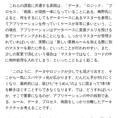
これらの課題に共通する原因は、「データ」「ロジック」「プ
ロセス」「画面」が混然一体になっていることにある。梅野氏に
よると、何をするにしてもデータベースにあるマスターを参照し
てアプリケーションを作っていくケースが非常に多いという。こ
の場合、アプリケーションはデータベースに直接クエリを投げる
形でコーディングされることになる。しっかりマスターが管理さ
れていればいいが、実際には「新しい業務ルールを加える際に別
のマスターを新たに作る」といったことが行われやすい。また、
少しの変更で済むという場合は「マスターではなく、コードの中
に例外処理を入れてしまう」といったこともよく起こる。
「このように、データやロジックが少しでも混ざり出すと、そ
こから一気にスパゲティ化が広がります。だんだん手が付けにく
くなり、最終的には、延びた“そうめん”のように固まって1本1本
を解きほぐすことすらできなくなります。では、どうすればいい
か。そこで重要になるのが、アプリケーションの中の役割であ
る、ルール、データ、プロセス、画面をしっかり分離したアーキ
テクチャを考えることです」