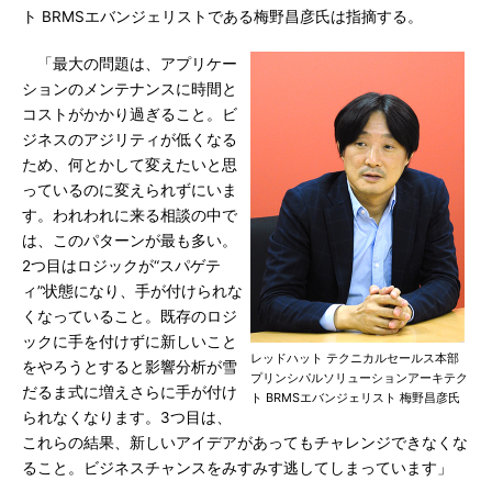
ト BRMSエバンジェリストである梅野昌彦氏は指摘する。
「最大の問題は、アプリケー
ションのメンテナンスに時間と
コストがかかり過ぎること。ビ
ジネスのアジリティが低くなる
ため、何とかして変えたいと思
っているのに変えられずにいま
す。われわれに来る相談の中で
は、このパターンが最も多い。
2つ目はロジックが“スパゲテ
ィ”状態になり、手が付けられな
くなっていること。既存のロジ
ックに手を付けずに新しいこと
レッドハット テクニカルセールス本部
をやろうとすると影響分析が雪
プリンシパルソリューションアーキテク
だるま式に増えさらに手が付け
ト BRMSエバンジェリスト 梅野昌彦氏
られなくなります。3つ目は、
これらの結果、新しいアイデアがあってもチャレンジできなくな
ること。ビジネスチャンスをみすみす逃してしまっています」