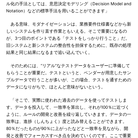
ル化の手法としては、意思決定モデリング（Decision Model and
Notation）などの標準手法を用いることができます」
ある意味、モダナイゼーションは、業務要件仕様書などから新
しいシステムを作り直す作業ともいえる。そこで重要になるの
が、3つ目のポイントである「テストをしっかり行うこと」だ。
旧システムと新システムの整合性を担保するために、既存の処理
結果と同じ結果になるまで追い込んでいく。
そのためには、“リアル”なテストデータをユーザーに準備して
もらうことが重要だ。テストというと、ベンダーが用意したサン
プルデータで行うことが多いが、この場合、テストを通すための
データになりがちで、ほとんど意味がないという。
「そこで、実際に使われた過去のデータを使ってテストしま
す。データを投入して、一致率を算出し、それが100％に近づく
ように、ルールの開発と改善を繰り返していきます。データの一
致率は、進捗（しんちょく）度と読み替えることができます。
80％だったものが90％に上がったなどと一致率を見ながら、開
発と改善でフォーカスすべき点を決めていくのです。ここで重要