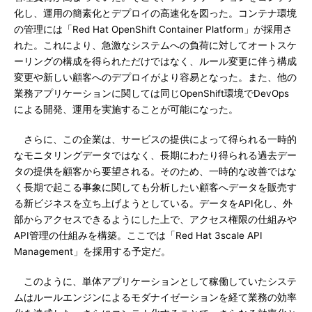
化し、運用の簡素化とデプロイの高速化を図った。コンテナ環境
の管理には「Red Hat OpenShift Container Platform」が採用さ
れた。これにより、急激なシステムへの負荷に対してオートスケ
ーリングの構成を得られただけではなく、ルール変更に伴う構成
変更や新しい顧客へのデプロイがより容易となった。また、他の
業務アプリケーションに関しては同じOpenShift環境でDevOps
による開発、運用を実施することが可能になった。
さらに、この企業は、サービスの提供によって得られる一時的
なモニタリングデータではなく、長期にわたり得られる過去デー
タの提供を顧客から要望される。そのため、一時的な改善ではな
く長期で起こる事象に関しても分析したい顧客へデータを販売す
る新ビジネスを立ち上げようとしている。データをAPI化し、外
部からアクセスできるようにした上で、アクセス権限の仕組みや
API管理の仕組みを構築。ここでは「Red Hat 3scale API
Management」を採用する予定だ。
このように、単体アプリケーションとして稼働していたシステ
ムはルールエンジンによるモダナイゼーションを経て業務の効率