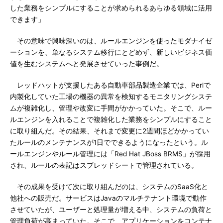
した業務をシンプルにすることが求められるあらゆる領域に活用
できます」
その意味で興味深いのは、ルールエンジンを使ったモダナイゼ
ーションを、単なるシステム移行にとどめず、新しいビジネス価
値を生むシステムへと発展させていった事例だ。
レッドハットが支援したある自動車部品製造企業では、Perlで
内製化していた工場の機器の異常を検知するモニタリングシステ
ムが複雑化し、管理や改変に手間がかかっていた。そこで、ルー
ルエンジンを入れることで複雑化した業務をシンプルにすること
に取り組んだ。その結果、それまで変更に2週間ほどかかってい
たルールのメンテナンスが1日でできるようになったという。ル
ールエンジンやルール管理には「Red Hat JBoss BRMS」が採用
され、ルールの表記はスプレッドシートで管理されている。
その成果を受けて次に取り組んだのは、システムのSaaS化と
他社への販売だ。サービスはJavaのマルチテナント環境で動作
させていたが、ユーザーと処理量が増える中、システムの負荷と
管理負荷が高まっていた。そこで、アプリケーションをコンテナ