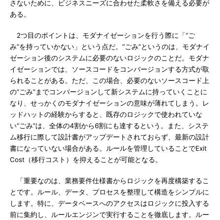
さないために、ビジネスニーズに合わせた柔軟さを備える必要が
ある。
2つ目のポイントは、モダナイゼーションを行う際に「“ご
み”を持っていかない」という点だ。“ごみ”というのは、モダナイ
ゼーション後のシステムに必要のないロジックのことだ。モダナ
イゼーションでは、ソースコードをコンバージョンする方式が取
られることがある。ただ、この場合、必要のないソースコード上
の“ごみ”までコンバージョンして新システムに持っていくことに
なり、せっかくのモダナイゼーションの意味が薄れてしまう。レ
ッドハットの経験からすると、既存のロジックで使われていな
い“ごみ”は、全体の4割から6割にも達するという。また、システ
ム移行に際して設計書がアップデートされておらず、最新の設計
書になっていない場合がある。ルールを管理していることでExit
Cost（移行コスト）を抑えることが可能となる。
「重要なのは、業務要件仕様書からロジックを再度構築するこ
とです。ルール、データ、プロセスを整理して構造をシンプルに
します。特に、データベースへのアクセスはロジックに投入する
前に集約し、ルールエンジンで実行することを徹底します。ルー