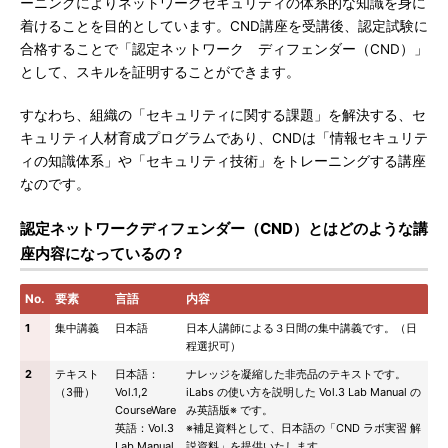
ーニングによりネットワークセキュリティの体系的な知識を身に
着けることを目的としています。CND講座を受講後、認定試験に
合格することで「認定ネットワーク ディフェンダー（CND）」
として、スキルを証明することができます。
すなわち、組織の「セキュリティに関する課題」を解決する、セ
キュリティ人材育成プログラムであり、CNDは「情報セキュリテ
ィの知識体系」や「セキュリティ技術」をトレーニングする講座
なのです。
認定ネットワークディフェンダー（CND）とはどのような講
座内容になっているの？
No.
要素
言語
内容
1
集中講義
日本語
日本人講師による３日間の集中講義です。（日
程選択可）
2
テキスト
日本語：
ナレッジを凝縮した非売品のテキストです。
（3冊）
Vol.1,2
iLabs の使い方を説明した Vol.3 Lab Manual の
CourseWare
み英語版※ です。
英語：Vol.3
※補足資料として、日本語の「CND ラボ実習 解
Lab Manual
説資料」を提供いたします。