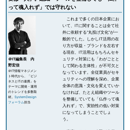
って魂入れず」では守れない
これまで多くの日本企業にお
いて、ITに関することは全て社
外に依頼する“丸投げ文化”が一
般的でした。しかしIT活用の在
り方が収益・ブランドを左右す
る現在、IT活用はもちろんセキ
ュリティ対策にも「わがごとと
＠IT編集長 内
野宏信
して関わる主体性」が不可欠と
＠IT情報マネジメン
なっています。全従業員がセキ
ト時代から、「ビジ
ュリティへの理解を深め、企業
ネスとITの連携」を
全体の意識・文化を変えていか
テーマに開発・運用
のトレンドを多数取
なければ、たとえ組織やツール
材。
SystemDesign
を整備していても「仏作って魂
フォーラム
担当
入れず」で、実効性の低い対策
になってしまうことでしょ
う。