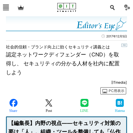
2017年12月5日
社会的信頼・ブランド向上に効くセキュリティ講義とは
認定ネットワークディフェンダー（CND）を取
得し、 セキュリティの分かる人材を社内に配置
しよう
[ITmedia]
PC用表示
Share
Post
LINE
Hatena
【編集長】内野の視点――セキュリティ対策の
要は「人」。組織・ツールを整備しても「仏作