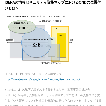
ISEPAの情報セキュリティ資格マップにおけるCNDの位置付
けとは？
【出典】ISEPA_情報セキュリティ資格マップ：
http://www.jnsa.org/isepa/images/outputs/lisence-map.pdf
※これは、JNSA配下組織である情報セキュリティ教育事業者連絡会
（ISEPA）が定義した情報セキュリティ資格マップであり、各資格団体が提
供している資格について対象者を俯瞰的に表したものである。本マップは資