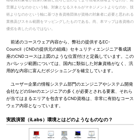
格取得対象者が自身の業務と照らし合わせてより現場実務者よりなのか、経
営層よりなのかという軸、対象となるスキルがマネジメントよりなのか、技
術よりなのかという軸に基づき各資格団体が資格の対象者に必要と思われる
業務及びスキル範囲をマッピングしたものである。尚、本マップは各資格の
優劣を表したのもではない。
前述のコースウェア内容から、弊社の提供するEC-
Council（CNDの提供元の組織）セキュリティエンジニア養成講
座のCNDコースは上図のような位置付けと定義しています。この
カバレッジ範囲については、国内に類似した対象資格がなく、汎
用的な内容に富んだポジショニングを確立しています。
ユーザー企業の情報システム部門のエンジニアやシステム開発
会社などのSIerのエンジニアの多くが必要とされる要素、それら
が当てはまるエリアを包含するCND資格は、非常に有効なコース
ウェア内容となっています。
実践演習（iLabs）環境とはどのようなものなの？