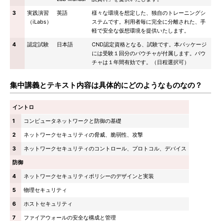
3
実践演習
英語
様々な環境を想定した、独自のトレーニングシ
（iLabs）
ステムです。利用者毎に完全に分離された、手
軽で安全な仮想環境を提供いたします。
4
認定試験
日本語
CND認定資格となる、試験です。本パッケージ
には受験１回分のバウチャが付属します。バウ
チャは１年間有効です。（日程選択可）
集中講義とテキスト内容は具体的にどのようなものなの？
イントロ
1
コンピュータネットワークと防御の基礎
2
ネットワークセキュリティの脅威、脆弱性、攻撃
3
ネットワークセキュリティのコントロール、プロトコル、デバイス
防御
4
ネットワークセキュリティポリシーのデザインと実装
5
物理セキュリティ
6
ホストセキュリティ
7
ファイアウォールの安全な構成と管理