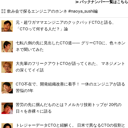
≫ バックナンバー一覧はこちら
飲み会で探るエンジニアのホンネ #naoya_sushi編
元・超ワガママエンジニアのクックパッドCTOと語る、
「CTOって何する人だ？」論
七転八倒の先に見出したCTO道―― グリーCTOに、色々ホン
ネで聞いてみた
大先輩のフリークアウトCTOが語ってくれた、 マネジメント
の深くてイイ話
CTO不在で、開発組織改善に着手！ 一休のエンジニアが語る
苦悩の1年
苦労の先に掴んだものとは？メルカリ技術トップが 20代の
日々を赤裸々に語る
トレジャーデータCTOと紐解く。 日米で異なるCTOの役割と