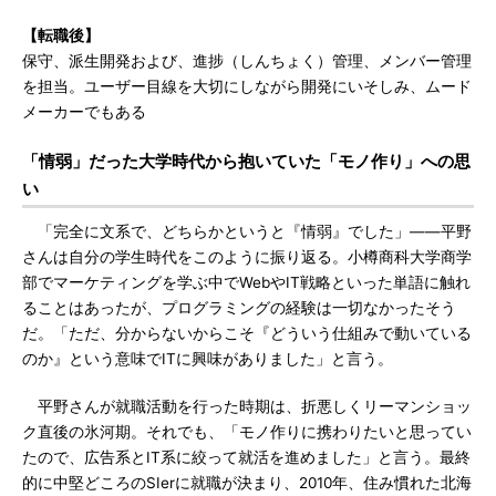
【転職後】
保守、派生開発および、進捗（しんちょく）管理、メンバー管理
を担当。ユーザー目線を大切にしながら開発にいそしみ、ムード
メーカーでもある
「情弱」だった大学時代から抱いていた「モノ作り」への思
い
「完全に文系で、どちらかというと『情弱』でした」――平野
さんは自分の学生時代をこのように振り返る。小樽商科大学商学
部でマーケティングを学ぶ中でWebやIT戦略といった単語に触れ
ることはあったが、プログラミングの経験は一切なかったそう
だ。「ただ、分からないからこそ『どういう仕組みで動いている
のか』という意味でITに興味がありました」と言う。
平野さんが就職活動を行った時期は、折悪しくリーマンショッ
ク直後の氷河期。それでも、「モノ作りに携わりたいと思ってい
たので、広告系とIT系に絞って就活を進めました」と言う。最終
的に中堅どころのSIerに就職が決まり、2010年、住み慣れた北海