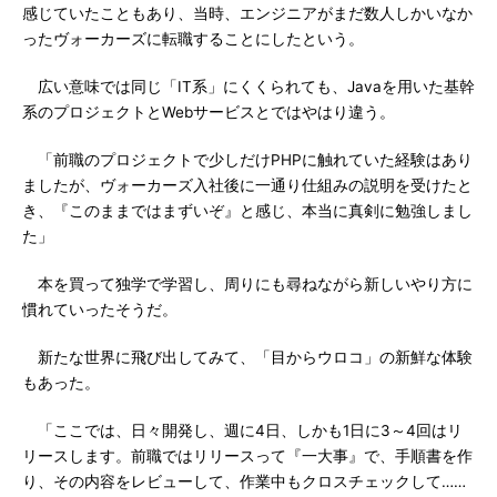
感じていたこともあり、当時、エンジニアがまだ数人しかいなか
ったヴォーカーズに転職することにしたという。
広い意味では同じ「IT系」にくくられても、Javaを用いた基幹
系のプロジェクトとWebサービスとではやはり違う。
「前職のプロジェクトで少しだけPHPに触れていた経験はあり
ましたが、ヴォーカーズ入社後に一通り仕組みの説明を受けたと
き、『このままではまずいぞ』と感じ、本当に真剣に勉強しまし
た」
本を買って独学で学習し、周りにも尋ねながら新しいやり方に
慣れていったそうだ。
新たな世界に飛び出してみて、「目からウロコ」の新鮮な体験
もあった。
「ここでは、日々開発し、週に4日、しかも1日に3～4回はリ
リースします。前職ではリリースって『一大事』で、手順書を作
り、その内容をレビューして、作業中もクロスチェックして……