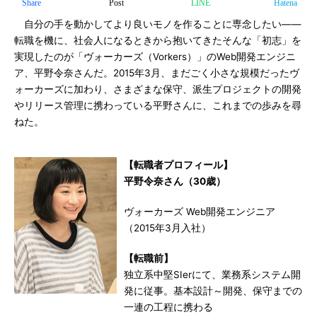
Share
Post
LINE
Hatena
自分の手を動かしてより良いモノを作ることに専念したい――
転職を機に、社会人になるときから抱いてきたそんな「初志」を
実現したのが「ヴォーカーズ（Vorkers）」のWeb開発エンジニ
ア、平野令奈さんだ。2015年3月、まだごく小さな規模だったヴ
ォーカーズに加わり、さまざまな保守、派生プロジェクトの開発
やリリース管理に携わっている平野さんに、これまでの歩みを尋
ねた。
【転職者プロフィール】
平野令奈さん（30歳）
ヴォーカーズ Web開発エンジニア
（2015年3月入社）
【転職前】
独立系中堅SIerにて、業務系システム開
発に従事。基本設計～開発、保守までの
一連の工程に携わる