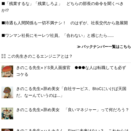
■「残業するな」「残業しろよ」 どちらの部長の命令を聞くべき
か!?
■待遇も人間関係も一切不満ナシ！ のはずが、社長交代から急展開
■ワンマン社長にモーレツ社員。「合わない」と感じたら……
≫ バックナンバー一覧はこちら
この先生きのこるエンジニアとは？
きのこる先生×ドS美人面接官 ●●●な人は転職しても必ず
コケる
きのこる先生×辞め美女「自社サービス、BtoCにいけば天国
だ。なーんていうのは…」
きのこる先生×辞め美女 「良いマネジャー」って何だろう？
きのこる先生×ハルカさん SIerに未来はない？ これからは