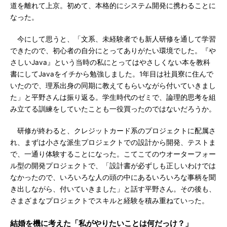
道を離れて上京。初めて、本格的にシステム開発に携わることに
なった。
今にして思うと、「文系、未経験者でも新人研修を通して学習
できたので、初心者の自分にとってありがたい環境でした。『や
さしいJava』という当時の私にとってはやさしくない本を教科
書にしてJavaをイチから勉強しました。1年目は社員寮に住んで
いたので、理系出身の同期に教えてもらいながら付いていきまし
た」と平野さんは振り返る。学生時代のゼミで、論理的思考を組
み立てる訓練をしていたことも一役買ったのではないだろうか。
研修が終わると、クレジットカード系のプロジェクトに配属さ
れ、まずは小さな派生プロジェクトでの設計から開発、テストま
で、一通り体験することになった。こてこてのウオーターフォー
ル型の開発プロジェクトで、「設計書が必ずしも正しいわけでは
なかったので、いろいろな人の頭の中にあるいろいろな事柄を聞
き出しながら、付いていきました」と話す平野さん。その後も、
さまざまなプロジェクトでスキルと経験を積み重ねていった。
結婚を機に考えた「私がやりたいことは何だっけ？」