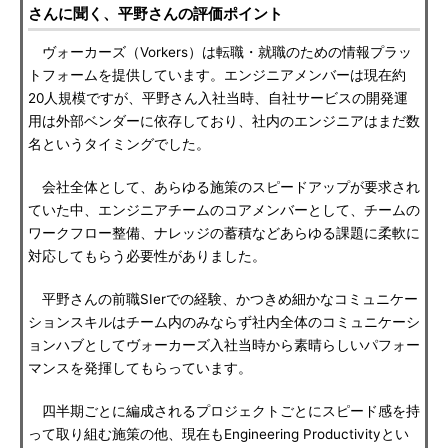
さんに聞く、平野さんの評価ポイント
ヴォーカーズ（Vorkers）は転職・就職のための情報プラッ
トフォームを提供しています。エンジニアメンバーは現在約
20人規模ですが、平野さん入社当時、自社サービスの開発運
用は外部ベンダーに依存しており、社内のエンジニアはまだ数
名というタイミングでした。
会社全体として、あらゆる施策のスピードアップが要求され
ていた中、エンジニアチームのコアメンバーとして、チームの
ワークフロー整備、ナレッジの蓄積などあらゆる課題に柔軟に
対応してもらう必要性がありました。
平野さんの前職SIerでの経験、かつきめ細かなコミュニケー
ションスキルはチーム内のみならず社内全体のコミュニケーシ
ョンハブとしてヴォーカーズ入社当時から素晴らしいパフォー
マンスを発揮してもらっています。
四半期ごとに編成されるプロジェクトごとにスピード感を持
って取り組む施策の他、現在もEngineering Productivityとい