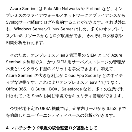
Azure Sentinel は Palo Alto Networks や Fortinet など、オン
プレミスのファイアウォール／ネットワークアプライアンスから
Syslogサーバ経由でログを集約することができます。それ以外に
も、Windows Server／Linux Server はじめ、多くのオンプレミ
ス／IaaS リソースからもログ収集ができ、それぞれログ検索や
相関分析を行えます。
そのため、オンプレミス／IaaS 管理用の SIEM として Azure
Sentinel を利用でき、かつ SIEM 用サーバ／ストレージの管理が
不要というクラウド型のメリットを享受できます。加えて、
Azure Sentinel の大きな利点が Cloud App Security とのネイテ
ィブな連携です。これによりオンプレミス／IaaS だけでなく、
Office 365、 G Suite、BOX、Salesforce など、多くの企業で利
用されている SaaS も同じ環境でセキュリティ管理ができます。
今後登場予定の UEBA 機能では、企業内サーバから SaaS まで
を俯瞰したユーザーエンティティベースの分析ができます。
4. マルチクラウド環境の統合監査ログ基盤として