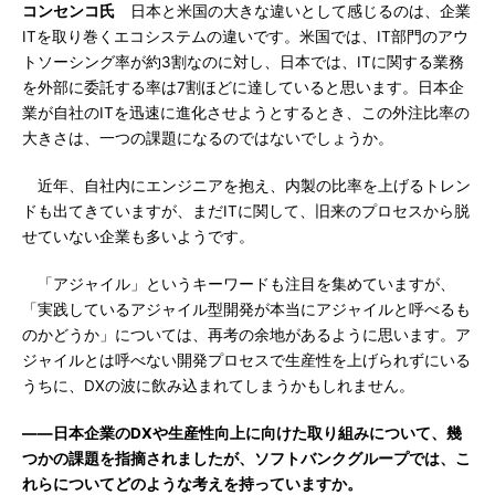
コンセンコ氏
日本と米国の大きな違いとして感じるのは、企業
ITを取り巻くエコシステムの違いです。米国では、IT部門のアウ
トソーシング率が約3割なのに対し、日本では、ITに関する業務
を外部に委託する率は7割ほどに達していると思います。日本企
業が自社のITを迅速に進化させようとするとき、この外注比率の
大きさは、一つの課題になるのではないでしょうか。
近年、自社内にエンジニアを抱え、内製の比率を上げるトレン
ドも出てきていますが、まだITに関して、旧来のプロセスから脱
せていない企業も多いようです。
「アジャイル」というキーワードも注目を集めていますが、
「実践しているアジャイル型開発が本当にアジャイルと呼べるも
のかどうか」については、再考の余地があるように思います。ア
ジャイルとは呼べない開発プロセスで生産性を上げられずにいる
うちに、DXの波に飲み込まれてしまうかもしれません。
――日本企業のDXや生産性向上に向けた取り組みについて、幾
つかの課題を指摘されましたが、ソフトバンクグループでは、こ
れらについてどのような考えを持っていますか。