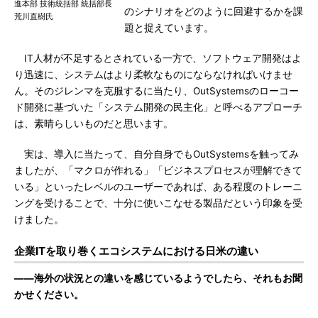
進本部 技術統括部 統括部長
のシナリオをどのように回避するかを課
荒川直樹氏
題と捉えています。
IT人材が不足するとされている一方で、ソフトウェア開発はよ
り迅速に、システムはより柔軟なものにならなければいけませ
ん。そのジレンマを克服するに当たり、OutSystemsのローコー
ド開発に基づいた「システム開発の民主化」と呼べるアプローチ
は、素晴らしいものだと思います。
実は、導入に当たって、自分自身でもOutSystemsを触ってみ
ましたが、「マクロが作れる」「ビジネスプロセスが理解できて
いる」といったレベルのユーザーであれば、ある程度のトレーニ
ングを受けることで、十分に使いこなせる製品だという印象を受
けました。
企業ITを取り巻くエコシステムにおける日米の違い
――海外の状況との違いを感じているようでしたら、それもお聞
かせください。