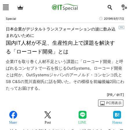
Special
2019年9月17日
日本企業がデジタルトランスフォーメーションの波に飲み込
まれないために
国内IT人材が不足、生産性向上で課題を解決す
る「ローコード開発」とは
企業ITを取り巻く人材不足という課題に「ローコード開発」と呼
ばれるコンセプトで一石を投じるOutSystems。ローコード開発
とは何か、OutSystemsジャパンのアーノルド・コンセンコ氏と
SB C&Sの荒川直樹氏に話を聞いた。その模様を前編後編2回にわ
たってお届けする。
[PR／＠IT]
PC用表示
Share
Post
LINE
Hatena