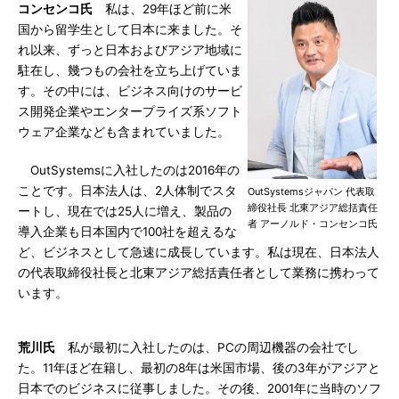
コンセンコ氏
私は、29年ほど前に米
国から留学生として日本に来ました。そ
れ以来、ずっと日本およびアジア地域に
駐在し、幾つもの会社を立ち上げていま
す。その中には、ビジネス向けのサービ
ス開発企業やエンタープライズ系ソフト
ウェア企業なども含まれていました。
OutSystemsに入社したのは2016年の
ことです。日本法人は、2人体制でスタ
OutSystemsジャパン 代表取
締役社長 北東アジア総括責任
ートし、現在では25人に増え、製品の
者 アーノルド・コンセンコ氏
導入企業も日本国内で100社を超えるな
ど、ビジネスとして急速に成長しています。私は現在、日本法人
の代表取締役社長と北東アジア総括責任者として業務に携わって
います。
荒川氏
私が最初に入社したのは、PCの周辺機器の会社でし
た。11年ほど在籍し、最初の8年は米国市場、後の3年がアジアと
日本でのビジネスに従事しました。その後、2001年に当時のソフ