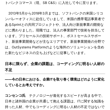
トバンクコマース（現、SB C&S）に入社して今に至ります。
2013年5月から2018年3月までは、ソフトバンクの米国シリコ
ンバレーオフィスに赴任していまして、米国の携帯電話事業者で
あるSprintとの共同プロジェクトや、法人向け新規事業の開発な
どに携わりました。現職では、法人の事業部門で技術を担当して
います。プリセールスの技術サポート、ポストセールスサポー
ト、新規事業開発などが主なエリアです。新規事業開発の分野で
は、OutSystems Platformのような海外のソリューションを含め
た新たなビジネスの立ち上げなどに従事しています。
日本に限らず、企業の課題は、コーディングに明るい人材の
不足
――今の日本における、企業ITを取り巻く環境はどのように変化
しているとお考えですか。
コンセンコ氏
テクノロジーが進化するスピードが高まる中で、
日本と諸外国の企業が共通して抱える課題は、ITに関する知識を
持った人材、中でもコーディングに明るい人材の不足ではないで