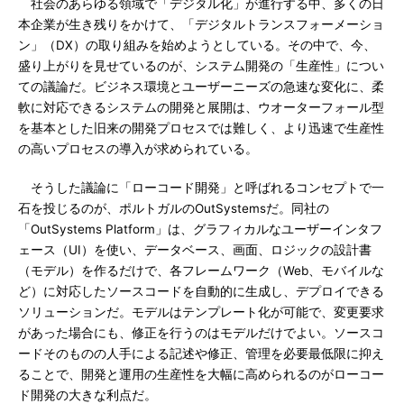
社会のあらゆる領域で「デジタル化」が進行する中、多くの日
本企業が生き残りをかけて、「デジタルトランスフォーメーショ
ン」（DX）の取り組みを始めようとしている。その中で、今、
盛り上がりを見せているのが、システム開発の「生産性」につい
ての議論だ。ビジネス環境とユーザーニーズの急速な変化に、柔
軟に対応できるシステムの開発と展開は、ウオーターフォール型
を基本とした旧来の開発プロセスでは難しく、より迅速で生産性
の高いプロセスの導入が求められている。
そうした議論に「ローコード開発」と呼ばれるコンセプトで一
石を投じるのが、ポルトガルのOutSystemsだ。同社の
「OutSystems Platform」は、グラフィカルなユーザーインタフ
ェース（UI）を使い、データベース、画面、ロジックの設計書
（モデル）を作るだけで、各フレームワーク（Web、モバイルな
ど）に対応したソースコードを自動的に生成し、デプロイできる
ソリューションだ。モデルはテンプレート化が可能で、変更要求
があった場合にも、修正を行うのはモデルだけでよい。ソースコ
ードそのものの人手による記述や修正、管理を必要最低限に抑え
ることで、開発と運用の生産性を大幅に高められるのがローコー
ド開発の大きな利点だ。