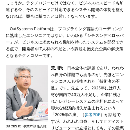
しょうか。テクノロジーだけではなく、ビジネスのスピードも加
速する今、そのスピードに対応できるシステム開発の体制を整え
なければ、競合に勝つことは難しくなっています。
OutSystems Platformは、プログラミング言語のコーディング
に熟達したエンジニアではない、いわゆる「シチズンデベロッパ
ー」が、ビジネスに求められる機能を持ったシステムを開発でき
る点で、開発者やIT人材の不足という課題を抱えた企業の解決策
となるテクノロジーです。
荒川氏
日本全体の課題であり、われわ
れ自身の課題でもあるのが、先ほどコン
センコさんも指摘された「技術者の不
足」です。先立って、2025年にはIT人
材が国内で43万人不足し、企業に残さ
れたレガシーシステムの老朽化によって
膨大な経済的損失が生まれるという
「2025年の崖」（
参考PDF
）が話題で
すが、われわれ自身、そしてITディスト
SB C&S ICT事業本部 販売推
リビューターの立場としても、その最悪