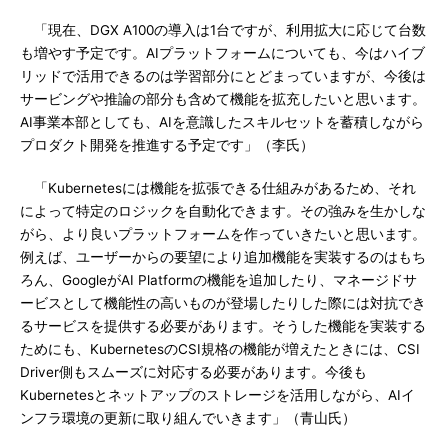
「現在、DGX A100の導入は1台ですが、利用拡大に応じて台数
も増やす予定です。AIプラットフォームについても、今はハイブ
リッドで活用できるのは学習部分にとどまっていますが、今後は
サービングや推論の部分も含めて機能を拡充したいと思います。
AI事業本部としても、AIを意識したスキルセットを蓄積しながら
プロダクト開発を推進する予定です」（李氏）
「Kubernetesには機能を拡張できる仕組みがあるため、それ
によって特定のロジックを自動化できます。その強みを生かしな
がら、より良いプラットフォームを作っていきたいと思います。
例えば、ユーザーからの要望により追加機能を実装するのはもち
ろん、GoogleがAI Platformの機能を追加したり、マネージドサ
ービスとして機能性の高いものが登場したりした際には対抗でき
るサービスを提供する必要があります。そうした機能を実装する
ためにも、KubernetesのCSI規格の機能が増えたときには、CSI
Driver側もスムーズに対応する必要があります。今後も
Kubernetesとネットアップのストレージを活用しながら、AIイ
ンフラ環境の更新に取り組んでいきます」（青山氏）