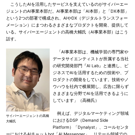
こうしたAIを活用したサービスを支えているのがサイバーエー
ジェントのAI事業本部だ。AI事業本部は「AI本部」と「DX本部」
という2つの部署で構成され、AIやDX（デジタルトランスフォー
メーション）にまつわるさまざまなプロダクトを開発、提供して
いる。サイバーエージェントの高橋大輔氏（AI事業本部）はこう
話す。
「AI事業本部は、機械学習の専門家や
データサイエンティストが所属する当社
の研究開発部門『AI Lab』と連携し、ビ
ジネスでAIを活用するための技術や、プ
ロダクトの開発をしています。技術やノ
ウハウを社内で横展開し、広告に限らず
さまざまな分野でAIを活用できるように
しています」（高橋氏）
例えば、デジタルマーケティング領域
サイバーエージェントの高橋
におけるDSP（Demand Side
大輔氏
Platform）「Dynalyst」、コールセンタ
ーにおけるAIチャットbot「AI Messenger」、リテール領域での