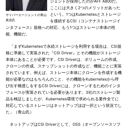
ジェントが採用したのがAFF A800だ。
ここには大きく2つのメリットがあった
という。1つはKubernetesとストレージ
サイバーエージェントの青山
真也氏
を接続するCSI（コンテナストレージイ
ンタフェース）規格への対応、もう1つはストレージ本体の性
能、機能だ。
「まずKubernetesで永続ストレージを利用する場合は、CSI規
格に準拠して実装された『CSI Driver』とその機能がストレージ
本体にあることが必要です。CSI Driverは、ボリュームの作成、
クローンの作成、スナップショットの作成など、機能ごとに実装
されています。例えば、ストレージ本体にクローンを作成する機
能が必要なのはもちろんのこと、その機能をKubernetesから呼
び出す橋渡しをするCSI Driverには、クローンするためのインタ
フェースが実装されている必要があります。3社のストレージ製
品を検証しましたが、Kubernetes環境で求められる要件全てに
対応しているストレージはネットアップほぼ一択という状況でし
た」（青山氏）
ネットアップはCSI Driverとして、OSS（オープンソースソフ