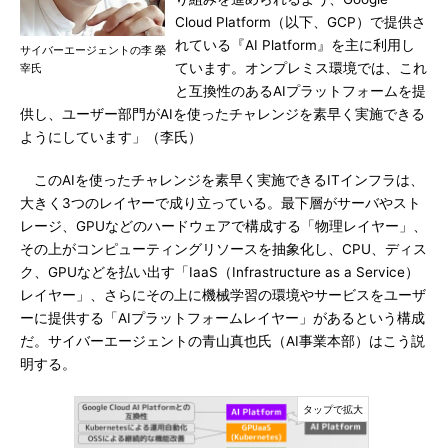
Cloud Platform（以下、GCP）で提供さ
れている『AI Platform』を主に利用し
サイバーエージェントの李 榮
ています。オンプレミス環境では、これ
宰氏
と互換性のあるAIプラットフォームを提
供し、ユーザー部門がAIを使ったチャレンジを素早く実施できる
ようにしています」（李氏）
このAIを使ったチャレンジを素早く実施できるITインフラは、
大きく3つのレイヤーで成り立っている。最下層がサーバやスト
レージ、GPUなどのハードウェアで構成する「物理レイヤー」、
その上がコンピューティングリソースを抽象化し、CPU、ディス
ク、GPUなどを払い出す「IaaS（Infrastructure as a Service）
レイヤー」、さらにその上に機械学習の環境やサービスをユーザ
ーに提供する「AIプラットフォームレイヤー」があるという構成
だ。サイバーエージェントの青山真也氏（AI事業本部）はこう説
明する。