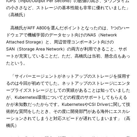
IOPS（Input/Output Per Second）の数値の高さ、ダウンタイム
の小ささなど、ストレージの基本性能も非常に優れていました」
（高橋氏）
高橋氏がAFF A800を選んだポイントとなったのは、1つのハー
ドウェアで機械学習のデータセット向けのNAS（Network
Attached Storage）と、周辺管理コンポーネント向けの
SAN（Storage Area Network）の両方が利用できること、サポ
ートが充実していることだ。ただ、高橋氏は当初、懸念点もあっ
たという。
「サイバーエージェントがネットアップのストレージを採用す
るのは今回が初めてでした。ネットアップのストレージにエンタ
ープライズストレージとしての実績があることは知っていました
が、Kubernetes環境についてどの程度のサポートしてもらえる
かが未知数だったからです。KubernetesやCSI Driverに関して技
術的な質問をしたとき、その度に開発部門がある海外にエスカレ
ーションされてしまうと対応スピードが遅れてしまいます」（高
橋氏）