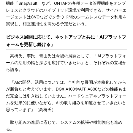
機能「SnapVault」など、ONTAPの各種データ管理機能をオンプ
レミスとクラウドのハイブリッド環境で利用できる。サイバーエ
ージェントはCVOなどでクラウド間のシームレスなデータ利用を
実現し、相互運用性を高める予定だという。
ビジネス展開に応じて、ネットアップと共に「AIプラットフ
ォームを更新し続ける」
高橋氏、李氏、青山氏は今後の展開として、「AIプラットフォ
ームの活用の幅と深さを広げていきたい」と、それぞれの立場か
ら語る。
「AIの開発、活用については、全社的な展開が本格化してから
が勝負だと考えています。DGX A100やAFF A800などの性能もま
だ完全には引き出していません。ハードウェアやプラットフォー
ムを効果的に使いながら、AIの取り組みを加速させていきたいと
思っています」（高橋氏）
取り組みの進展に応じて、システムの拡張や機能強化も進め
る。