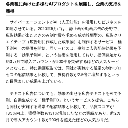
各業種に向けた多様なAIプロダクトを展開し、企業の支持を
獲得
サイバーエージェントがAI（人工知能）を活用したビジネスを
加速させている。2020年5月には、静止画や動画広告の分野で、
広告効果が出たときのみ制作費を求める成功報酬型の、広告クリ
エイティブ（広告用に作成した成果物）を制作するサービス「極
予測AI」の提供を開始。同サービスは、事前に広告配信効果を予
測する「効果予測AI」という技術を活用しており、提供開始から
約3カ月で導入アカウントが500件を突破するほどの人気サービ
スとなった。特に動画広告では、同社が実施する通常の制作プロ
セスの配信結果と比較して、獲得件数が2.5倍に増加するといっ
た目覚ましい成果も上げている。
テキスト広告についても、効果の出せる広告テキストをAIで予
測、自動生成する「極予測TD」というサービスを提供。こちら
も同社が実施する通常の配信結果と比較して、品質スコアが
135％向上、獲得件数も131％増加したなどの実績があり、約2カ
月で導入アカウント数が100件を超えたほどの人気ぶりだ。