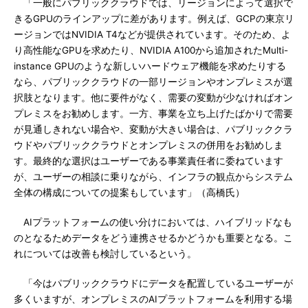
「一般にパブリッククラウドでは、リージョンによって選択で
きるGPUのラインアップに差があります。例えば、GCPの東京リ
ージョンではNVIDIA T4などが提供されています。そのため、よ
り高性能なGPUを求めたり、NVIDIA A100から追加されたMulti-
instance GPUのような新しいハードウェア機能を求めたりする
なら、パブリッククラウドの一部リージョンやオンプレミスが選
択肢となります。他に要件がなく、需要の変動が少なければオン
プレミスをお勧めします。一方、事業を立ち上げたばかりで需要
が見通しきれない場合や、変動が大きい場合は、パブリッククラ
ウドやパブリッククラウドとオンプレミスの併用をお勧めしま
す。最終的な選択はユーザーである事業責任者に委ねています
が、ユーザーの相談に乗りながら、インフラの観点からシステム
全体の構成についての提案もしています」（高橋氏）
AIプラットフォームの使い分けにおいては、ハイブリッドなも
のとなるためデータをどう連携させるかどうかも重要となる。こ
れについては改善も検討しているという。
「今はパブリッククラウドにデータを配置しているユーザーが
多くいますが、オンプレミスのAIプラットフォームを利用する場