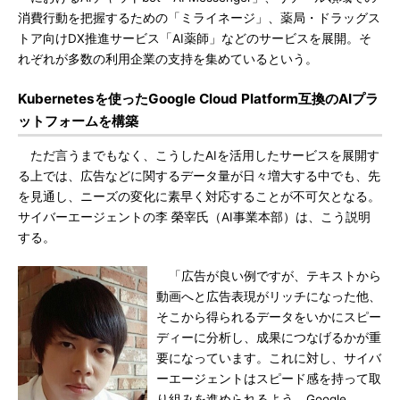
消費行動を把握するための「ミライネージ」、薬局・ドラッグス
トア向けDX推進サービス「AI薬師」などのサービスを展開。そ
れぞれが多数の利用企業の支持を集めているという。
Kubernetesを使ったGoogle Cloud Platform互換のAIプラ
ットフォームを構築
ただ言うまでもなく、こうしたAIを活用したサービスを展開す
る上では、広告などに関するデータ量が日々増大する中でも、先
を見通し、ニーズの変化に素早く対応することが不可欠となる。
サイバーエージェントの李 榮宰氏（AI事業本部）は、こう説明
する。
「広告が良い例ですが、テキストから
動画へと広告表現がリッチになった他、
そこから得られるデータをいかにスピー
ディーに分析し、成果につなげるかが重
要になっています。これに対し、サイバ
ーエージェントはスピード感を持って取
り組みを進められるよう、Google