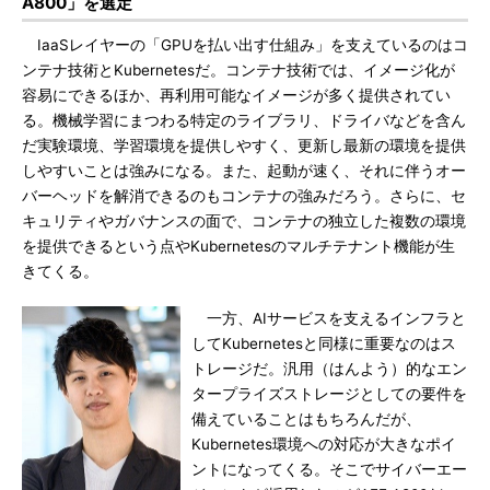
A800」を選定
IaaSレイヤーの「GPUを払い出す仕組み」を支えているのはコ
ンテナ技術とKubernetesだ。コンテナ技術では、イメージ化が
容易にできるほか、再利用可能なイメージが多く提供されてい
る。機械学習にまつわる特定のライブラリ、ドライバなどを含ん
だ実験環境、学習環境を提供しやすく、更新し最新の環境を提供
しやすいことは強みになる。また、起動が速く、それに伴うオー
バーヘッドを解消できるのもコンテナの強みだろう。さらに、セ
キュリティやガバナンスの面で、コンテナの独立した複数の環境
を提供できるという点やKubernetesのマルチテナント機能が生
きてくる。
一方、AIサービスを支えるインフラと
してKubernetesと同様に重要なのはス
トレージだ。汎用（はんよう）的なエン
タープライズストレージとしての要件を
備えていることはもちろんだが、
Kubernetes環境への対応が大きなポイ
ントになってくる。そこでサイバーエー