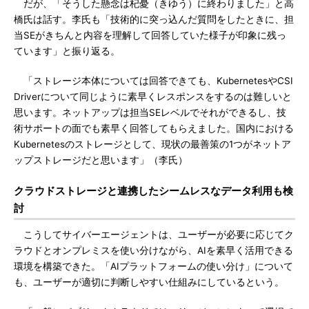
だが、「そうした懸念は杞憂（きゆう）に終わりました」と高
橋氏は話す。李氏も「技術的に突っ込んだ質問をしたときに、担
当SEがきちんと内容を理解して回答していた様子が印象に残っ
ています」と振り返る。
「ストレージ本体については回答できても、KubernetesやCSI
Driverについて同じように素早くレスポンスをするのは難しいと
思います。ネットアップは担当SEレベルでそれができるし、技
術サポートの面でも素早く回答してもらえました。国内における
Kubernetesのストレージとして、現状の最善策の1つがネットア
ップストレージだと思います」（李氏）
クラウドストレージと連携したシームレスなデータ利用も検
討
こうしてサイバーエージェントは、ユーザーが必要に応じてク
ラウドとオンプレミスを使い分けながら、AIを素早く活用できる
環境を構築できた。「AIプラットフォームの使い分け」について
も、ユーザーが適切に判断しやすい仕組みにしているという。