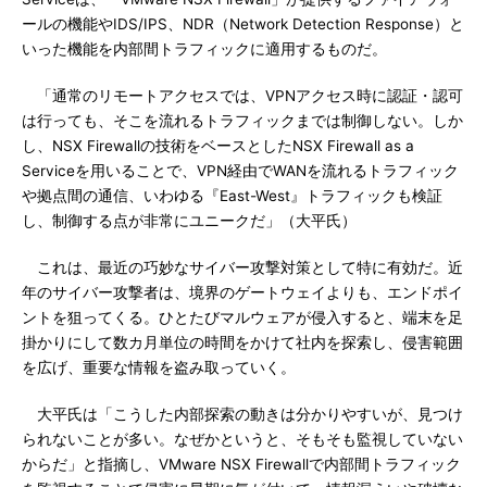
ールの機能やIDS/IPS、NDR（Network Detection Response）と
いった機能を内部間トラフィックに適用するものだ。
「通常のリモートアクセスでは、VPNアクセス時に認証・認可
は行っても、そこを流れるトラフィックまでは制御しない。しか
し、NSX Firewallの技術をベースとしたNSX Firewall as a
Serviceを用いることで、VPN経由でWANを流れるトラフィック
や拠点間の通信、いわゆる『East-West』トラフィックも検証
し、制御する点が非常にユニークだ」（大平氏）
これは、最近の巧妙なサイバー攻撃対策として特に有効だ。近
年のサイバー攻撃者は、境界のゲートウェイよりも、エンドポイ
ントを狙ってくる。ひとたびマルウェアが侵入すると、端末を足
掛かりにして数カ月単位の時間をかけて社内を探索し、侵害範囲
を広げ、重要な情報を盗み取っていく。
大平氏は「こうした内部探索の動きは分かりやすいが、見つけ
られないことが多い。なぜかというと、そもそも監視していない
からだ」と指摘し、VMware NSX Firewallで内部間トラフィック