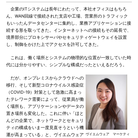
企業のITシステムは長年にわたって、本社オフィスはもちろ
ん、WAN回線で接続された支店や工場、営業所のトラフィック
もいったんデータセンターに集約し、業務アプリケーションに接
続する形を取ってきた。インターネットへの接続もその延長で、
境界部分にプロキシサーバやセキュリティゲートウェイを設置
し、制御をかけた上でアクセスを許可してきた。
これは、働く場所とシステムの物理的な位置が一致していた時
代には分かりやすい、シンプルな構成だったといえるだろう。
だが、オンプレミスからクラウドへの
移行、そして新型コロナウイルス感染症
（COVID-19）対策として急激に高まっ
たテレワーク需要によって、従業員が働
く場所も、アプリケーションやデータの
置き場所も変化した。これに伴い「ほと
んどの企業で、ネットワークとセキュリ
ティの構成をいま一度見直そうという機
ヴイエムウェア マーケティ
運が高まっている」と、ヴイエムウェア