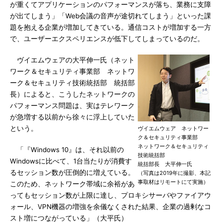
が重くてアプリケーションのパフォーマンスが落ち、業務に支障
が出てしまう」「Web会議の音声が途切れてしまう」といった課
題を抱える企業が増加してきている。通信コストが増加する一方
で、ユーザーエクスペリエンスが低下してしまっているのだ。
ヴイエムウェアの大平伸一氏（ネット
ワーク＆セキュリティ事業部 ネットワ
ーク＆セキュリティ技術統括部 統括部
長）によると、こうしたネットワークの
パフォーマンス問題は、実はテレワーク
が急増する以前から徐々に浮上していた
という。
ヴイエムウェア ネットワー
ク＆セキュリティ事業部
ネットワーク＆セキュリティ
「『Windows 10』は、それ以前の
技術統括部
Windowsに比べて、1台当たりが消費す
統括部長 大平伸一氏
るセッション数が圧倒的に増えている。
（写真は2019年に撮影、本記
事取材はリモートにて実施）
このため、ネットワーク帯域に余裕があ
ってもセッション数が上限に達し、プロキシサーバやファイアウ
ォール、VPN機器の増強を余儀なくされた結果、企業の過剰なコ
スト増につながっている」（大平氏）