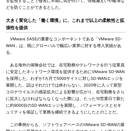
を監視することで侵害に早期に気が付いて、情報漏えいや破壊な
どを防ぐことができるとした。
大きく変化した「働く環境」に、これまで以上の柔軟性と拡
張性を提供
VMware SASEの重要なコンポーネントである「VMware SD-
WAN」は、既にグローバルで幅広い業界に対する導入実績があ
る。
ある海外の保険会社では、在宅勤務やテレワークを行う従業員
に安定したネットワーク環境を提供するためにVMware SD-WAN
を採用した。わずか1カ月で5000サイトに対しSD-WANエッジを
展開した。話はそれだけでは終わらない。2020年に入って新型
コロナウイルスの感染拡大による影響が広がり、在宅勤務をさら
に拡大しなければならなくなった際には、たった10営業日で新た
に約9000台のSD-WANエッジを展開し、パフォーマンスとセキ
ュリティを保証して業務を継続できるようにしたとのことだ。
この事例からも、ソフトウェアベースのVMware SD-WANの展