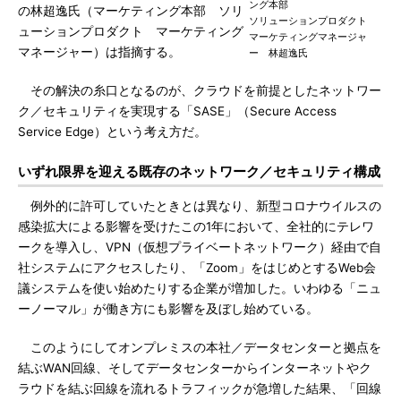
ング本部
の林超逸氏（マーケティング本部 ソリ
ソリューションプロダクト
ューションプロダクト マーケティング
マーケティングマネージャ
マネージャー）は指摘する。
ー 林超逸氏
その解決の糸口となるのが、クラウドを前提としたネットワー
ク／セキュリティを実現する「SASE」（Secure Access
Service Edge）という考え方だ。
いずれ限界を迎える既存のネットワーク／セキュリティ構成
例外的に許可していたときとは異なり、新型コロナウイルスの
感染拡大による影響を受けたこの1年において、全社的にテレワ
ークを導入し、VPN（仮想プライベートネットワーク）経由で自
社システムにアクセスしたり、「Zoom」をはじめとするWeb会
議システムを使い始めたりする企業が増加した。いわゆる「ニュ
ーノーマル」が働き方にも影響を及ぼし始めている。
このようにしてオンプレミスの本社／データセンターと拠点を
結ぶWAN回線、そしてデータセンターからインターネットやク
ラウドを結ぶ回線を流れるトラフィックが急増した結果、「回線