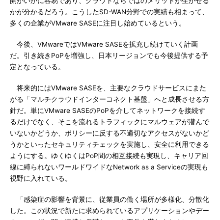
開がいかに容易であり、クラウドならではのメリットが生かせる
かが分かるだろう。こうしたSD-WAN分野での実績も相まって、
多くの企業がVMware SASEに注目し始めているという。
今後、VMwareではVMware SASEを拡充し続けていく計画
だ。引き続きPoPを増強し、日本リージョンでも今後提供する予
定となっている。
将来的にはVMware SASEを、主要なクラウドサービスにまた
がる「マルチクラウドインターコネクト基盤」へと成長させる方
針だ。単にVMware SASEのPoPを介してネットワークを接続す
るだけでなく、そこを流れるトラフィックにマルウェアが潜んで
いないかどうか、ポリシーに反する不適切なアクセスがないかど
うかといったセキュリティチェックを実施し、安全に利用できる
ようにする。ゆくゆくはPoP間の相互接続も実現し、キャリア回
線に縛られないワールドワイドなNetwork as a Serviceの実現も
視野に入れている。
「感染症の影響を背景に、従業員の働く場所が多様化、分散化
した。この状況で新たに求められているアプリケーションやデー