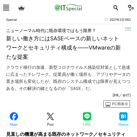
Special
2021年2月18日
ニューノーマル時代に既存環境ではもう限界？
新しい働き方にはSASEベースの新しいネット
ワークとセキュリティ構成を――VMwareの新
たな提案
クラウド移行の加速、新型コロナウイルス感染症対策として急速
に広まったテレワーク。従業員が働く場所も、アプリやデータの
置き場所も変化したが、既存のシステム構成では限界が見えつつ
ある。その解決の鍵となるのが「SASE」だ。
[PR／＠IT]
PC用表示
Share
Post
LINE
Hatena
見直しの機運が高まる既存のネットワーク／セキュリティ