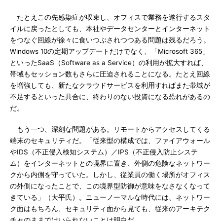
たとえこの先感染症が収束し、オフィスで業務を遂行するスタ
イルに戻ったとしても、本社やデータセンターとインターネット
をつなぐ回線が徐々に食いつぶされつつある問題は残るだろう。
Windows 10の定期アップデートだけでなく、「Microsoft 365」
といったSaaS（Software as a Service）の利用が拡大すれば、
帯域もセッション数もさらに圧迫されることになる。たとえ回線
を増強しても、新たなクラウドサービスを利用すればまた帯域が
不足するといった具合に、終わりのない投資になる恐れがあるの
だ。
もう一つ、深刻な問題がある。リモートからアクセスしてくる
端末のセキュリティだ。「従来型の構成では、ファイアウォール
やIDS（不正侵入検知システム）／IPS（不正侵入防止システ
ム）をインターネットとの境界に置き、外側の危険なネットワー
クから内側を守っていた。しかし、従業員の働く場所がオフィス
の外側になったことで、この境界型防御が意味をなさなくなって
きている」（大平氏）。ニューノーマルな時代には、ネットワー
ク面はもちろん、セキュリティ面から見ても、従来のアーキテク
チャのままではいられないことは明白だ。