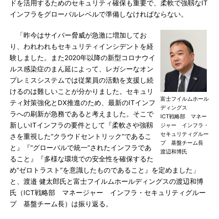
ドを活用するためのセキュリティ確保も重要で、柔軟で強靱なIT
インフラをグローバルレベルで準備しなければならない。
「昨今はサイバー脅威が急激に増加してお
り、われわれもセキュリティインシデントを経
験しました。また2020年以降の新型コロナウイ
ルス感染症のまん延によって、レガシーなオン
プレミスシステムでは従業員の活動を支援し続
けるのは難しいことが分かりました。セキュリ
富士フイルムホール
ティ対策強化とDX推進のため、最新のITインフ
ディングス
ラへの刷新が急務であると考えました。そこで
ICT戦略部 マネー
新しいITインフラの要件として『柔軟さや強靱
ジャー インフラ・
セキュリティグルー
さを重視した“クラウドセントリック”であるこ
プ 基盤チーム長
と』『“グローバルで統一”されたインフラであ
渡辺和博氏
ること』『多様な環境での安全性を確保するた
め“ゼロトラスト”を意識したものであること』を定めました」
と、渡邉 健太郎氏と富士フイルムホールディングスの渡辺和博
氏（ICT戦略部 マネージャー インフラ・セキュリティグルー
プ 基盤チーム長）は振り返る。