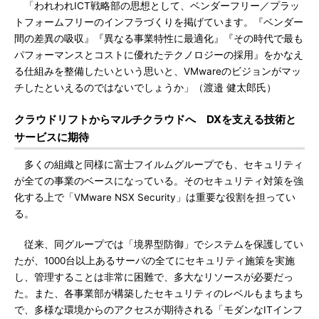
「われわれICT戦略部の思想として、ベンダーフリー／プラッ
トフォームフリーのインフラづくりを掲げています。『ベンダー
間の差異の吸収』『異なる事業特性に最適化』『その時代で最も
パフォーマンスとコストに優れたテクノロジーの採用』をかなえ
る仕組みを整備したいという思いと、VMwareのビジョンがマッ
チしたといえるのではないでしょうか」（渡邉 健太郎氏）
クラウドリフトからマルチクラウドへ DXを支える技術と
サービスに期待
多くの組織と同様に富士フイルムグループでも、セキュリティ
が全ての事業のベースになっている。そのセキュリティ対策を強
化する上で「VMware NSX Security」は重要な役割を担ってい
る。
従来、同グループでは「境界型防御」でシステムを保護してい
たが、1000台以上あるサーバの全てにセキュリティ施策を実施
し、管理することは非常に困難で、多大なリソースが必要だっ
た。また、各事業部が構築したセキュリティのレベルもまちまち
で、多様な環境からのアクセスが期待される「モダンなITインフ