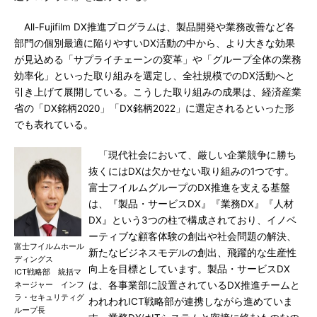
All-Fujifilm DX推進プログラムは、製品開発や業務改善など各
部門の個別最適に陥りやすいDX活動の中から、より大きな効果
が見込める「サプライチェーンの変革」や「グループ全体の業務
効率化」といった取り組みを選定し、全社規模でのDX活動へと
引き上げて展開している。こうした取り組みの成果は、経済産業
省の「DX銘柄2020」「DX銘柄2022」に選定されるといった形
でも表れている。
「現代社会において、厳しい企業競争に勝ち
抜くにはDXは欠かせない取り組みの1つです。
富士フイルムグループのDX推進を支える基盤
は、『製品・サービスDX』『業務DX』『人材
DX』という3つの柱で構成されており、イノベ
ーティブな顧客体験の創出や社会問題の解決、
富士フイルムホール
新たなビジネスモデルの創出、飛躍的な生産性
ディングス
向上を目標としています。製品・サービスDX
ICT戦略部 統括マ
ネージャー インフ
は、各事業部に設置されているDX推進チームと
ラ・セキュリティグ
われわれICT戦略部が連携しながら進めていま
ループ長