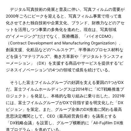
デジタル写真技術の発展と普及に伴い、写真フィルムの需要が
2000年ごろにピークを迎えると、写真フィルム事業で培って進
化させてきた独自技術や企業文化、ブランド、財務力などのアセ
ットを活用しつつ事業の多角化を進めた。現在は、写真領域
の“イメージング”だけでなく、医療機器、「バイオCDMO」
（Contract Development and Manufacturing Organization）、
創薬支援、化粧品などの“ヘルスケア”、半導体のプロセス材料な
どを扱う“マテリアルズ”、働き方革新や「デジタルトランスフォ
ーメーション」（DX）を支援する商品やサービスを提供する“ビ
ジネスイノベーション”の4つの領域で成長を続けている。
そうした富士フイルムグループの好調を支える要因の1つがDX
だ。富士フイルムホールディングスは2014年に「ICT戦略推進プ
ロジェクト」を発足し、本格的な取り組みに乗り出した。2021年
には、富士フイルムグループがDXで目指す姿を明文化した「DX
ビジョン」を策定。また、グループ全体のDX推進に関わる最高
意思決定機関として、CEO（最高経営責任者）を議長とする
「DX戦略会議」を設置し、グループ横断的に「All-Fujifilm DX推
進プログラム」を進めている。