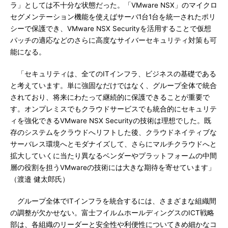
ラ」としては不十分な状態だった。「VMware NSX」のマイクロ
セグメンテーション機能を使えばサーバ1台1台を統一されたポリ
シーで保護でき、VMware NSX Securityを活用することで仮想
パッチの適応などのさらに高度なサイバーセキュリティ対策も可
能になる。
「セキュリティは、全てのITインフラ、ビジネスの基礎である
と考えています。単に強固なだけではなく、グループ全体で統合
されており、将来にわたって継続的に保護できることが重要で
す。オンプレミスでもクラウドサービスでも統合的にセキュリテ
ィを強化できるVMware NSX Securityの技術は理想でした。既
存のシステムをクラウドへリフトした後、クラウドネイティブな
サーバレス環境へとモダナイズして、さらにマルチクラウドへと
拡大していくに当たり異なるベンダーやプラットフォームの中間
層の役割を担うVMwareの技術には大きな期待を寄せています」
（渡邉 健太郎氏）
グループ全体でITインフラを統合するには、さまざまな組織間
の調整が欠かせない。富士フイルムホールディングスのICT戦略
部は、各組織のリーダーと安全性や利便性についてきめ細かなコ