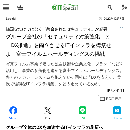
Special
2022年12月7日
強固なだけではなく「統合されたセキュリティ」が必要
グループ全社の「セキュリティ対策強化」と
「DX推進」を両立させるITインフラを構築せ
よ 富士フイルムホールディングスの挑戦
写真フィルム事業で培った独自技術や企業文化、ブランドなどを
活用し、事業の多角化を進める富士フイルムホールディングス。
多くのレガシーシステムを抱えている同社は「DXを支える、柔
軟で強靱なITインフラ構築」をどう進めているのか。
[PR／＠IT]
PC用表示
Share
Post
LINE
Hatena
グループ全体のDXを加速するITインフラの刷新へ