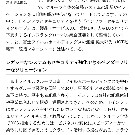
す。業務DXはITシステムと密接に絡むものなの
渡邉 健太郎氏
で、グループ全体の業務システムの刷新やイノ
ベーションをICT戦略部が中心となってリードしています。その
中で、ITインフラとセキュリティを担う『インフラ・セキュリテ
ィグループ』は、製品・サービスDX、業務DX、人材DXの全てを
下支えするインフラをグローバル統合基盤として整備していま
す」と、富士フイルムホールディングスの渡邉 健太郎氏（ICT戦
略部 統括マネージャー）は述べている。
レガシーなシステムもセキュリティ強化できるベンダーフリ
ーなソリューション
富士フイルムグループは富士フイルムホールディングスを中心
とするグループ経営を展開しており、事業会社とその関係会社を
傘下に持つ。歴史ある組織も多く、ITインフラは各社の組織体制
や事業に合わせて構築、運用されてきた。そのため、ITインフラ
はオンプレミスを中心としたレガシーなものとなっており、セキ
ュリティレベルもそれぞれ異なっていた。しかし、グループ全体
でDXを推進するためには、ビジネスの変化にスピーディーかつ
柔軟に対応できるようにクラウドを活用する必要がある。クラウ