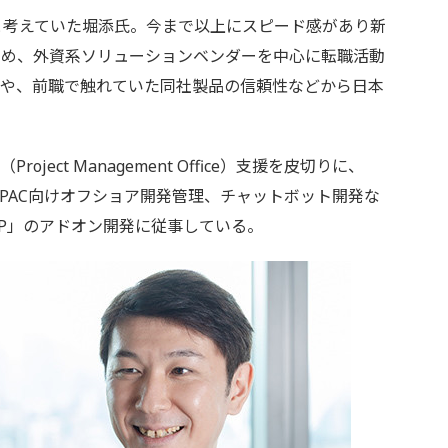
と考えていた堀添氏。今まで以上にスピード感があり新
求め、外資系ソリューションベンダーを中心に転職活動
ことや、前職で触れていた同社製品の信頼性などから日本
oject Management Office）支援を皮切りに、
入支援、APAC向けオフショア開発管理、チャットボット開発な
oud ERP」のアドオン開発に従事している。