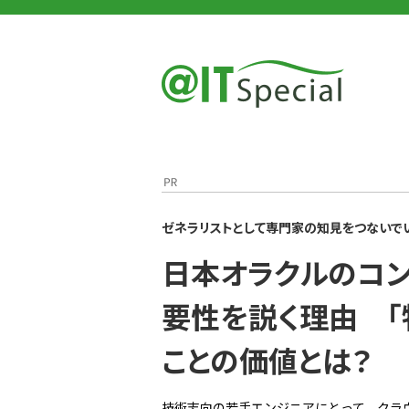
＠IT
＠IT Special
日本オラクルのコンサルタントが基礎知識の重要性を.
ゼネラリストとして専門家の知見をつないで
日本オラクルのコ
要性を説く理由 「
ことの価値とは？
技術志向の若手エンジニアにとって、クラ