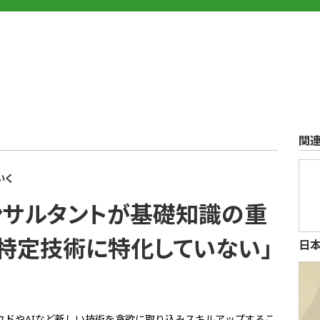
関
..
いく
ンサルタントが基礎知識の重
特定技術に特化していない」
日
ウドやAIなど新しい技術を貪欲に取り込みスキルアップするこ