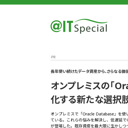
＠IT
＠IT Special
オンプレミスの「Oracle Database」をクラウド化す.
長年使い続けたデータ資産から、さらなる価
オンプレミスの「Orac
化する新たな選択
オンプレミスで「Oracle Databas
ている。これらの悩みを解決し、低遅延で
が登場した。既存資産を最大限に生かしつ