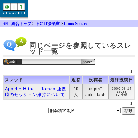
＠IT総合トップ
>
旧＠IT会議室
>
Linux Square
同じページを参照しているスレ
ッド一覧
1
スレッド
返答
投稿者
最終投稿日
Apache Httpd + Tomcat連携
10
Jumpin'' J
2006-08-24
19:33
時のセッション維持について
人
ack Flash
by 小僧
1