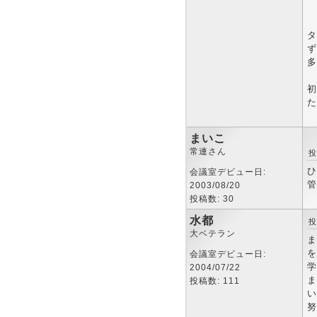
タ
ず
多
初
た
まいこ
常連さん
投
ひ
会議室デビュー日:
管
2003/08/20
投稿数: 30
水都
投
大ベテラン
ま
を
会議室デビュー日:
学
2004/07/22
ま
投稿数: 111
い
努