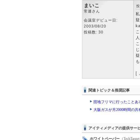
まいこ
投
常連さん
私
疑
会議室デビュー日:
k
2003/08/20
こ
投稿数: 30
人
こ
じ
疑
も
[
関連トピック＆推奨記事
団地フリマに行ったことあ
大阪ガスが月2000時間の
アイティメディアの提供サー
ホワイトペーパー
（TechTa