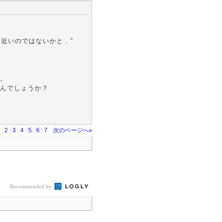
に近いのではないかと．"
。
んでしょうか？
|
2
|
3
|
4
|
5
|
6
|
7
次のページへ»
Recommended by