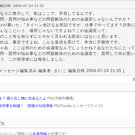
稿日時: 2004-07-24 21:52
なりに努力して、私はここで、学習してるんです。
問・質問や悩み事などの問題解決のための会議室じゃないんですか？
azが書いた、"タイヘン余計なお世話ですが，仕事でやってます？詐欺
んなこという、場所じゃないですよね？この会議室って。
のこと何も知らずにとやかく言われる筋合いはないと思います。
れは、毒舌ですよね。こんな返信を受けて、本当に不愉快です。
ゃあ、ここは何のための会議室なんでしょうかね？あなたたちにとって
問・質問や悩み事などの問題解決のための会議室で、質問して何が悪い
う、この管理者には報告しました。
 メッセージ編集済み 編集者: まいこ 編集日時 2004-07-24 21:55 ]
1
る？ 掘り出し物に出会えたよ
PR(UR都市機構)
共有作業を削減！ 現場のAI活用術
PR(ITmedia エンタープライズ)
ビス
rgetジャパン／閲覧には
会員登録
が必要です）