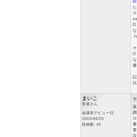
h
た
※
s
O
な
.
そ
O 
な
書
記
以
まいこ
投
常連さん
返
調
会議室デビュー日:
ロ
2003/08/20
書
投稿数: 30
要
設