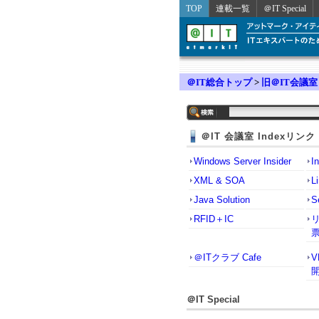
TOP
連載一覧
＠IT Special
＠IT総合トップ
>
旧＠IT会議室
＠IT 会議室 Indexリンク
Windows Server Insider
I
XML & SOA
L
Java Solution
S
RFID＋IC
＠ITクラブ Cafe
＠IT Special