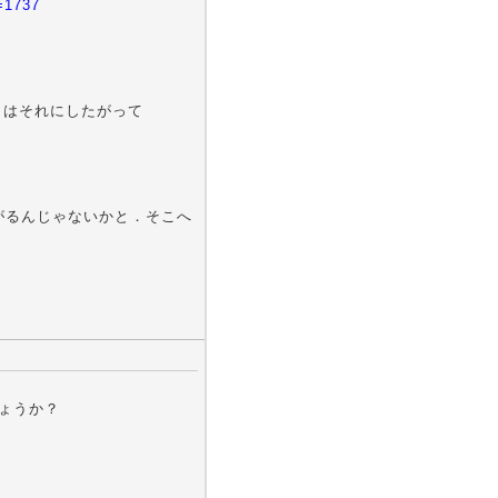
=1737
il はそれにしたがって
e がるんじゃないかと．そこへ
しょうか？