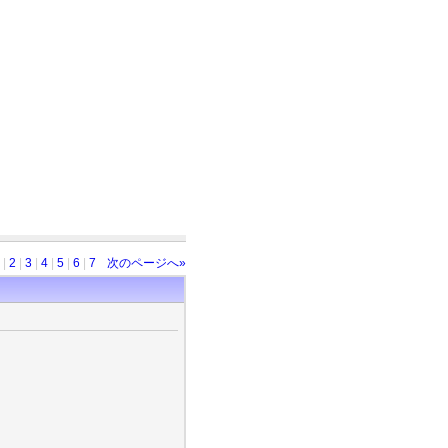
|
2
|
3
|
4
|
5
|
6
|
7
次のページへ»