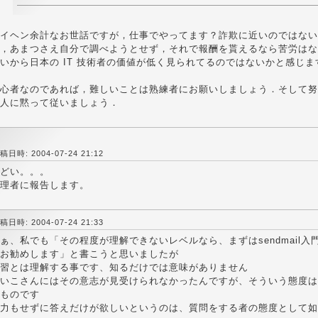
イヘン余計なお世話ですが，仕事でやってます？詐欺に近いのではない
，あまつさえ自分で調べようとせず，それで報酬を貰えるなら苦労はな
いから日本の IT 技術者の価値が低く見られてるのではないかと感じま
心者なのであれば，難しいことは熟練者にお願いしましょう．そして努
人に黙って従いましょう．
稿日時: 2004-07-24 21:12
どい。。。
理者に報告します。
稿日時: 2004-07-24 21:33
ぁ、私でも「その程度が理解できないレベルなら、まずはsendmail
お勧めします」と書こうと思いましたが
習とは理解する事です、知るだけでは意味がありません
いこさんにはその意志が見受けられなかったんですが、そういう態度は
ものです
力もせずに答えだけが欲しいというのは、質問をする者の態度として如