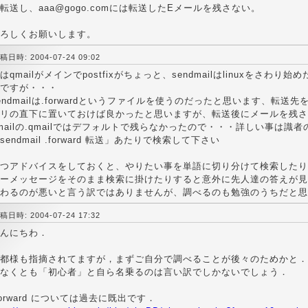
転送し、aaa@gogo.comには転送したEメールを残さない。
ろしくお願いします。
稿日時: 2004-07-24 09:02
はqmailがメインでpostfixがちょっと、sendmailはlinuxをさわ
ですが・・・
endmailは.forwardというファイルを使うのだったと思います、転
リの直下に置いておけば良かったと思いますが、転送後にメールを残さ
mailの.qmailではデフォルトで残らなかったので・・・詳しい事は識
sendmail .forward 転送」あたりで検索して下さい
つアドバイスをしておくと、やりたい事を単語に切り分けて検索したり
ーメッセージをそのまま検索に掛けたりすると意外に先人達の答えが見
わるのが悪いと言う訳ではありませんが、調べるのも勉強のうちだと思
稿日時: 2004-07-24 17:32
んにちわ．
都様も指摘されてますが，まずご自分で調べることが後々のためかと．
なくとも「初心者」と自ら名乗るのは言い訳でしかないでしょう．
forward については過去に既出です．