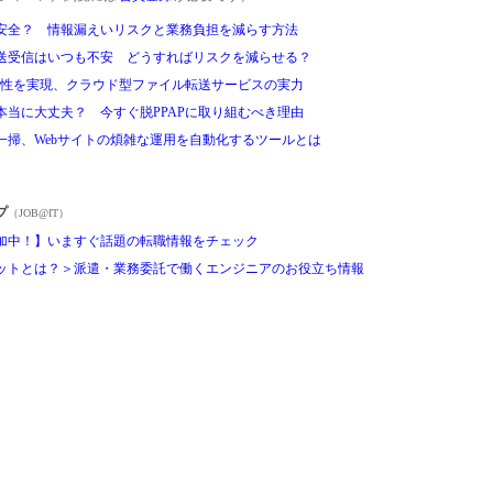
安全？ 情報漏えいリスクと業務負担を減らす方法
送受信はいつも不安 どうすればリスクを減らせる？
利便性を実現、クラウド型ファイル転送サービスの実力
本当に大丈夫？ 今すぐ脱PPAPに取り組むべき理由
一掃、Webサイトの煩雑な運用を自動化するツールとは
プ
（JOB@IT）
加中！】いますぐ話題の転職情報をチェック
ットとは？＞派遣・業務委託で働くエンジニアのお役立ち情報