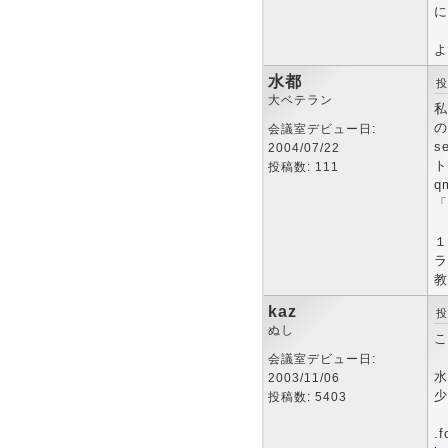
に
よ
水都
投
大ベテラン
私
の
会議室デビュー日:
s
2004/07/22
ト
投稿数: 111
q
「
１
ラ
教
kaz
投
ぬし
こ
会議室デビュー日:
水
2003/11/06
少
投稿数: 5403
.