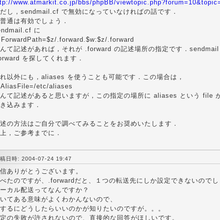
ttp://www.atmarkit.co.jp/bbs/phpBB/viewtopic.php?forum=10&topic
だし，sendmail.cf で無効になっていなければの話です．
普通は有効でしょう．
endmail.cf に
 ForwardPath=$z/.forward.$w:$z/.forward
んて記述があれば，それが .forward の記述場所の指定です．sendma
forward を探してくれます．
れ以外にも，aliases を使うことも可能です．この場合は，
AliasFile=/etc/aliases
んて記述があると思いますが，この指定の場所に aliases という fil
き込みます．
述の方法はご自分で調べてみることをお奨めいたします．
上，ご参考までに．
稿日時: 2004-07-24 19:47
信ありがとうございます。
べたのですが、.forwardだと、１つの転送先にしか設定できないので
ーカル配送ってなんですか？
いてある意味がよくわかんないので、
するにどうしたらいいのかが知りたいのですが。。。
定の失敗が許されないので、直接的な回答がほしいです。