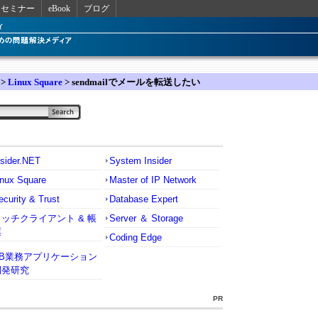
セミナー
eBook
ブログ
>
Linux Square
> sendmailでメールを転送したい
nsider.NET
System Insider
inux Square
Master of IP Network
ecurity & Trust
Database Expert
リッチクライアント & 帳
Server ＆ Storage
票
Coding Edge
VB業務アプリケーション
開発研究
PR