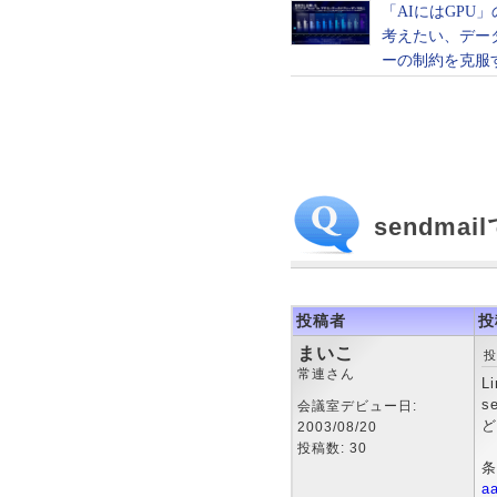
sendm
投稿者
投
まいこ
投
常連さん
L
s
会議室デビュー日:
ど
2003/08/20
投稿数: 30
条
a