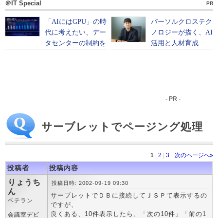
＠IT Special
PR
- PR -
サーブレットでページング処理
1
|
2
|
3
次のページへ»
投稿者
投稿内容
りょうち
投稿日時: 2002-09-19 09:30
ん
サーブレットでＤＢに接続してＪＳＰて表示するの
ベテラン
ですが、
良くある、10件表示したら、「次の10件」「前の1
会議室デビ