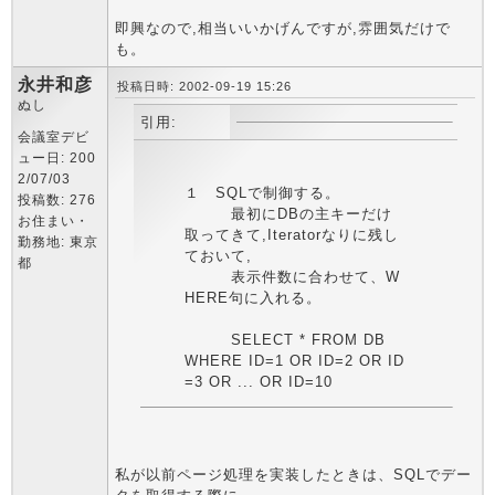
即興なので,相当いいかげんですが,雰囲気だけで
も。
永井和彦
投稿日時: 2002-09-19 15:26
ぬし
引用:
会議室デビ
ュー日: 200
2/07/03
１ SQLで制御する。
投稿数: 276
最初にDBの主キーだけ
お住まい・
取ってきて,Iteratorなりに残し
勤務地: 東京
ておいて,
都
表示件数に合わせて、W
HERE句に入れる。
SELECT * FROM DB
WHERE ID=1 OR ID=2 OR ID
=3 OR ... OR ID=10
私が以前ページ処理を実装したときは、SQLでデー