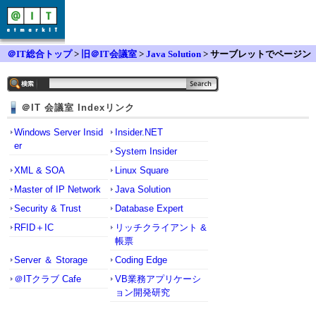
＠IT総合トップ
>
旧＠IT会議室
>
Java Solution
> サーブレットでページン
グ処理
＠IT 会議室 Indexリンク
Windows Server Insid
Insider.NET
er
System Insider
XML & SOA
Linux Square
Master of IP Network
Java Solution
Security & Trust
Database Expert
RFID＋IC
リッチクライアント &
帳票
Server ＆ Storage
Coding Edge
＠ITクラブ Cafe
VB業務アプリケーシ
ョン開発研究