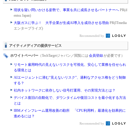
現状を疑い問いかける姿勢で、事業を共に成長させるパートナーへ
PR(d
entsu Japan)
大阪ガスに学ぶ！ 大手企業が生成AI導入を成功させる理由
PR(ITmedia
エンタープライズ)
Recommended by
アイティメディアの提供サービス
ホワイトペーパー
（TechTargetジャパン／閲覧には
会員登録
が必要です）
リモート雇用時代の見えないリスクを可視化、安心して業務を任せられ
る環境とは
AIエージェントに潜む“見えないリスク”、過剰なアクセス権をどう制御
する？
社内ネットワークに依存しない信号灯運用、その実現方法とは？
デバイス復旧の自動化で、ダウンタイムや復旧コストを最小化する方法
とは
IBMメインフレーム運用改善の勘所 「CPU利用料」最適化を効果的に
進めるには？
Recommended by