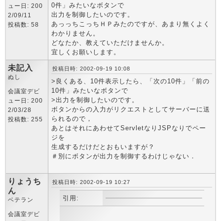
0件」みたいなボタンで
ュー日: 200
出力を制御したいのです。
2/09/11
あっっちこっちＨＰみたのですが、あまり無くよく
投稿数: 58
わかりません。
どなたか、教えていただけませんか。
宜しくお願いします。
未記入
投稿日時: 2002-09-19 10:08
ぬし
>良くある、10件表示したら、「次の10件」「前の
10件」みたいなボタンで
会議室デビ
>出力を制御したいのです。
ュー日: 200
ボタンからの入力がリクエストとしてサーバーに送
2/03/28
られるので，
投稿数: 255
あとはそれにあわせてServletなりJSPなりでペー
ジを
生成するだけだとおもいますが？
＃別にボタンが出力を制御するわけじゃない．
りょうち
投稿日時: 2002-09-19 10:27
ん
引用:
ベテラン
会議室デビ