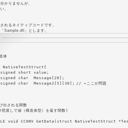
か分かりませんが、
さい。
出されるネイティブコードです。
Sample.dll」とします。
造体

 NativeTestStruct{

signed short value;

signed char  Message[20];

igned char  Message2[5][30];	// ←ここが問題

呼び出される関数

(参照渡しで値（構造体型）を返す関数)

LE void CCONV GetData(struct NativeTestStruct *Tes