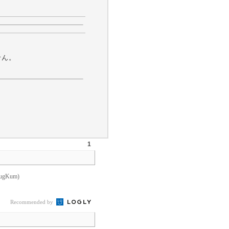
せん。
1
gKum)
Recommended by