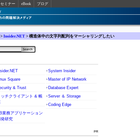
セミナー
eBook
ブログ
>
Insider.NET
> 構造体中の文字列配列をマーシャリングしたい
nsider.NET
System Insider
inux Square
Master of IP Network
ecurity & Trust
Database Expert
リッチクライアント & 帳
Server ＆ Storage
票
Coding Edge
VB業務アプリケーション
開発研究
PR