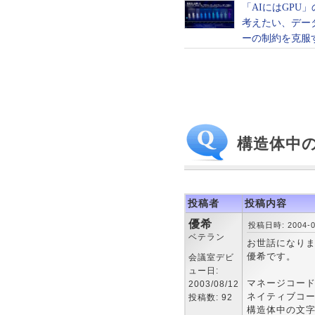
構造体中
投稿者
投稿内容
優希
投稿日時: 2004-04
ベテラン
お世話になり
優希です。
会議室デビ
ュー日:
マネージコード(V
2003/08/12
ネイティブコー
投稿数: 92
構造体中の文