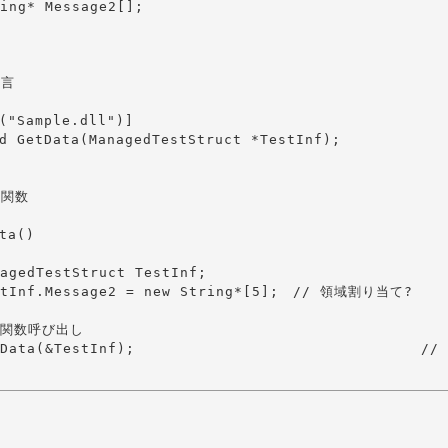
言

("Sample.dll")]

d GetData(ManagedTestStruct *TestInf);

関数

ta()
