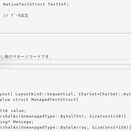
Inf;



定

出し側のマネージコードです。
yout( LayoutKind::Sequential, CharSet=CharSet::Aut
alue struct ManagedTestStruct{
