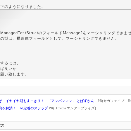
以下のようになりました。
ManagedTestStructのフィールドMessage2をマーシャリングできま
この型は、構造体フィールドとして、マーシャリングできません。
グするには、
れば良いか
お願い致します。
、イヤイヤ期もすっきり！ 「アンパンマン ことばずかん...
PR(セガフェイブ｜Hu
鳴を解消！ AI定着のステップ
PR(ITmedia エンタープライズ)
ビス