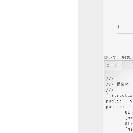
	NativeTestStruct Test
	　：
	// ﾃﾞｰﾀ設
続いて、呼び
コード:
///

/// 構造体

///

[ StructLa
public __v
public:

	UInt16	value;

	[MarshalAs(UnmanagedType::ByValTStr, SizeConst=20)]

	String* Message;

	[MarshalAs(UnmanagedType::ByValArray, SizeConst=150)]	//←ここら辺も微妙。
