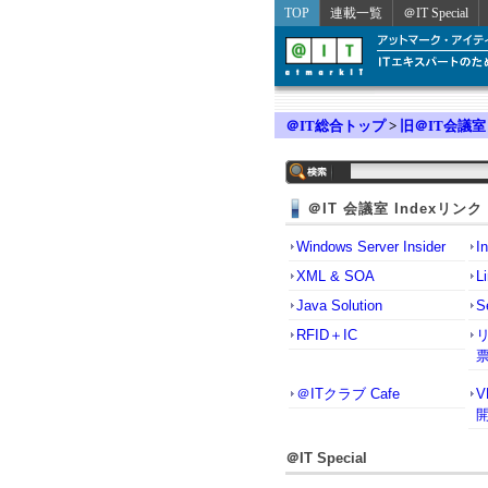
TOP
連載一覧
＠IT Special
＠IT総合トップ
>
旧＠IT会議室
＠IT 会議室 Indexリンク
Windows Server Insider
I
XML & SOA
L
Java Solution
S
RFID＋IC
＠ITクラブ Cafe
＠IT Special