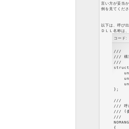
言い方が妥当
例を見てくだ
以下は、呼び
ＤＬＬ名称は、「
コード:
///

/// 構
///

struct
    un
    un
    uns
};

///

/// 
/// 
///

NOMANG
{
