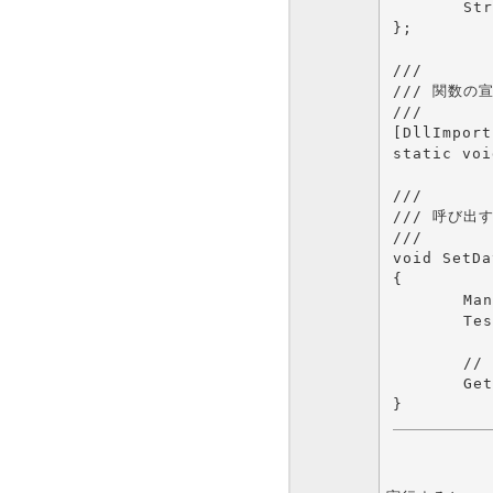
	String* Message2[];

};

///

/// 関数の宣
///

[DllImport
static voi
///

/// 呼び出す
///

void SetDa
{

	ManagedTestStruct TestInf;

	TestInf.Message2 = new String*[5];	// 領域割り当て?

	// 関数呼び出し	

	GetData(&TestInf);					// ←ここでエラー
