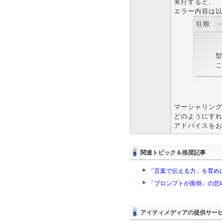
実行すると、
エラー内容は
引用:
型
マーシャリン
どのようにす
アドバイスを
関連トピック＆推奨記事
「言葉で伝える力」を育めば
「プロンプトが面倒」の悲
アイティメディアの提供サー