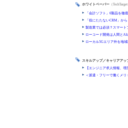
ホワイトペーパー
（TechTa
「会計ソフト」6製品を徹
「役にたたないCRM」から
製造業では必須？スマート
ローコード開発は人間とAI
ローカル5Gエリア外を地
スキルアップ／キャリアアッ
【エンジニア求人情報、増
＜派遣・フリーで働くメリ