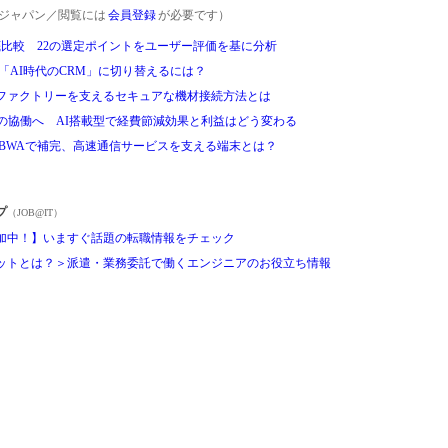
rgetジャパン／閲覧には
会員登録
が必要です）
底比較 22の選定ポイントをユーザー評価を基に分析
「AI時代のCRM」に切り替えるには？
ファクトリーを支えるセキュアな機材接続方法とは
の協働へ AI搭載型で経費節減効果と利益はどう変わる
域BWAで補完、高速通信サービスを支える端末とは？
プ
（JOB@IT）
加中！】いますぐ話題の転職情報をチェック
ットとは？＞派遣・業務委託で働くエンジニアのお役立ち情報