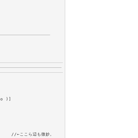
o )]
