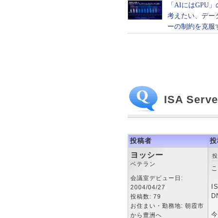
ISA Se
投稿者
投
ヨッシー
投
ベテラン
こ
会議室デビュー日:
I
2004/04/27
D
投稿数: 79
お住まい・勤務地: 朝霞市
今
から豊洲へ