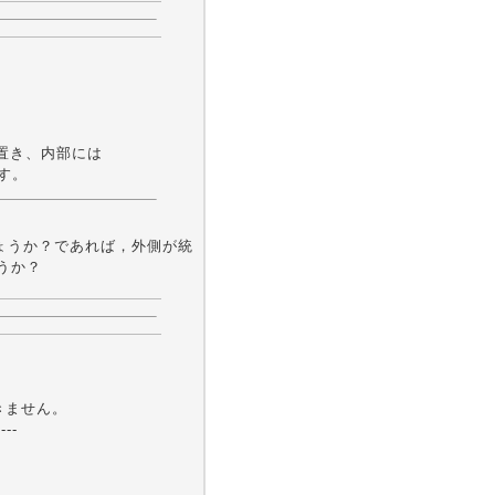
rを置き、内部には
ます。
同じでしょうか？であれば，外側が統
ょうか？
きません。
----