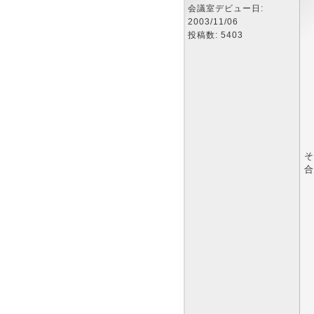
会議室デビュー日:
2003/11/06
投稿数: 5403
そ
合