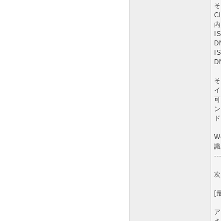
そ
C
内
I
D
I
D
そ
イ
可
ン
ド
W
識
--
次
[
ア