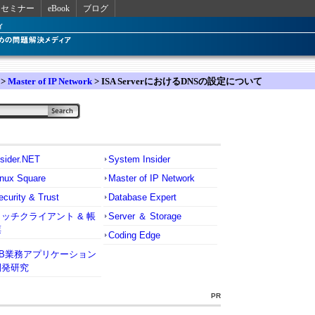
セミナー
eBook
ブログ
>
Master of IP Network
> ISA ServerにおけるDNSの設定について
nsider.NET
System Insider
inux Square
Master of IP Network
ecurity & Trust
Database Expert
リッチクライアント & 帳
Server ＆ Storage
票
Coding Edge
VB業務アプリケーション
開発研究
PR