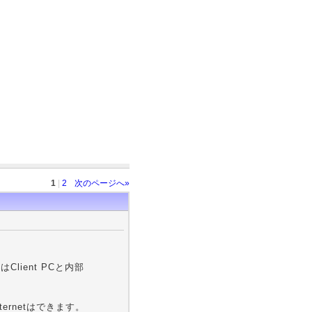
1
|
2
次のページへ»
はClient PCと内部
nternetはできます。