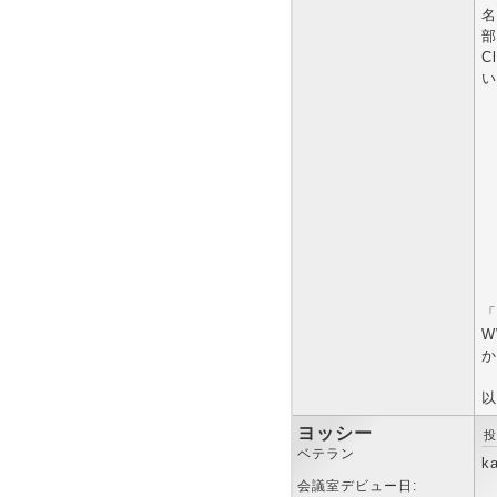
名
部
C
い
「
W
か
以
ヨッシー
投
ベテラン
k
会議室デビュー日: