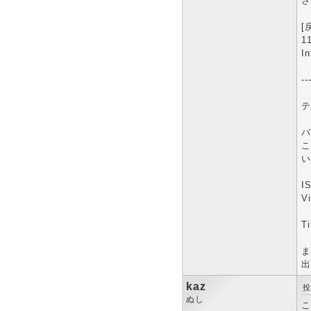
さ
[
1
In
--
テ
バ
こ
い
IS
V
T
ま
出
kaz
投
ぬし
こ