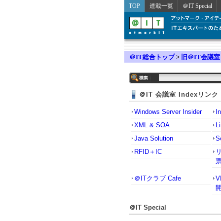
TOP
連載一覧
＠IT Special
＠IT総合トップ
>
旧＠IT会議室
＠IT 会議室 Indexリンク
Windows Server Insider
I
XML & SOA
L
Java Solution
S
RFID＋IC
＠ITクラブ Cafe
＠IT Special