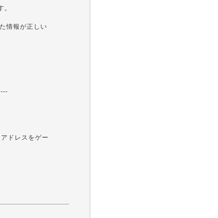
す。
した情報が正しい
----
P アドレスをゲー