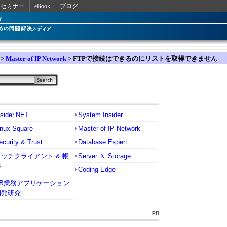
セミナー
eBook
ブログ
>
Master of IP Network
> FTPで接続はできるのにリストを取得できません
nsider.NET
System Insider
inux Square
Master of IP Network
ecurity & Trust
Database Expert
リッチクライアント & 帳
Server ＆ Storage
票
Coding Edge
VB業務アプリケーション
開発研究
PR