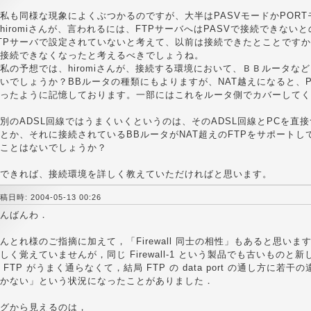
も同様な現象によくぶつかるのですが、大半はPASVモードかPORT
iromiさんが、言われるには、FTPサーバへはPASVで接続できないと
TPサーバで設定されていないと考えて、以前は接続できたとことです
接続できなくなったと考えるべきでしょうね。
の予想では、hiromiさんが、接続する環境において、ＢＢルータな
いでしょうか？BBルータの種類にもよりますが、NAT越えになると、P
ったように記憶しております。一部にはこれをルータ側でカバーしてく
のADSL回線ではうまくいくというのは、そのADSL回線とPCを直接
とか、それに接続されているBBルータがNAT超えのFTPをサポート
ことはないでしょうか？
できれば、接続環境を詳しく教えていただければと思います。
稿日時: 2004-05-13 00:26
んばんわ．
んとれ様のご指摘に加えて，「Firewall 同士の相性」もあると思いま
しく覚えていませんが，同じ Firewall-1 という製品でも古いもの
 FTP がうまく通らなくて，結局 FTP の data port の通し方に
かない」という状況になったことがありました．
グから見えるのは，