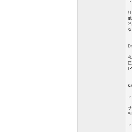
＞
社
他
私
な
D
私
正
I
k
＞
サ
相
＞