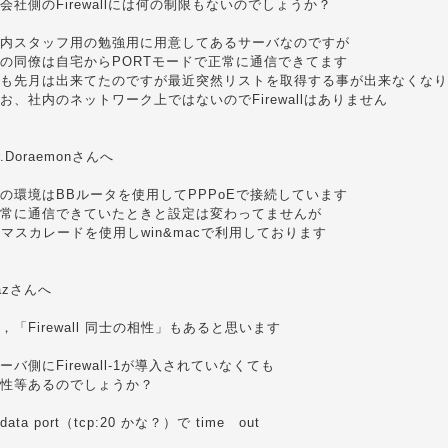
会社側のFirewallには何の制限もないのでしょうか？
内スタッフ用の勉強用に用意してあるサーバなのですが
の同僚は自宅からPORTモードで正常に通信できてます
も先月は出来てたのですが最近突然リストを取得する事が出来なくなり
お、社内のネットワーク上ではないのでFirewallはありません
r.Doraemonさんへ
の環境はBBルータを使用してPPPoEで接続しています
常に通信できていたときと設定は変わってませんが
Pマスカレードを使用しwin&macで利用しております
azさんへ
，「Firewall 同士の相性」もあると思います
ーバ側にFirewall-1が導入されていなくても
性等あるのでしょうか？
data port（tcp:20 かな？）で time out