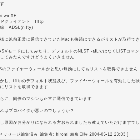
す
S winXP
TPクライアント ffftp
線 ADSL(nifty)
様に以前正常に通信できていたMacも接続はできるがリストが取得で
ASVモードにしてみたり、デフォルトのNLST -alLではなくLISTコ
してみたんですけどうまくいきません
Sのファイヤーウォールかと思い無効にしてもリストを取得できません
かし、ffftpのデフォルト状態及び、ファイヤーウォールを有効にした状
にリストを取得できます
らに、同僚のマシンも正常に通信できています
れはプロバイダが悪いのでしょうか？
し原因がお分かりになられる方おられましたら教えていただけますでし
 メッセージ編集済み 編集者: hiromi 編集日時 2004-05-12 23:03 ]