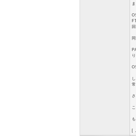
ま
O
F
回
同
P
り
O
し
常
さ
こ
も
[