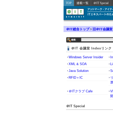
TOP
連載一覧
＠IT Special
＠IT総合トップ
>
旧＠IT会議室
＠IT 会議室 Indexリンク
Windows Server Insider
I
XML & SOA
L
Java Solution
S
RFID＋IC
＠ITクラブ Cafe
＠IT Special