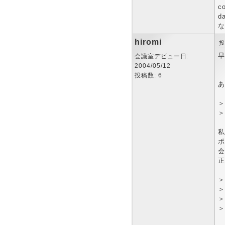
c
d
な
hiromi
投
早
会議室デビュー日:
2004/05/12
投稿数: 6
あ
＞
＞
私
ポ
会
正
＞
＞
＞
＞