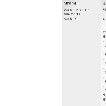
hiromi
投
補
会議室デビュー日:
2004/05/12
ロ
投稿数: 6
--
ホ
接
2
>
3
>
2
>
25
>
20
>
2
>
受
接