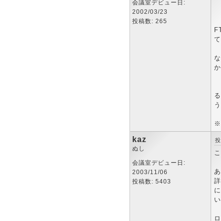
会議室デビュー日:
私
2002/03/23
h
投稿数: 265
F
て
私
な
か
別
る
う
※
kaz
投
ぬし
こ
会議室デビュー日:
あ
2003/11/06
詳
投稿数: 5403
に
い
ロ