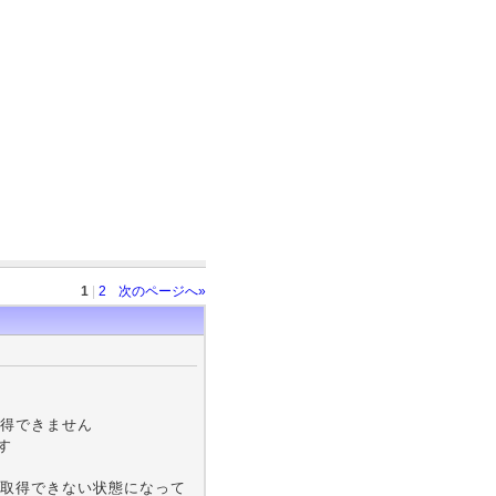
1
|
2
次のページへ»
取得できません
す
取得できない状態になって