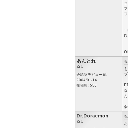
コ
フ
フ
↑
以
O
あんとれ
投
ぬし
も
プ
会議室デビュー日:
2004/01/14
F
投稿数: 556
な
ん
会
Dr.Doraemon
投
ぬし
お