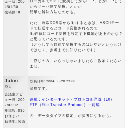
ローカルでEUCに変換してからFTP、とかFTPして
ュー日: 200
からサーバ側で変換、とかが
4/01/30
簡単な解決方法なのかも。
投稿数: 8
ただ、通常DOS窓からftpするときは、ASCIIモー
ドで転送するとコード変換されるので
ftp自体にコード変換を設定する機能があるのかな？
と思っているのです。
（どうしても自前で変換するのはいやだというわけ
ではなく、参考までに知りたいです）
ご存じの方、いらっしゃいましたらご教示ください
ませ。
Jubei
投稿日時: 2004-05-28 23:00
ぬし
諸農です。
会議室デビ
連載：インターネット・プロトコル詳説（10）
ュー日: 200
FTP（File Transfer Protocol）～前編
2/03/02
投稿数: 830
の「データタイプの指定」が参考になるかも。
お住まい・
勤務地: 関西
_________________