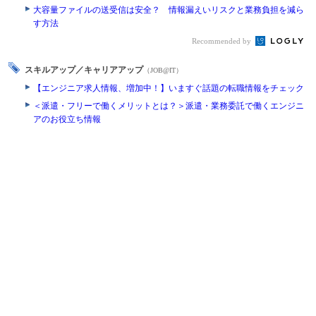
大容量ファイルの送受信は安全？ 情報漏えいリスクと業務負担を減ら
す方法
Recommended by
スキルアップ／キャリアアップ
（JOB@IT）
【エンジニア求人情報、増加中！】いますぐ話題の転職情報をチェック
＜派遣・フリーで働くメリットとは？＞派遣・業務委託で働くエンジニ
アのお役立ち情報