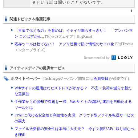
＃という話は聞いたことがないです。
1
関連トピック＆推奨記事
「言葉で伝える力」を育めば、イヤイヤ期もすっきり！ 「アンパンマ
ン ことばずかん...
PR(セガフェイブ｜HugKum)
既存ツールは捨てない！ アプリ連携で防ぐ情報のサイロ化
PR(ITmedia
エンタープライズ)
Recommended by
アイティメディアの提供サービス
ホワイトペーパー
（TechTargetジャパン／閲覧には
会員登録
が必要です）
Webサイトの運用はなぜストレスがかかる？ 不安・負荷を減らす新た
な選択肢
手作業からの脱却で課題を一掃、Webサイトの煩雑な運用を自動化する
ツールとは
PPAPに代わる安全性と利便性を実現、クラウド型ファイル転送サービス
の実力
ファイル送受信の安全性は本当に大丈夫？ 今すぐ脱PPAPに取り組むべ
き理由