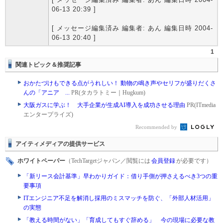
06-13 20:39 ]
[ メッセージ編集済み 編集者: あん 編集日時 2004-
06-13 20:40 ]
1
関連トピック＆推奨記事
おかたづけもできる点がうれしい！ 動物の鳴き声やセリフが盛りだくさ
んの「アニア ...
PR(タカラトミー｜Hugkum)
大阪ガスに学ぶ！ 大手企業が生成AI導入を成功させる理由
PR(ITmedia
エンタープライズ)
Recommended by
アイティメディアの提供サービス
ホワイトペーパー
（TechTargetジャパン／閲覧には
会員登録
が必要です）
「新リース会計基準」早わかりガイド：借り手側が押さえるべき3つの重
要事項
ITエンジニア不足を解消し採用のミスマッチを防ぐ、「外部人材活用」
の実態
「教える時間がない」「育成してもすぐ辞める」 今の現場に必要な教