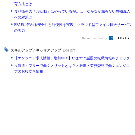
育方法とは
食品衛生の「7S活動」はやっているが…… なかなか減らない異物混入
への対策は
PPAPに代わる安全性と利便性を実現、クラウド型ファイル転送サービス
の実力
Recommended by
スキルアップ／キャリアアップ
（JOB@IT）
【エンジニア求人情報、増加中！】いますぐ話題の転職情報をチェック
＜派遣・フリーで働くメリットとは？＞派遣・業務委託で働くエンジニ
アのお役立ち情報