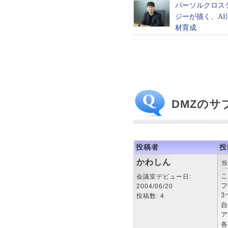
DMZの
投稿者
投
かわしん
投
こ
会議室デビュー日:
フ
2004/06/20
3
投稿数: 4
自
ア
各