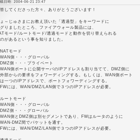
稿日時: 2004-06-21 23:47
答してくださった方々、ありがとうございます！
ょ～じゅさまにお教え頂いた「透過型」をキーワードに
グりましたところ、ファイアウォール製品には、
ATモード/ルートモード/透過モードと動作を切り替えられる
のがあるという事を知りました。
NATモード
WAN側・・・グローバル
DMZ側・・・プライベート
AN側ポートに公開サーバのIPアドレスも割り当てて、DMZ側に
外部からの要求をフォワーディングする。もしくは、WAN側ポート
は一つのIPアドレスで、ポートフォワーディングする。
Wには、WAN/DMZ/LAN側で３つのIPアドレスが必要。
ルートモード
WAN側・・・グローバル
DMZ側・・・グローバル
AN側とDMZ側は別セグメントであり、FWはルータのように
AN-DMZ間でパケットを通す。
Wには、WAN/DMZ/LAN側で３つのIPアドレスが必要。