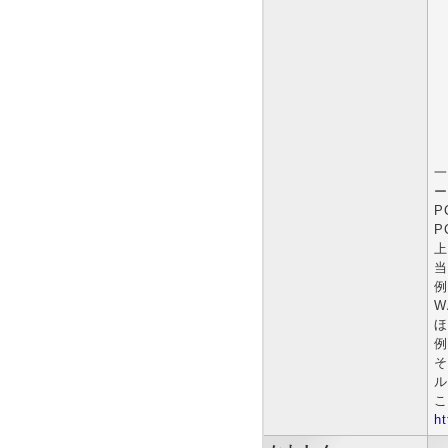
一
ー
P
P
上
当
例
W
ほ
例
そ
ル
こ
ht