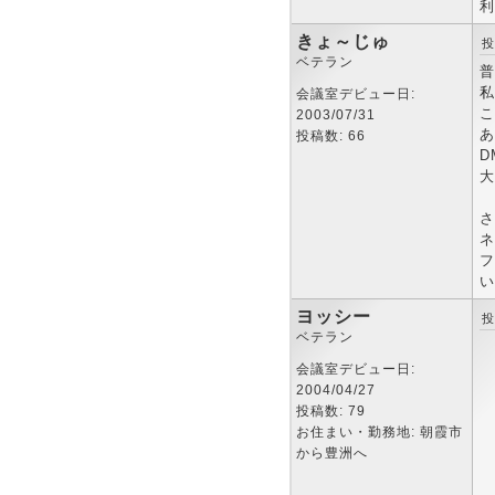
利
きょ～じゅ
投
ベテラン
普
私
会議室デビュー日:
こ
2003/07/31
あ
投稿数: 66
D
大
さ
ネ
フ
い
ヨッシー
投
ベテラン
会議室デビュー日:
2004/04/27
投稿数: 79
お住まい・勤務地: 朝霞市
から豊洲へ