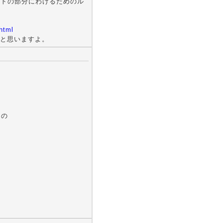
ストの部分にわけるためのル
html
と思いますよ。
スの
・