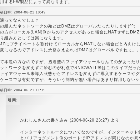
用するFW製品によって異なります。
稿日時: 2004-06-21 10:49
通ってなんでしょ？
の組んだネットワークの殆どはDMZはグローバルだったりします(^^;
の方がローカル(LAN)側からのアクセスがあった場合にNATせずにD
り組み方としては楽になります。
MZにプライベートを割付けてローカルからNATしない場合だと内向け
変になるのでアドレスに余裕さえあればDMZはグローバルですねぇ。
て本題の方なのですが、透過型のファイアウォールなんてのがあったりし
ットワークを変えずに済むのが利点でSNICWALL等はこのタイプだっ
ァイアウォール未導入状態からアドレスを変えずに導入するケースやグ
ケースでは有効ですが、そういう制約が無い場合はあまり採用しないケ
稿日時: 2004-06-21 11:19
引用:
かわしんさんの書き込み (2004-06-20 23:27) より:
インターネットルータについてなのですが、インターネット
とバリアセグメント側のポートでIPアドレスが同じなのか異