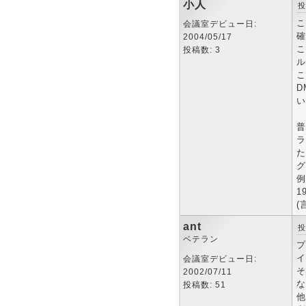
小人
投
こ
会議室デビュー日:
確
2004/05/17
こ
投稿数: 3
ル
こ
D
い
普
ラ
た
グ
例
1
(
ant
投
ベテラン
プ
イ
会議室デビュー日:
そ
2002/07/11
な
投稿数: 51
他