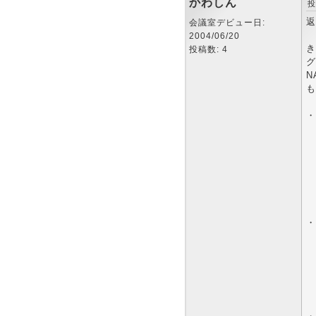
かわしん
投
返
会議室デビュー日:
2004/06/20
き
投稿数: 4
グ
N
も
・
W
F
・
W
W
F