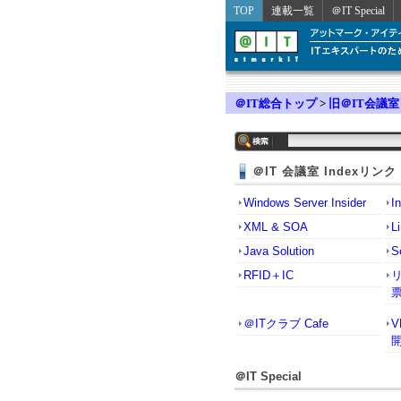
TOP
連載一覧
＠IT Special
＠IT総合トップ
>
旧＠IT会議室
＠IT 会議室 Indexリンク
Windows Server Insider
I
XML & SOA
L
Java Solution
S
RFID＋IC
＠ITクラブ Cafe
＠IT Special