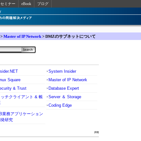
セミナー
eBook
ブログ
>
Master of IP Network
> DMZのサブネットについて
nsider.NET
System Insider
inux Square
Master of IP Network
ecurity & Trust
Database Expert
リッチクライアント & 帳
Server ＆ Storage
票
Coding Edge
VB業務アプリケーション
開発研究
PR