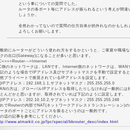
という事についての質問でした。
ルータの各ポート毎にアドレスが振られるという考えが間違
しょうか。
全然わかってないので質問の仕方自体が的外れなのかもしれ
よろしくお願いします。
般的にルーターがどういう使われ方をするかというと、ご家庭や職場な
クの出口(Gateway)になることが多いと思います。
C===>Router--->Internet
C側のネットワークは、LANです。Internet側のネットワークは、WAN
記のような場合でIPアドレス及びサブネットマスクを手動で設定すると
然プライベートで推奨されているIPアドレスを設定します。
)IPアドレス：192.168.1.1,サブネットマスク：255.255.255.0
ANの方は、グローバルIPアドレスを取得したりしなければ一般的には
とんどかと思いますが、取得されていれば下記のように設定します。
)IPアドレス：202.10.10.2,サブネットマスク：255.255.255.248
れでRouterの内部でNAT(ネットワークアドレストランスレーション)
ータのポートごとにアドレスを振るというのは一般的です。
の辺の記事を参考にしてください。
tp://www.atmarkit.co.jp/fpc/special/bbrouter_desc/index.html