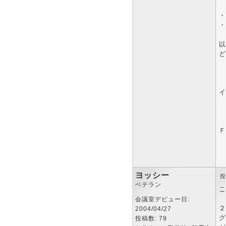
・
・
以
ど
イ
ヨッシー
投
ベテラン
こ
会議室デビュー日:
２
2004/04/27
グ
投稿数: 79