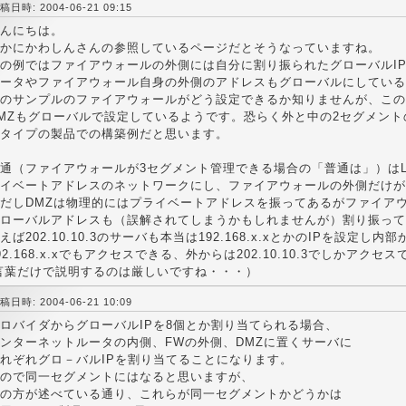
稿日時: 2004-06-21 09:15
んにちは。
かにかわしんさんの参照しているページだとそうなっていますね。
の例ではファイアウォールの外側には自分に割り振られたグローバルI
ータやファイアウォール自身の外側のアドレスもグローバルにしている
のサンプルのファイアウォールがどう設定できるか知りませんが、この
MZもグローバルで設定しているようです。恐らく外と中の2セグメン
タイプの製品での構築例だと思います。
通（ファイアウォールが3セグメント管理できる場合の「普通は」）はL
イベートアドレスのネットワークにし、ファイアウォールの外側だけが
だしDMZは物理的にはプライベートアドレスを振ってあるがファイアウ
ローバルアドレスも（誤解されてしまうかもしれませんが）割り振って
えば202.10.10.3のサーバも本当は192.168.x.xとかのIPを設定し内
92.168.x.xでもアクセスできる、外からは202.10.10.3でしかアク
言葉だけで説明するのは厳しいですね・・・）
稿日時: 2004-06-21 10:09
ロバイダからグローバルIPを8個とか割り当てられる場合、
ンターネットルータの内側、FWの外側、DMZに置くサーバに
れぞれグロ－バルIPを割り当てることになります。
ので同一セグメントにはなると思いますが、
の方が述べている通り、これらが同一セグメントかどうかは