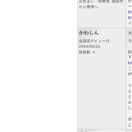
が
お住まい・勤務地: 朝霞市
ー
から豊洲へ
ht
ht
イ
かわしん
投
ヨ
会議室デビュー日:
2004/06/20
絵
投稿数: 4
下
ht
こ
I
イ
と
と
ル
し
全
よ