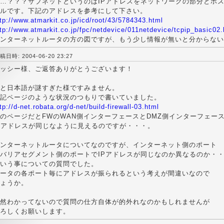
…？？？サブネットというのはIPアドレスをネットワークの部分とホ
ルです。下記のアドレスを参考にして下さい。
tp://www.atmarkit.co.jp/icd/root/43/5784343.html
tp://www.atmarkit.co.jp/fpc/netdevice/011netdevice/tcpip_basic02.
ンターネットルータの方の図ですが、もう少し情報が無いと分からない
稿日時: 2004-06-20 23:27
ッシー様、ご返答ありがとうございます！
と日本語が謎すぎた様ですみません。
記ページのような状況のつもりで書いていました。
tp://d-net.robata.org/d-net/build-firewall-03.html
のページだとFWのWAN側インターフェースとDMZ側インターフェー
Pアドレスが同じなように見えるのですが・・・。
ンターネットルータについてなのですが、インターネット側のポート
バリアセグメント側のポートでIPアドレスが同じなのか異なるのか・
いう事についての質問でした。
ータの各ポート毎にアドレスが振られるという考えが間違いなので
ょうか。
然わかってないので質問の仕方自体が的外れなのかもしれませんが
ろしくお願いします。