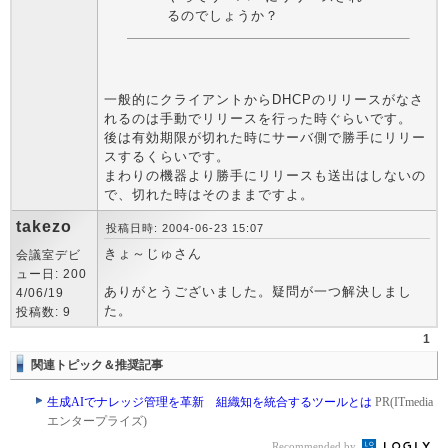
るのでしょうか？
一般的にクライアントからDHCPのリリースがなさ
れるのは手動でリリースを行った時ぐらいです。
後は有効期限が切れた時にサーバ側で勝手にリリー
スするくらいです。
まわりの機器より勝手にリリースも送出はしないの
で、切れた時はそのままですよ。
takezo
投稿日時: 2004-06-23 15:07
きょ～じゅさん
会議室デビ
ュー日: 200
ありがとうございました。疑問が一つ解決しまし
4/06/19
た。
投稿数: 9
1
関連トピック＆推奨記事
生成AIでナレッジ管理を革新 組織知を統合するツールとは
PR(ITmedia
エンタープライズ)
Recommended by