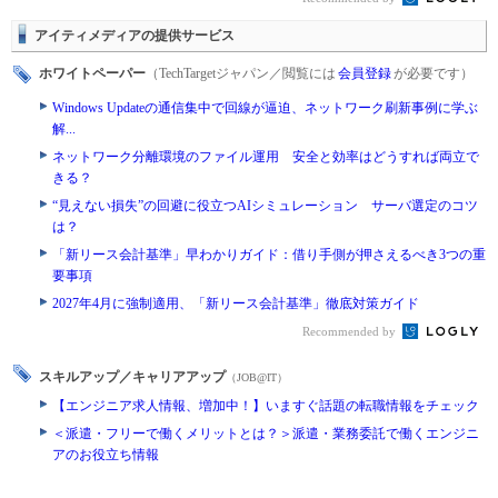
アイティメディアの提供サービス
ホワイトペーパー
（TechTargetジャパン／閲覧には
会員登録
が必要です）
Windows Updateの通信集中で回線が逼迫、ネットワーク刷新事例に学ぶ
解...
ネットワーク分離環境のファイル運用 安全と効率はどうすれば両立で
きる？
“見えない損失”の回避に役立つAIシミュレーション サーバ選定のコツ
は？
「新リース会計基準」早わかりガイド：借り手側が押さえるべき3つの重
要事項
2027年4月に強制適用、「新リース会計基準」徹底対策ガイド
Recommended by
スキルアップ／キャリアアップ
（JOB@IT）
【エンジニア求人情報、増加中！】いますぐ話題の転職情報をチェック
＜派遣・フリーで働くメリットとは？＞派遣・業務委託で働くエンジニ
アのお役立ち情報