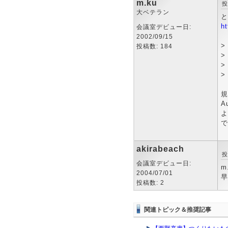
m.ku
投
大ベテラン
と
h
会議室デビュー日:
2002/09/15
>
投稿数: 184
>
>
>
規
A
よ
で
akirabeach
投
会議室デビュー日:
m
2004/07/01
早
投稿数: 2
関連トピック＆推奨記事