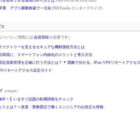
のを追求できる環境の作り方とは
PR(FINCHI on GOETHE)
を卒業 アプリ横断検索で一元化
PR(ITmedia エンタープライズ)
ビス
rgetジャパン／閲覧には
会員登録
が必要です）
ファクトリーを支えるセキュアな機材接続方法とは
話環境に、スマートフォン内線化のメリットと導入方法
固定資産管理を正確に行う方法とは？
図解で分かる、IPsec VPNリモートアク
sec VPNリモートアクセス設定ガイド
プ
（JOB@IT）
加中！】いますぐ話題の転職情報をチェック
ットとは？＞派遣・業務委託で働くエンジニアのお役立ち情報