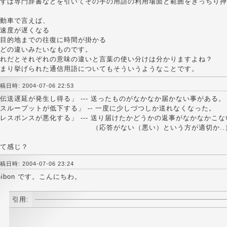
ずは専門辞書などを引いてその手の用語の利用場面と範囲をきっちり押
動車で言えば、
速度が遅くなる
目的地までの往復に時間が掛かる
どの違いみたいなものです。
れだとそれぞれの意味の違いと言葉の使い分けは分かりますよね？
まり挙げられた通信用語についてもそういうようなことです。
稿日時: 2004-07-06 22:53
伝送遅延が発生し得る」 --- 送ったものがなかなか届かない事がある。
スループットが低下する」 -- 一度に少しづつしか送れなくなった。
レスポンスが悪化する」 --- 送り届けたかどうかの返事がなかなかこな
（応答がない（悪い）という方が適切か..
て感じ？
稿日時: 2004-07-06 23:24
nibon です。こんにちわ。
引用: