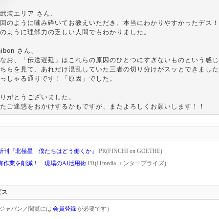
武装エリア さん、
回のように噛み砕いてお教えいただき、本当にわかりやすかったデス！
のように理解力の乏しい人間でもわかりました。
nibon さん、
 なお、「伝送遅延」はこれらの原因のひとつにすぎないものという感
ちらを見て、あれだけ混乱していた三者の切り分けがスッとできました
っしゃる通りです！「原因」でした。
りがとうございました。
たご迷惑をおかけするかもですが、またよろしくお願いします！！
新刊『北極星 僕たちはどう働くか』
PR(FINCHI on GOETHE)
共有作業を削減！ 現場のAI活用術
PR(ITmedia エンタープライズ)
ビス
rgetジャパン／閲覧には
会員登録
が必要です）