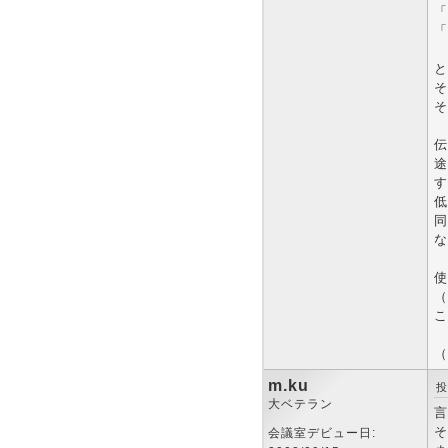
「
「
と
そ
そ
伝
途
す
低
同
な
使
（
こ
（
m.ku
投
大ベテラン
言
そ
会議室デビュー日: