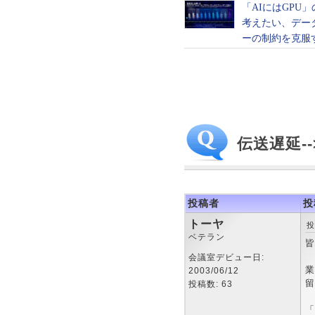
伝送遅延-
投稿者
投
トーヤ
投
ベテラン
皆
会議室デビュー日:
業
2003/06/12
留
投稿数: 63
「