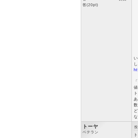
答(20pt)
い
し
ht
「
値
ト
あ
数
ど
な
トーヤ
投
ベテラン
ト