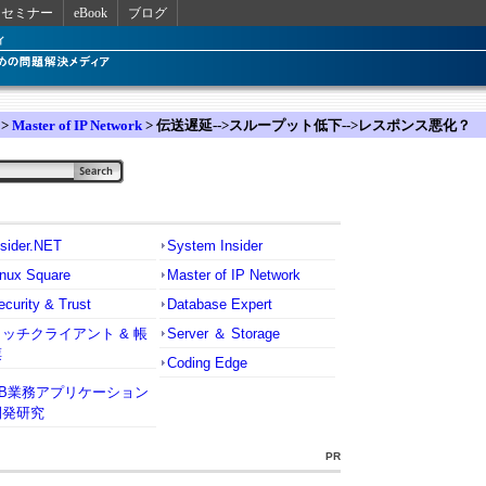
セミナー
eBook
ブログ
>
Master of IP Network
> 伝送遅延-->スループット低下-->レスポンス悪化？
nsider.NET
System Insider
inux Square
Master of IP Network
ecurity & Trust
Database Expert
リッチクライアント & 帳
Server ＆ Storage
票
Coding Edge
VB業務アプリケーション
開発研究
PR