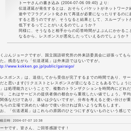
トーヤさんの書き込み (2004-07-06 09:40) より:
伝送遅延が発生するとは、おそらくパケットがネットワーク
途中でフラグメント化されて再送が必要になったりするのに
すると思うのですが、そうなると結果として、スループット
低下するってことがいえるのでしょうか？
同様に、そうなると相手からの応答時間がよぶんにかかるこ
なるから、レスポンスが悪化したっていえるのでしょうか？
くぶんジョークですが、国立国語研究所の外来語委員会に頑張ってもら
た。残念ながら「伝送遅延」は外来語ではないですが。
tp://www.kokken.go.jp/public/gairaigo/
レスポンス」は、送信してから受信が完了するまでの時間であり、サー
だと思います(リクエストとレスポンスが逆になることもあるでしょう
」は処理能力ということで、複数のトランザクションを時間内にどれだ
り、これはサービスの提供者側の都合から重視したい値でしょう。平均
関係なだけであり、違いは少ないですが、分布を考えると使い分けが重
ちらの立場で決めたい値かで使い分ければ良いような気もします。
お、「伝送遅延」はこれらの原因のひとつにすぎないものという感じで
稿日時: 2004-07-07 10:38
ーヤです。皆さん、ご回答感謝です！