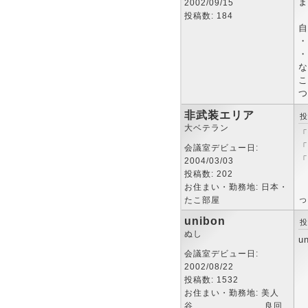
ま
2002/09/15
投稿数: 184
自
・
・
な
こ
つ
非武装エリア
投
大ベテラン
「
「
会議室デビュー日:
「
2004/03/03
投稿数: 202
お住まい・勤務地: 日本・
っ
たこ部屋
unibon
投
ぬし
u
会議室デビュー日:
2002/08/22
投稿数: 1532
お住まい・勤務地: 美人
谷 良回