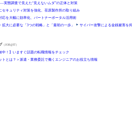
ス――実態調査で見えた“見えないムダ”の正体と対策
にセキュリティ対策を強化、荏原製作所の取り組み
対応を大幅に効率化、パートナーポータル活用術
・拡大に必要な「3つの戦略」と「最初の一歩」
サイバー攻撃による金銭被害を
プ
（JOB@IT）
加中！】いますぐ話題の転職情報をチェック
ットとは？＞派遣・業務委託で働くエンジニアのお役立ち情報