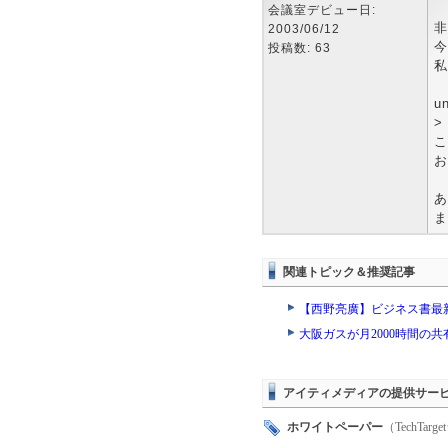
会議室デビュー日:
非
2003/06/12
今
投稿数: 63
私
u
>
こ
お
あ
ま
関連トピック＆推奨記事
【西野亮廣】ビジネス書最
大阪ガスが月2000時間の
アイティメディアの提供サー
ホワイトペーパー
（TechTa