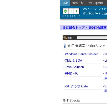
TOP
連載一覧
＠IT Special
＠IT総合トップ
>
旧＠IT会議室
＠IT 会議室 Indexリンク
Windows Server Insider
I
XML & SOA
L
Java Solution
S
RFID＋IC
＠ITクラブ Cafe
＠IT Special