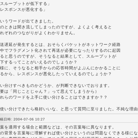
スループットが低下する」
レスポンスが悪化する」
いうワードが出てきました。
のときは聞き流してしまったのですが、よくよく考えると
れぞれのつながりがよくわかりません。
送遅延が発生するとは、おそらくパケットがネットワーク経路
中でフラグメント化されて再送が必要になったりするのに起因
ると思うのですが、そうなると結果として、スループットが
下するってことがいえるのでしょうか？
様に、そうなると相手からの応答時間がよぶんにかかることに
るから、レスポンスが悪化したっていえるのでしょうか？
い分けすべきものかどうか、が判断できないでおります。
要は「同じことじゃん？」って思えてしまうから）
れらのワードを上手に使い分けることはできますか？？
使い分けできたら格好いいな、と思って質問に至りました。不純な理由
稿日時: 2004-07-06 10:27
葉を適用する場合と範囲などは、その言葉毎に異なります。
の背景を言葉毎に理解すれば使い分けというのは問題なくできる様にな