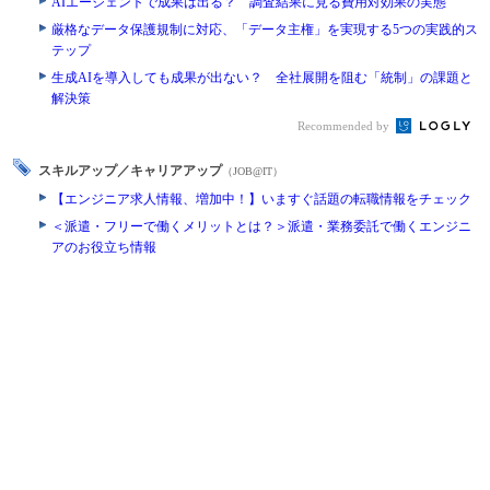
AIエージェントで成果は出る？ 調査結果に見る費用対効果の実態
厳格なデータ保護規制に対応、「データ主権」を実現する5つの実践的ス
テップ
生成AIを導入しても成果が出ない？ 全社展開を阻む「統制」の課題と
解決策
Recommended by
スキルアップ／キャリアアップ
（JOB@IT）
【エンジニア求人情報、増加中！】いますぐ話題の転職情報をチェック
＜派遣・フリーで働くメリットとは？＞派遣・業務委託で働くエンジニ
アのお役立ち情報