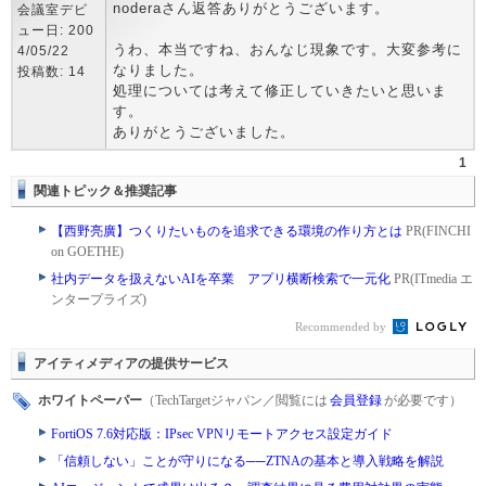
noderaさん返答ありがとうございます。
会議室デビ
ュー日: 200
うわ、本当ですね、おんなじ現象です。大変参考に
4/05/22
なりました。
投稿数: 14
処理については考えて修正していきたいと思いま
す。
ありがとうございました。
1
関連トピック＆推奨記事
【西野亮廣】つくりたいものを追求できる環境の作り方とは
PR(FINCHI
on GOETHE)
社内データを扱えないAIを卒業 アプリ横断検索で一元化
PR(ITmedia エ
ンタープライズ)
Recommended by
アイティメディアの提供サービス
ホワイトペーパー
（TechTargetジャパン／閲覧には
会員登録
が必要です）
FortiOS 7.6対応版：IPsec VPNリモートアクセス設定ガイド
「信頼しない」ことが守りになる──ZTNAの基本と導入戦略を解説