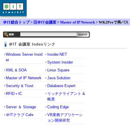
＠IT総合トップ
>
旧＠IT会議室
>
Master of IP Network
> WK2Proで再パス
ワードの設定を要求してきます。
＠IT 会議室 Indexリンク
Windows Server Insid
Insider.NET
er
System Insider
XML & SOA
Linux Square
Master of IP Network
Java Solution
Security & Trust
Database Expert
RFID＋IC
リッチクライアント &
帳票
Server ＆ Storage
Coding Edge
＠ITクラブ Cafe
VB業務アプリケーシ
ョン開発研究