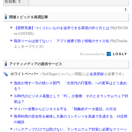
投稿数: 5
1
関連トピック＆推奨記事
【西野亮廣】つくりたいものを追求できる環境の作り方とは
PR(FINCHI
on GOETHE)
既存ツールは捨てない！ アプリ連携で防ぐ情報のサイロ化
PR(ITmedia
エンタープライズ)
Recommended by
アイティメディアの提供サービス
ホワイトペーパー
（TechTargetジャパン／閲覧には
会員登録
が必要です）
負担が増す一方の情シス部門 「次世代のIT運用」への変革はどう進め
る？
AI時代のビジネス基盤として「PC」が復権 そのときランサムウェア対
策は？
サイバー攻撃からビジネスを守る、「戦略的データ復旧」の方法
商用利用の安全性を確保し大量のコンテンツを高速で生成する、AI活用
の秘訣
バックアップだけでは防げない、ランサムウェア対策に必要なクリーン