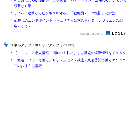
AI自身による破壊的操作の事例も AIエージェント活用のリスクといま
必要な対策
サイバー攻撃からビジネスを守る、「戦略的データ復旧」の方法
AI時代のエンドポイントセキュリティに求められる「レジリエンス戦
略」とは？
Recommended by
スキルアップ／キャリアアップ
（JOB@IT）
【エンジニア求人情報、増加中！】いますぐ話題の転職情報をチェック
＜派遣・フリーで働くメリットとは？＞派遣・業務委託で働くエンジニ
アのお役立ち情報