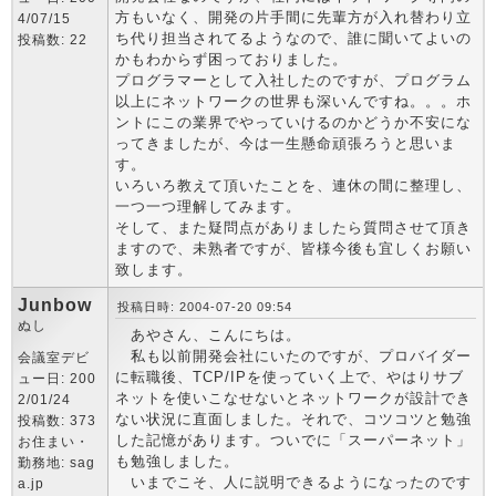
方もいなく、開発の片手間に先輩方が入れ替わり立
4/07/15
ち代り担当されてるようなので、誰に聞いてよいの
投稿数: 22
かもわからず困っておりました。
プログラマーとして入社したのですが、プログラム
以上にネットワークの世界も深いんですね。。。ホ
ントにこの業界でやっていけるのかどうか不安にな
ってきましたが、今は一生懸命頑張ろうと思いま
す。
いろいろ教えて頂いたことを、連休の間に整理し、
一つ一つ理解してみます。
そして、また疑問点がありましたら質問させて頂き
ますので、未熟者ですが、皆様今後も宜しくお願い
致します。
Junbow
投稿日時: 2004-07-20 09:54
ぬし
あやさん、こんにちは。
私も以前開発会社にいたのですが、プロバイダー
会議室デビ
に転職後、TCP/IPを使っていく上で、やはりサブ
ュー日: 200
ネットを使いこなせないとネットワークが設計でき
2/01/24
ない状況に直面しました。それで、コツコツと勉強
投稿数: 373
した記憶があります。ついでに「スーパーネット」
お住まい・
も勉強しました。
勤務地: sag
いまでこそ、人に説明できるようになったのです
a.jp