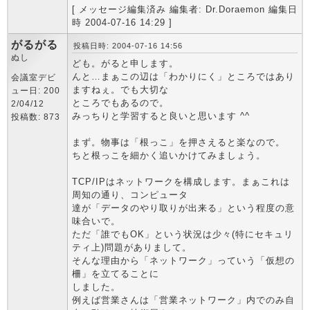
[ メッセージ編集済み 編集者: Dr.Doraemon 編集日
時 2004-07-16 14:29 ]
がるがる
投稿日時: 2004-07-16 14:56
ぬし
ども。がると申します。
んと…まぁこの辺は「わかりにく」ところではあり
会議室デビ
ますねぇ。でも大切な
ュー日: 200
ところでもあるので。
2/04/12
みっちりと学習すると良いと思います ^^
投稿数: 873
まず。物事は「根っこ」を押さえると楽なので。
ちと根っこを細かく追いかけてみましょう。
TCP/IPはネットワークを構成します。まぁこれは
周知の通り、コンピュータ
達が「データのやり取りが出来る」という程度の意
味合いで。
ただ「誰でもOK」という状況は少々(特にセキュリ
ティ上)問題がありまして。
そんな理由から「ネットワーク」っていう「仮想の
柵」を立てることに
しました。
例えば営業さんは「営業ネットワーク」内でのみ自