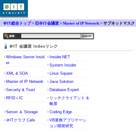
＠IT総合トップ
>
旧＠IT会議室
>
Master of IP Network
> サブネットマスク
について。
＠IT 会議室 Indexリンク
Windows Server Insid
Insider.NET
er
System Insider
XML & SOA
Linux Square
Master of IP Network
Java Solution
Security & Trust
Database Expert
RFID＋IC
リッチクライアント &
帳票
Server ＆ Storage
Coding Edge
＠ITクラブ Cafe
VB業務アプリケーシ
ョン開発研究