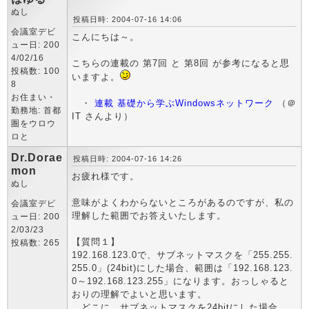
ぬし
投稿日時: 2004-07-16 14:06
会議室デビ
こんにちは～。
ュー日: 200
4/02/16
こちらの連載の 第7回 と 第8回 が参考になると思
投稿数: 100
いますよ。
8
お住まい・
・
連載 基礎から学ぶWindowsネットワーク
（＠
勤務地: 首都
IT さんより）
圏をウロウ
ロと
Dr.Dorae
投稿日時: 2004-07-16 14:26
mon
お疲れ様です。
ぬし
意味がよくわからないところがあるのですが、私の
会議室デビ
理解した範囲でお答えいたします。
ュー日: 200
2/03/23
【質問１】
投稿数: 265
192.168.123.0で、サブネットマスクを「255.255.
255.0」(24bit)にした場合、範囲は「192.168.123.
0～192.168.123.255」になります。おっしゃると
おりの理解でよいと思います。
どこに、サブネットマスクを24bitにした場合