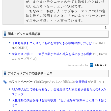
が、まだまだテクニックの全てを熟知したとはいえ
ないんだろうなー、という状況です。
ちなみに、私は、人にサブネットマスクの値の意
味を最初に説明するとき、「そのネットワークのサ
イズを示す値」・・と言っています。
1
関連トピック＆推奨記事
【西野亮廣】つくりたいものを追求できる環境の作り方とは
PR(FINCHI
on GOETHE)
大阪ガスに学ぶ！ 大手企業が生成AI導入を成功させる理由
PR(ITmedia
エンタープライズ)
Recommended by
アイティメディアの提供サービス
ホワイトペーパー
（TechTargetジャパン／閲覧には
会員登録
が必要です）
AIの導入だけで終わらせない、全社規模でAIを定着させるための4つの
ステップ
入札活動の成否を分ける情報収集 “狙い目案件”を効率よく見つけるに
は？