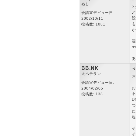
ぬし
>
ど
会議室デビュー日:
設
2002/10/11
も
投稿数: 1081
か
端
n
あ
BB.NK
投
大ベテラン
お
会議室デビュー日:
お
2004/02/05
不
投稿数: 138
D
つ
た
起
そ
そ