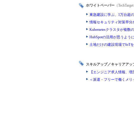
ホワイトペーパー
（TechTa
東急建設に学ぶ、1万台超
情報セキュリティ対策早分
Kubernetesクラスタ
HubSpotの活用が思う
土地だけの建設現場でIoT
スキルアップ／キャリアアッ
【エンジニア求人情報、増
＜派遣・フリーで働くメリ