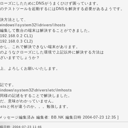
ローズにしたためにDNSがうまくひけず困っています。
のテストツールを起動するにはDNSを解決する必要があるようです。
決方法として、
windows\\system32\\drivers\\hosts
編集して数台の端末は解決することができました。
192.168.0.2 CL1)
192.168.0.3 CL2)
かし、これで解決できない端末があります。
のようなクローズにした環境で上記以外に解決する方法は
ざいますでしょうか？
上、よろしくお願いいたします。
記です。
windows\system32\drivers\etc\lmhosts
同様の記述をすることで解決しました。
だ、意味がわかっていません。
ostsと何が違うのか。。。勉強します。
 メッセージ編集済み 編集者: BB.NK 編集日時 2004-07-23 12:35 ]
稿日時: 2004-07-23 11:46