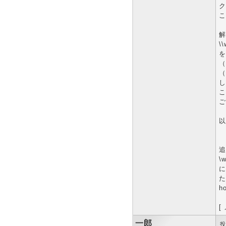
ク
こ
解
\\
を
（
（
し
こ
ご
以
追
\
に
た
h
[
一郎
投