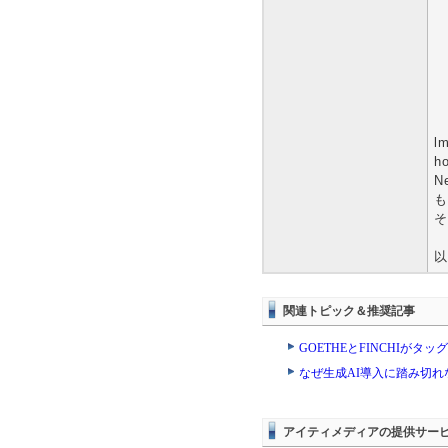
l
h
N
も
そ
以
関連トピック＆推奨記事
GOETHEとFINCHIが
なぜ生成AI導入に踏み切
アイティメディアの提供サー