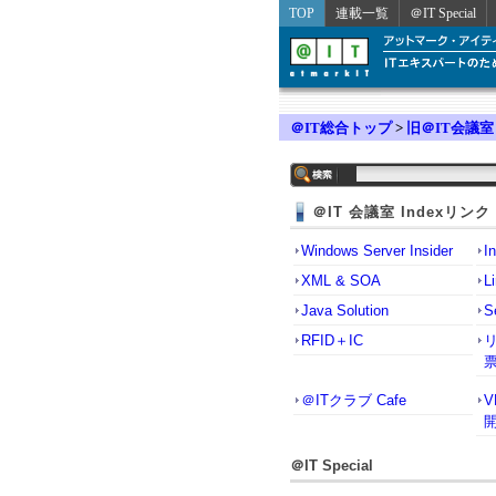
TOP
連載一覧
＠IT Special
＠IT総合トップ
>
旧＠IT会議室
＠IT 会議室 Indexリンク
Windows Server Insider
I
XML & SOA
L
Java Solution
S
RFID＋IC
＠ITクラブ Cafe
＠IT Special