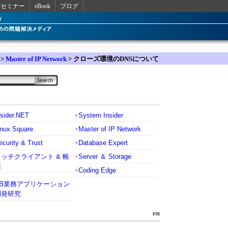
セミナー
eBook
ブログ
>
Master of IP Network
> クローズ環境のDNSについて
nsider.NET
System Insider
inux Square
Master of IP Network
ecurity & Trust
Database Expert
リッチクライアント & 帳
Server ＆ Storage
票
Coding Edge
VB業務アプリケーション
開発研究
PR