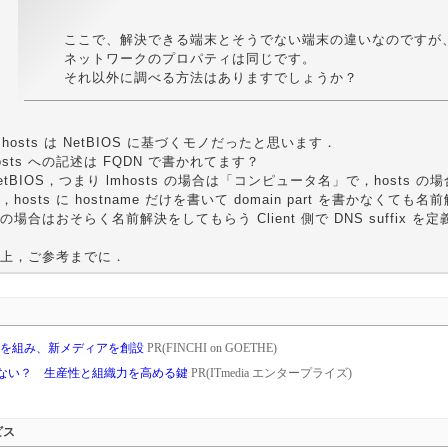
ここで、解決できる端末とそうでない端末の違いなのですが
ネットワークのプロパティは同じです。
それ以外に調べる方法はありますでしょうか？
mhosts は NetBIOS に基づくモノだったと思います．
osts への記述は FQDN で書かれてます？
etBIOS，つまり lmhosts の場合は「コンピュータ名」で，hosts の
，hosts に hostname だけを書いて domain part を書かなく
の場合はおそらく名前解決をしてもらう Client 側で DNS suffix
上，ご参考までに．
タッグを組み、新メディアを創設
PR(FINCHI on GOETHE)
れない？ 生産性と組織力を高める鍵
PR(ITmedia エンタープライズ)
ビス