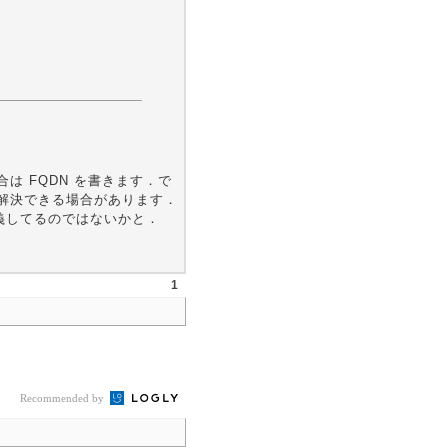
、
場合は FQDN を書きます．で
ても名前解決できる場合があります．
 を定義してるのではないかと．
1
Recommended by