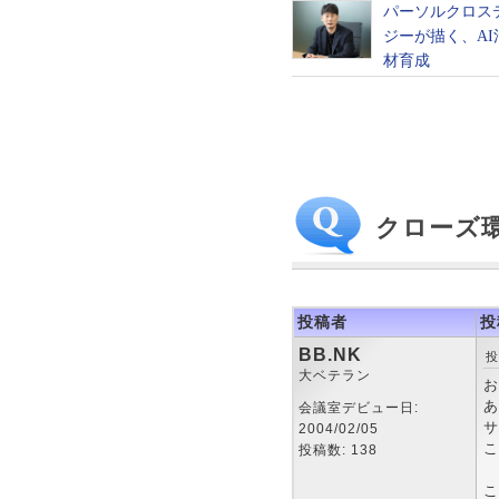
クローズ
投稿者
投
BB.NK
投
大ベテラン
お
あ
会議室デビュー日:
サ
2004/02/05
こ
投稿数: 138
こ