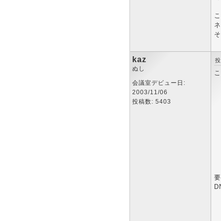
こ
ネ
そ
kaz
投
ぬし
こ
会議室デビュー日:
2003/11/06
投稿数: 5403
要
D