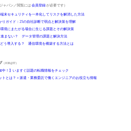
rgetジャパン／閲覧には
会員登録
が必要です）
の端末セキュリティを一本化してリスクを解消した方法
かりガイド：25の自社診断で弱点と解決策を理解
が複数の環境にまたがる場合に生じる課題とその解決策
ように進まない？ データ管理の課題と解決方法
をどう導入する？ 通信環境を構築する方法とは
プ
（JOB@IT）
加中！】いますぐ話題の転職情報をチェック
ットとは？＞派遣・業務委託で働くエンジニアのお役立ち情報