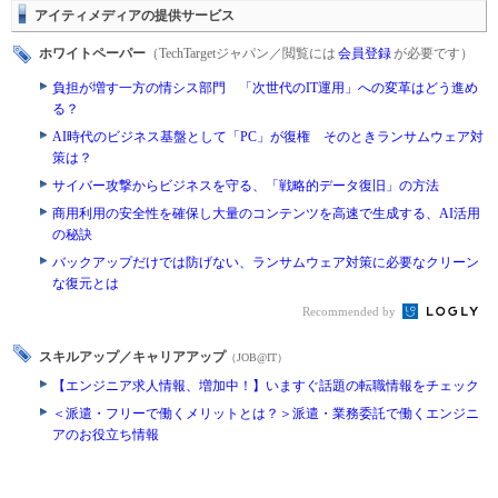
アイティメディアの提供サービス
ホワイトペーパー
（TechTargetジャパン／閲覧には
会員登録
が必要です）
負担が増す一方の情シス部門 「次世代のIT運用」への変革はどう進め
る？
AI時代のビジネス基盤として「PC」が復権 そのときランサムウェア対
策は？
サイバー攻撃からビジネスを守る、「戦略的データ復旧」の方法
商用利用の安全性を確保し大量のコンテンツを高速で生成する、AI活用
の秘訣
バックアップだけでは防げない、ランサムウェア対策に必要なクリーン
な復元とは
Recommended by
スキルアップ／キャリアアップ
（JOB@IT）
【エンジニア求人情報、増加中！】いますぐ話題の転職情報をチェック
＜派遣・フリーで働くメリットとは？＞派遣・業務委託で働くエンジニ
アのお役立ち情報