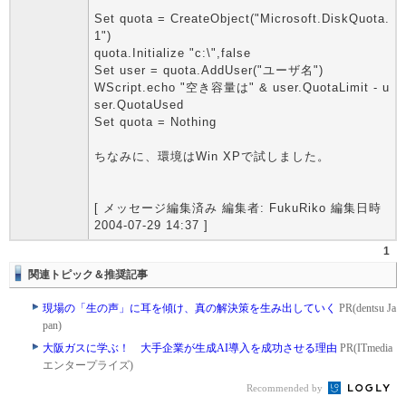
Set quota = CreateObject("Microsoft.DiskQuota.
1")
quota.Initialize "c:\",false
Set user = quota.AddUser("ユーザ名")
WScript.echo "空き容量は" & user.QuotaLimit - u
ser.QuotaUsed
Set quota = Nothing
ちなみに、環境はWin XPで試しました。
[ メッセージ編集済み 編集者: FukuRiko 編集日時
2004-07-29 14:37 ]
1
関連トピック＆推奨記事
現場の「生の声」に耳を傾け、真の解決策を生み出していく
PR(dentsu Ja
pan)
大阪ガスに学ぶ！ 大手企業が生成AI導入を成功させる理由
PR(ITmedia
エンタープライズ)
Recommended by