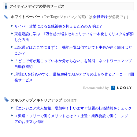
アイティメディアの提供サービス
ホワイトペーパー
（TechTargetジャパン／閲覧には
会員登録
が必要です）
サイバー攻撃による金銭被害を抑えるためのカギは？
東急建設に学ぶ、1万台超の端末セキュリティを一本化してリスクを解消
した方法
EDR選定はここでつまずく 機能一覧は似ていても中身が違う部分はど
こか？
「どこで何が起こっているか分からない」を解消 ネットワークマップ
自動作成術
現場DXを始めやすく、最短30秒でAIがアプリの土台を作るノーコード開
発サービス
Recommended by
スキルアップ／キャリアアップ
（JOB@IT）
【エンジニア求人情報、増加中！】いますぐ話題の転職情報をチェック
＜派遣・フリーで働くメリットとは？＞派遣・業務委託で働くエンジニ
アのお役立ち情報