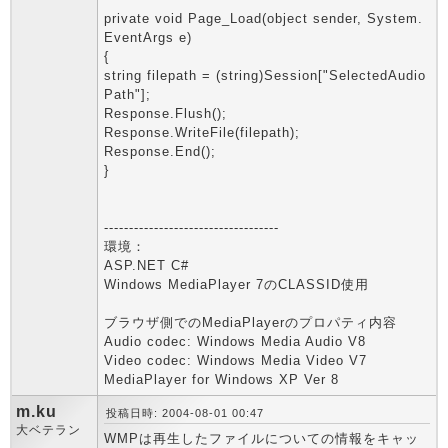
private void Page_Load(object sender, System.
EventArgs e)
{
string filepath = (string)Session["SelectedAudio
Path"];
Response.Flush();
Response.WriteFile(filepath);
Response.End();
}
-----------------------------------
環境：
ASP.NET C#
Windows MediaPlayer 7のCLASSID使用
ブラウザ側でのMediaPlayerのプロパティ内容
Audio codec: Windows Media Audio V8
Video codec: Windows Media Video V7
MediaPlayer for Windows XP Ver 8
m.ku
投稿日時: 2004-08-01 00:47
大ベテラン
WMPは再生したファイルについての情報をキャッ