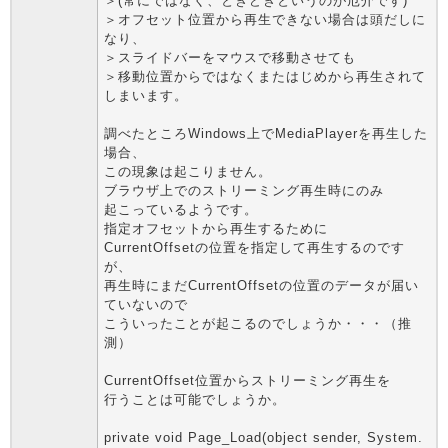
＞(常にではなく、ときどきというのが厄介です)
＞オフセット位置から再生できない場合は頭だしに
なり、
＞スライドバーをマウスで移動させても
＞移動位置からではなくまたはじめから再生されて
しまいます。
調べたところWindows上でMediaPlayerを再生した
場合、
この現象は起こりません。
ブラウザ上でのストリーミング再生時にのみ
起こっているようです。
指定オフセットから再生するために
CurrentOffsetの位置を指定して再生するのです
が、
再生時にまだCurrentOffsetの位置のデータが届い
ていないので
こういったことが起こるのでしょうか・・・（推
測）
CurrentOffset位置からストリーミング再生を
行うことは可能でしょうか。
private void Page_Load(object sender, System.