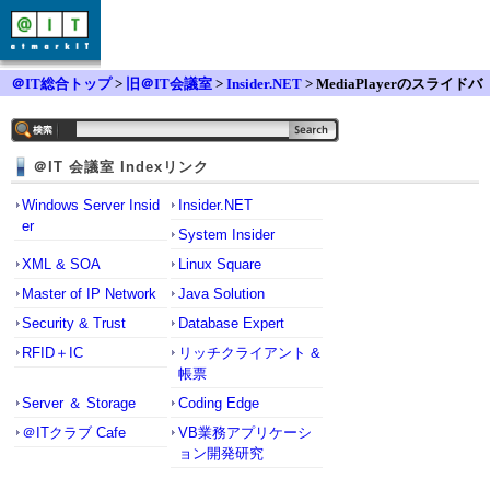
＠IT総合トップ
>
旧＠IT会議室
>
Insider.NET
> MediaPlayerのスライドバ
ーを動かしてもはじめの位置に戻る
＠IT 会議室 Indexリンク
Windows Server Insid
Insider.NET
er
System Insider
XML & SOA
Linux Square
Master of IP Network
Java Solution
Security & Trust
Database Expert
RFID＋IC
リッチクライアント &
帳票
Server ＆ Storage
Coding Edge
＠ITクラブ Cafe
VB業務アプリケーシ
ョン開発研究