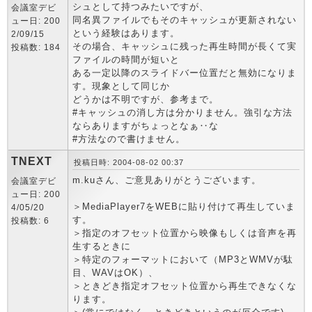
シュとして持つみたいですが、
会議室デビ
同名異ファイルでもそのキャッシュが更新されない
ュー日: 200
という経験はあります。
2/09/15
その場合、キャッシュに残った再生時間が長くて実
投稿数: 184
ファイルの時間が短いと
ある一定以降のスライドバー位置だと無効になりま
す。現象として同じか
どうかは不明ですが、参考まで。
#キャッシュの消し方は分かりません。強引な方法
ならありますがちょっとなぁ‥な
#方法なので書けません。
TNEXT
投稿日時: 2004-08-02 00:37
m.kuさん、ご意見ありがとうございます。
会議室デビ
ュー日: 200
＞MediaPlayer7をWEBに貼り付けて再生していま
4/05/20
す。
投稿数: 6
＞指定のオフセット位置から映像もしくは音声を再
生するときに
＞特定のフォーマットにおいて（MP3とWMVが駄
目、WAVはOK）、
＞ときどき指定オフセット位置から再生できなくな
ります。