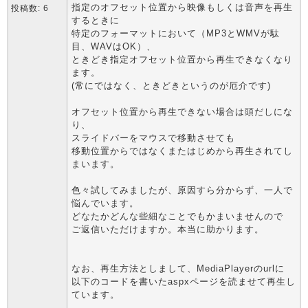
指定のオフセット位置から映像もしくは音声を再生
投稿数: 6
するときに
特定のフォーマットにおいて（MP3とWMVが駄
目、WAVはOK）、
ときどき指定オフセット位置から再生できなくなり
ます。
(常にではなく、ときどきというのが厄介です)
オフセット位置から再生できない場合は頭だしにな
り、
スライドバーをマウスで移動させても
移動位置からではなくまたはじめから再生されてし
まいます。
色々試してみましたが、原因すら分からず、一人で
悩んでいます。
どなたかどんな些細なことでもかまいませんので
ご返信いただけますか。本当に助かります。
なお、再生方法としまして、MediaPlayerのurlに
以下のコードを書いたaspxページを読ませて再生し
ています。