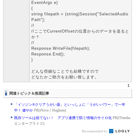
EventArgs e)
{
string filepath = (string)Session["SelectedAudio
Path"];
//
//ここでCurrentOffsetの位置からのデータを送ると
か？
//
Response.WriteFile(filepath);
Response.End();
}
どんな些細なことでも結構ですので
どなたかご助力をお願い致します。
1
関連トピック＆推奨記事
「イソジン®クリアうがい薬」といっしょに「うがいパワー」で一年
中！ 健やか
PR(iNova｜Hugkum)
既存ツールは捨てない！ アプリ連携で防ぐ情報のサイロ化
PR(ITmedia
エンタープライズ)
Recommended by