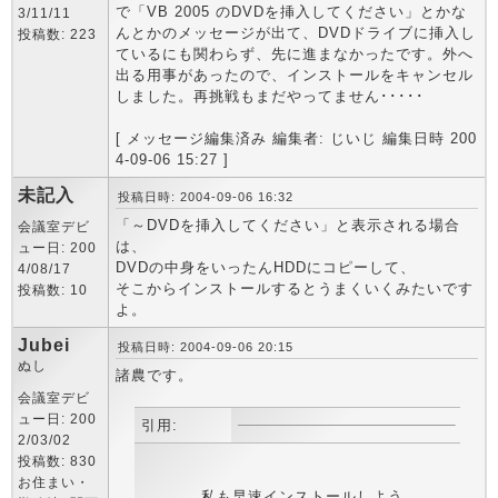
で「VB 2005 のDVDを挿入してください」とかな
3/11/11
んとかのメッセージが出て、DVDドライブに挿入し
投稿数: 223
ているにも関わらず、先に進まなかったです。外へ
出る用事があったので、インストールをキャンセル
しました。再挑戦もまだやってません･････
[ メッセージ編集済み 編集者: じいじ 編集日時 200
4-09-06 15:27 ]
未記入
投稿日時: 2004-09-06 16:32
「～DVDを挿入してください」と表示される場合
会議室デビ
は、
ュー日: 200
DVDの中身をいったんHDDにコピーして、
4/08/17
そこからインストールするとうまくいくみたいです
投稿数: 10
よ。
Jubei
投稿日時: 2004-09-06 20:15
ぬし
諸農です。
会議室デビ
ュー日: 200
引用:
2/03/02
投稿数: 830
お住まい・
私も早速インストールしよう