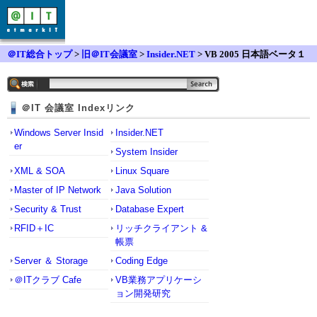
＠IT総合トップ
>
旧＠IT会議室
>
Insider.NET
> VB 2005 日本語ベータ１
インストールした人いますか？
＠IT 会議室 Indexリンク
Windows Server Insid
Insider.NET
er
System Insider
XML & SOA
Linux Square
Master of IP Network
Java Solution
Security & Trust
Database Expert
RFID＋IC
リッチクライアント &
帳票
Server ＆ Storage
Coding Edge
＠ITクラブ Cafe
VB業務アプリケーシ
ョン開発研究