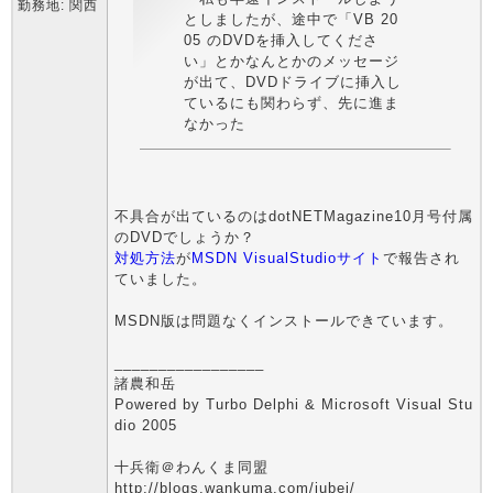
勤務地: 関西
としましたが、途中で「VB 20
05 のDVDを挿入してくださ
い」とかなんとかのメッセージ
が出て、DVDドライブに挿入し
ているにも関わらず、先に進ま
なかった
不具合が出ているのはdotNETMagazine10月号付属
のDVDでしょうか？
対処方法
が
MSDN VisualStudioサイト
で報告され
ていました。
MSDN版は問題なくインストールできています。
_________________
諸農和岳
Powered by Turbo Delphi & Microsoft Visual Stu
dio 2005
十兵衛＠わんくま同盟
http://blogs.wankuma.com/jubei/