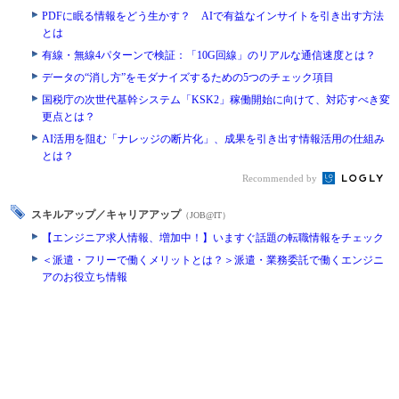
PDFに眠る情報をどう生かす？ AIで有益なインサイトを引き出す方法
とは
有線・無線4パターンで検証：「10G回線」のリアルな通信速度とは？
データの“消し方”をモダナイズするための5つのチェック項目
国税庁の次世代基幹システム「KSK2」稼働開始に向けて、対応すべき変
更点とは？
AI活用を阻む「ナレッジの断片化」、成果を引き出す情報活用の仕組み
とは？
Recommended by
スキルアップ／キャリアアップ
（JOB@IT）
【エンジニア求人情報、増加中！】いますぐ話題の転職情報をチェック
＜派遣・フリーで働くメリットとは？＞派遣・業務委託で働くエンジニ
アのお役立ち情報