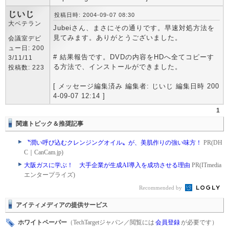
じいじ
投稿日時: 2004-09-07 08:30
大ベテラン
Jubeiさん、まさにその通りです。早速対処方法を
見てみます。ありがとうございました。
会議室デビ
ュー日: 200
# 結果報告です。DVDの内容をHDへ全てコピーす
3/11/11
る方法で、インストールができました。
投稿数: 223
[ メッセージ編集済み 編集者: じいじ 編集日時 200
4-09-07 12:14 ]
1
関連トピック＆推奨記事
〝潤い呼び込むクレンジングオイル〟が、美肌作りの強い味方！
PR(DH
C｜CanCam.jp)
大阪ガスに学ぶ！ 大手企業が生成AI導入を成功させる理由
PR(ITmedia
エンタープライズ)
Recommended by
アイティメディアの提供サービス
ホワイトペーパー
（TechTargetジャパン／閲覧には
会員登録
が必要です）