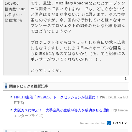
です。最近、MozillaやApacheなどなどオープンソ
1/09/06
ース開発って多いですよね。でも、どちらかという
投稿数: 586
と国産はまだまだ少ないように思えます。それで提
お住まい・
案なのですが、今、国内で行われている様々なオー
勤務地: 港
プンソースプロジェクトの紹介みたいな記事を組ん
ではどうでしょうか？
プロジェクト側からはちょっとした宣伝や求人広告
にもなりますし、なにより日本のオープンな開発に
も促進剤になるのではないかと（あ、でも記事にス
ポンサーがついてくれないかも･･･）。
どうでしょうか。
1
関連トピック＆推奨記事
FINCHI主催「IVS2026」トークセッションが話題に！
PR(FINCHI on GO
ETHE)
大阪ガスに学ぶ！ 大手企業が生成AI導入を成功させる理由
PR(ITmedia
エンタープライズ)
Recommended by