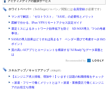
アイティメディアの提供サービス
ホワイトペーパー
（TechTargetジャパン／閲覧には
会員登録
が必要です）
マンガで解説：「ゼロトラスト」「SASE」の必要性とメリット
図解で分かる、IPsec VPNリモートアクセス設定ガイド
選定ミスによるネットワーク効率低下を防ぐ SD-WAN導入「5つの考慮
事項」
SASEの導入効果はどうすれば高まる？ ベンダー選びで考慮すべき10の
ポイント
質の高いAIアプリとエージェントを構築する“AI Ready”なデータ基盤と
は
Recommended by
スキルアップ／キャリアアップ
（JOB@IT）
【エンジニア求人情報、増加中！】いますぐ話題の転職情報をチェック
＜派遣・フリーで働くメリットとは？＞派遣・業務委託で働くエンジニ
アのお役立ち情報