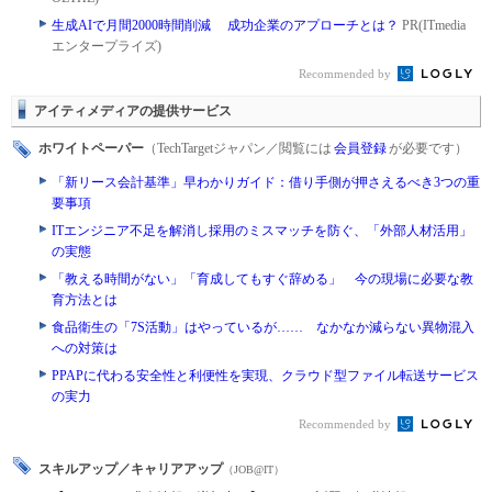
生成AIで月間2000時間削減 成功企業のアプローチとは？
PR(ITmedia
エンタープライズ)
Recommended by
アイティメディアの提供サービス
ホワイトペーパー
（TechTargetジャパン／閲覧には
会員登録
が必要です）
「新リース会計基準」早わかりガイド：借り手側が押さえるべき3つの重
要事項
ITエンジニア不足を解消し採用のミスマッチを防ぐ、「外部人材活用」
の実態
「教える時間がない」「育成してもすぐ辞める」 今の現場に必要な教
育方法とは
食品衛生の「7S活動」はやっているが…… なかなか減らない異物混入
への対策は
PPAPに代わる安全性と利便性を実現、クラウド型ファイル転送サービス
の実力
Recommended by
スキルアップ／キャリアアップ
（JOB@IT）