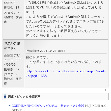
（VB6.0SP5で作成したActiveXDLLはレジストリ
4/09/09
登録してVB.NETの参照設定より設定しておりま
投稿数: 37
す。）
お住まい・
このような環境でWebよりActiveXDLLをコールし
勤務地: 横浜
てActiveXDLLのデバック(VBにてステップ実行)を
市
したいのですが、うまくできません。
デバックする方法をご教授願えないでしょうか？
宜しくお願い致します。
ちびぐま
常連さん
投稿日時: 2004-10-25 18:58
会議室デビ
自己レスです。
ュー日: 200
こんな風にするとできるみたいなので試してみま
4/09/09
す。
投稿数: 37
http://support.microsoft.com/default.aspx?scid=
お住まい・
kb;ja;811658
勤務地: 横浜
市
1
関連トピック＆推奨記事
GOETHEとFINCHIがタッグを組み、新メディアを創設
PR(FINCHI on G
OETHE)