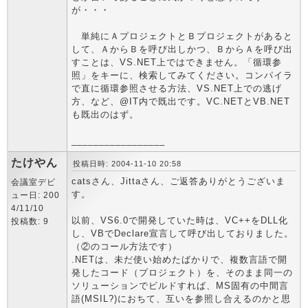
が・・・
単純にＡプロジェクトとＢプロジェクトがあると
して、ＡからＢを呼び出しかつ、ＢからＡを呼び出
すことは、VS.NET上ではできません。「循環参
照」をキーに、検索してみてください。コンパイラ
で直に循環参照させる方法、VS.NET上での逃げ
方、など、@IT内で既出です。VC.NETとVB.NET
も既出のはず。
_________________
たけやん
投稿日時: 2004-11-10 20:58
catsさん、Jittaさん、ご返答ありがとうございま
会議室デビ
す。
ュー日: 200
4/11/10
以前、VS6.0で開発していた時は、VC++をDLL化
投稿数: 9
し、VBでDeclare宣言して呼び出しておりました。
（②のコール方法です）
.NETは、未だ使い始めたばかりで、複数言語で開
発したコード（プロジェクト）を、そのまま同一の
ソリューションでビルドすれば、MS固有の中間言
語(MSIL?)におちて、互いを参照し合えるのかと思