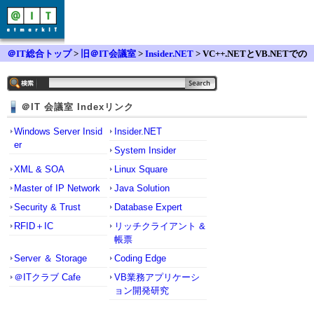
＠IT総合トップ
>
旧＠IT会議室
>
Insider.NET
> VC++.NETとVB.NETでの
統合開発の手法は？
＠IT 会議室 Indexリンク
Windows Server Insid
Insider.NET
er
System Insider
XML & SOA
Linux Square
Master of IP Network
Java Solution
Security & Trust
Database Expert
RFID＋IC
リッチクライアント &
帳票
Server ＆ Storage
Coding Edge
＠ITクラブ Cafe
VB業務アプリケーシ
ョン開発研究