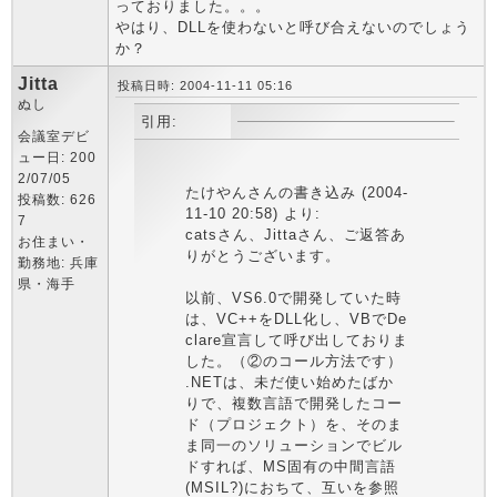
っておりました。。。
やはり、DLLを使わないと呼び合えないのでしょう
か？
Jitta
投稿日時: 2004-11-11 05:16
ぬし
引用:
会議室デビ
ュー日: 200
2/07/05
たけやんさんの書き込み (2004-
投稿数: 626
11-10 20:58) より:
7
catsさん、Jittaさん、ご返答あ
お住まい・
りがとうございます。
勤務地: 兵庫
県・海手
以前、VS6.0で開発していた時
は、VC++をDLL化し、VBでDe
clare宣言して呼び出しておりま
した。（②のコール方法です）
.NETは、未だ使い始めたばか
りで、複数言語で開発したコー
ド（プロジェクト）を、そのま
ま同一のソリューションでビル
ドすれば、MS固有の中間言語
(MSIL?)におちて、互いを参照