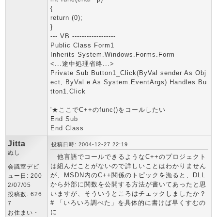
{
return (0);
}
--- VB ------------------
Public Class Form1
Inherits System.Windows.Forms.Form
<...途中処理省略...>
Private Sub Button1_Click(ByVal sender As Obj
ect, ByVal e As System.EventArgs) Handles Bu
tton1.Click
'★ここでC++のfunc()をコールしたい
End Sub
End Class
Jitta
投稿日時: 2004-12-27 22:19
ぬし
他言語でコールできるようなC++のプロジェクト
は組んだことがないので詳しいことはわかりません
会議室デビ
が、MSDN内のC++関係のトピックを漁ると、DLL
ュー日: 200
から外部に関数を公開する方法が書いてあったと思
2/07/05
いますが、そういうところはチェックしましたか？
投稿数: 626
# 「いろいろ調べた」を具体的に書けば早くすむの
7
に
お住まい・