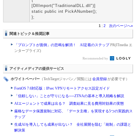
[DllImport("TraditionalDLL.dll")]
static public int PickANumber();
};
1
|
2
次のページへ»
関連トピック＆推奨記事
「プロンプトが面倒」の悲鳴を解消！ AI定着のステップ
PR(ITmedia エ
ンタープライズ)
Recommended by
アイティメディアの提供サービス
ホワイトペーパー
（TechTargetジャパン／閲覧には
会員登録
が必要です）
FortiOS 7.6対応版：IPsec VPNリモートアクセス設定ガイド
「信頼しない」ことが守りになる──ZTNAの基本と導入戦略を解説
AIエージェントで成果は出る？ 調査結果に見る費用対効果の実態
厳格なデータ保護規制に対応、「データ主権」を実現する5つの実践的ス
テップ
生成AIを導入しても成果が出ない？ 全社展開を阻む「統制」の課題と
解決策