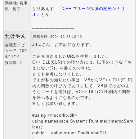
勤務地: 兵庫
とりあえず、
『C++ マネージ拡張の開発シナリ
県・海手
オ』
とか
_________________
たけやん
投稿日時: 2004-12-28 12:40
Jittaさん、お世話になります。
会議室デビ
ュー日: 200
ご紹介頂きましたURLを拝見しました。
4/11/10
C++ DLL(CLR)での呼び方には、以下のような「お
投稿数: 9
まじない(?)」を書くのですね。
とても参考になりました。
ですが私の知りたい事は、VBからVC++ DLL(CLR)
内の関数の呼び方でありまして、VB側ではどのよ
うなコードを書けば、VC++ DLL(CLR)側内の関数
を呼べるようになるのかです。
宜しくお願い致します。
#using <mscorlib.dll>
using namespace System::Runtime::InteropServ
ices;
public __value struct TraditionalDLL
{