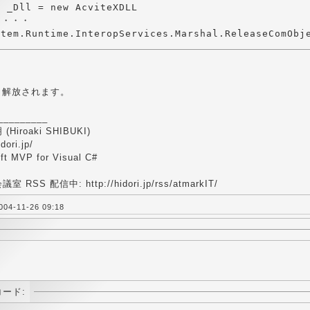
 _Dll = new AcviteXDLL 

・・・ 

、解放されます。
_________
(Hiroaki SHIBUKI)
idori.jp/
oft MVP for Visual C#
室 RSS 配信中: http://hidori.jp/rss/atmarkIT/
4-11-26 09:18
コード: