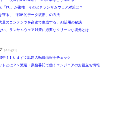
て「PC」が復権 そのときランサムウェア対策は？
を守る、「戦略的データ復旧」の方法
大量のコンテンツを高速で生成する、AI活用の秘訣
ない、ランサムウェア対策に必要なクリーンな復元とは
プ
（JOB@IT）
加中！】いますぐ話題の転職情報をチェック
ットとは？＞派遣・業務委託で働くエンジニアのお役立ち情報