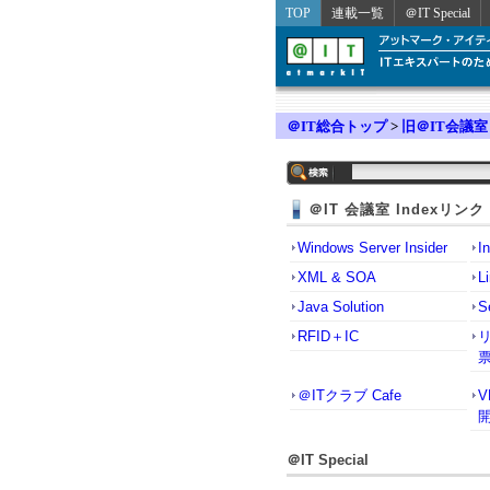
TOP
連載一覧
＠IT Special
＠IT総合トップ
>
旧＠IT会議室
＠IT 会議室 Indexリンク
Windows Server Insider
I
XML & SOA
L
Java Solution
S
RFID＋IC
＠ITクラブ Cafe
＠IT Special