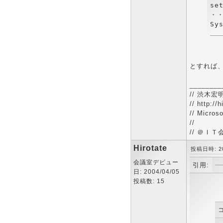
set
・・
とすれば
________
// 渋木宏明 
// http://h
// Micros
//
// ＠ＩＴ会議
Hirotate
投稿日時: 200
会議室デビュー
引用:
日: 2004/04/05
投稿数: 15