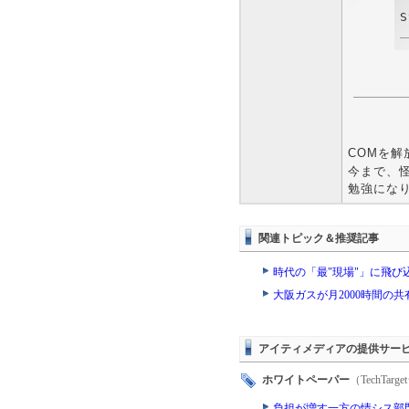
COMを
今まで、怪
勉強にな
関連トピック＆推奨記事
時代の「最"現場"」に飛
大阪ガスが月2000時間の
アイティメディアの提供サー
ホワイトペーパー
（TechTa
負担が増す一方の情シス部