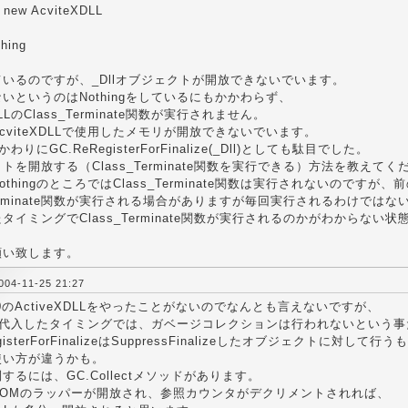
= new AcviteXDLL
・
thing
いるのですが、_Dllオブジェクトが開放できないでいます。
いというのはNothingをしているにもかかわらず、
XDLLのClass_Terminate関数が実行されません。
cviteXDLLで使用したメモリが開放できないでいます。
のかわりにGC.ReRegisterForFinalize(_Dll)としても駄目でした。
トを開放する（Class_Terminate関数を実行できる）方法を教えてく
othingのところではClass_Terminate関数は実行されないのです
_Terminate関数が実行される場合がありますが毎回実行されるわけでは
タイミングでClass_Terminate関数が実行されるのかがわからない状
願い致します。
4-11-25 21:27
.0のActiveXDLLをやったことがないのでなんとも言えないですが、
ngを代入したタイミングでは、ガベージコレクションは行われないという
egisterForFinalizeはSuppressFinalizeしたオブジェクトに対して
使い方が違うかも。
するには、GC.Collectメソッドがあります。
COMのラッパーが開放され、参照カウンタがデクリメントされれば、