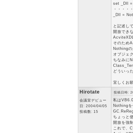
set _Dll 
・・・・
_Dll = No
と記述して
開放できな
Acvite
そのためA
Nothing
オブジェク
ちなみにN
Class
どういった
宜しくお
Hirotate
投稿日時: 200
私はVB6
会議室デビュー
Nothi
日: 2004/04/05
GC.ReR
投稿数: 15
ちょっと
開放を強制
これで、