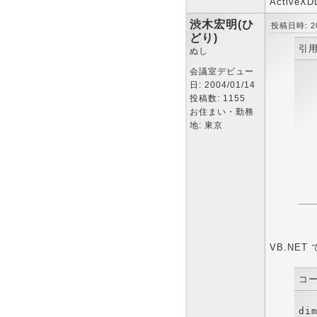
Activ
渋木宏明(ひ
投稿日時: 200
どり)
引用
ぬし
会議室デビュー
日: 2004/01/14
投稿数: 1155
お住まい・勤務
地: 東京
VB.NE
コー
dim