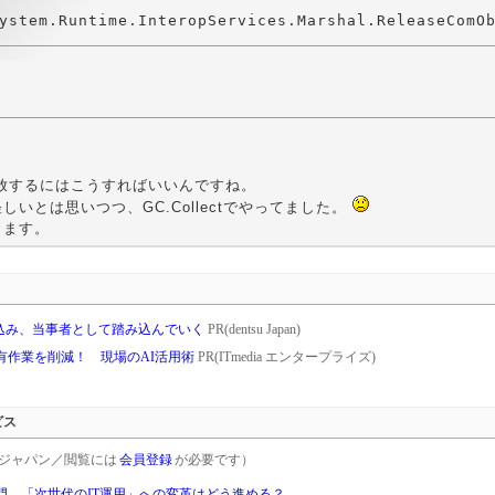
解放するにはこうすればいいんですね。
しいとは思いつつ、GC.Collectでやってました。
ります。
び込み、当事者として踏み込んでいく
PR(dentsu Japan)
共有作業を削減！ 現場のAI活用術
PR(ITmedia エンタープライズ)
ビス
rgetジャパン／閲覧には
会員登録
が必要です）
門 「次世代のIT運用」への変革はどう進める？