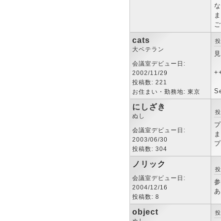
な
ま
ご
cats
投
大ベテラン
見
会議室デビュー日:
+
2002/11/29
投稿数: 221
S
お住まい・勤務地: 東京
にしざき
投
ぬし
プ
会議室デビュー日:
ま
2003/06/30
プ
投稿数: 304
ノリック
投
会議室デビュー日:
参
2004/12/16
あ
投稿数: 8
object
投