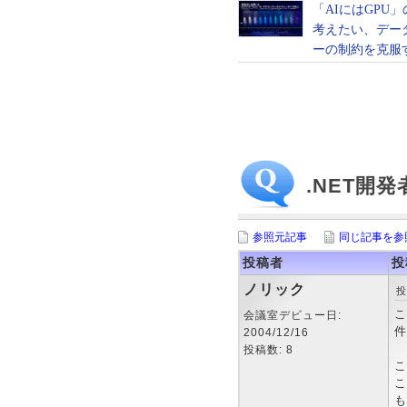
.NET開
参照元記事
同じ記事を参
投稿者
投
ノリック
投
こ
会議室デビュー日:
件
2004/12/16
投稿数: 8
こ
こ
も