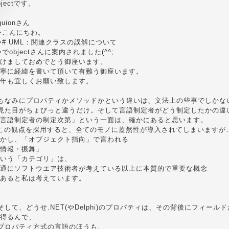
bjectです。
guionさん
>こんにちわ。
># UML：関連クラスの誤解について
>でobjectさんに案内されました(^^;
けましておめでとう御座います。
寧に経緯を書いて頂いて有難う御座います。
年も宜しくお願い致します。
ちなみにプロパティかメソッドかという違いは、文法上の些事でしかな
見た目がちょびっと違うだけ。そして言語制定者がどう制定したかの違
言語制定者の制定次第」という一面は、確かにあると思います。
この観点を採用すると、全てのモノに蓋然性が導入されてしまいますが
かし、「オブジェクト指向」で言われる
情報・振舞」
いう「カテゴリ」は、
通にソフトウエア技術者が考えている以上に本質的で重要な概念
あると私は考えています。
そして、どうせ.NET(やDelphi)のプロパティは、その背後にフィー
得るんで、
プロパティ方式の言語のほうも、