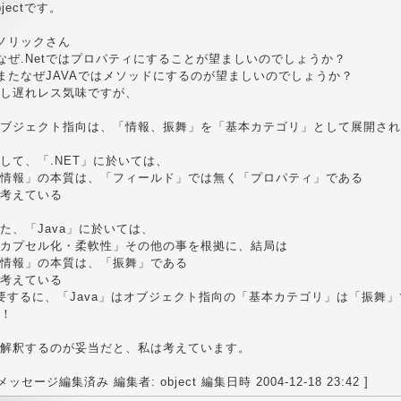
bjectです。
ノリックさん
なぜ.Netではプロパティにすることが望ましいのでしょうか？
またなぜJAVAではメソッドにするのが望ましいのでしょうか？
し遅れレス気味ですが、
ブジェクト指向は、「情報、振舞」を「基本カテゴリ」として展開され
して、「.NET」に於いては、
情報」の本質は、「フィールド」では無く「プロパティ」である
考えている
た、「Java」に於いては、
カプセル化・柔軟性」その他の事を根拠に、結局は
情報」の本質は、「振舞」である
考えている
要するに、「Java」はオブジェクト指向の「基本カテゴリ」は「振舞
！
解釈するのが妥当だと、私は考えています。
 メッセージ編集済み 編集者: object 編集日時 2004-12-18 23:42 ]