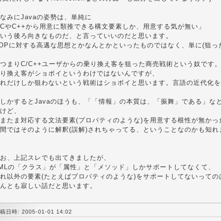
なみにJavaの姿勢は、単純に
CやC++から用意に類推できる構文要素しか、用意する気が無い」
いう後ろ向きなものだ、と言っていいのだと思います。
OPに対する高邁な思想とかなんとかといったものではなく、単に(狙っ
つまりC/C++ユーザからの乗り換え客を狙った商売戦術という奴です
り換え客がショボイというわけではないんですが、
れだけしか狙わないという戦術はショボイと思います。言語の近代化を
しかするとJavaのほうも、「「情報」の本質は、「振舞」である」な
けど、
またま対応する文法要素(プロパティのような)を用意する根性が無かっ
間ではそのように解釈(誤解)されちゃってる、ということなのかも知れ
お、上記スレでも出てきましたが、
MLの「クラス」が「属性」と「メソッド」しかサポートしてなくて、
れ以外の要素(たとえばプロパティのような)をサポートしてないっての
んとも寂しい話だと思います。
稿日時: 2005-01-01 14:02