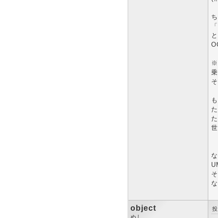
ち
「
と
O
※
乗
そ
も
た
た
世
な
U
そ
な
object
投
ぬし