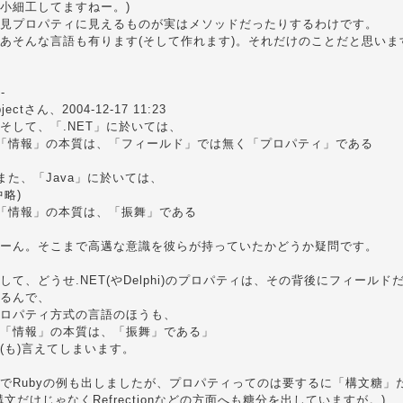
小細工してますねー。)
見プロパティに見えるものが実はメソッドだったりするわけです。
あそんな言語も有ります(そして作れます)。それだけのことだと思いま
--
bjectさん、2004-12-17 11:23
 そして、「.NET」に於いては、
「情報」の本質は、「フィールド」では無く「プロパティ」である
また、「Java」に於いては、
中略)
「情報」の本質は、「振舞」である
ーん。そこまで高邁な意識を彼らが持っていたかどうか疑問です。
して、どうせ.NET(やDelphi)のプロパティは、その背後にフィール
るんで、
ロパティ方式の言語のほうも、
「情報」の本質は、「振舞」である」
(も)言えてしまいます。
でRubyの例も出しましたが、プロパティってのは要するに「構文糖」
構文だけじゃなくRefrectionなどの方面へも糖分を出していますが。)