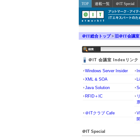
TOP
連載一覧
＠IT Special
＠IT総合トップ
>
旧＠IT会議室
＠IT 会議室 Indexリンク
Windows Server Insider
I
XML & SOA
L
Java Solution
S
RFID＋IC
＠ITクラブ Cafe
＠IT Special