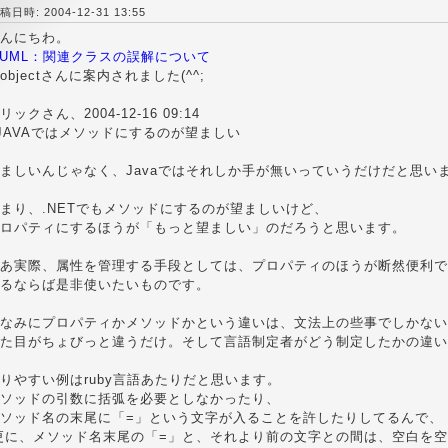
稿日時: 2004-12-31 13:55
んにちわ。
UML：関連クラスの誤解について
objectさんに案内されました(^^;
リックさん、2004-12-16 09:14
JAVAではメソッドにするのが望ましい
ましいんじゃなく、Javaではそれしか手が無いっていうだけだと思い
まり、.NETでもメソッドにするのが望ましいけど、
ロパティにするほうが「もっと望ましい」のだろうと思います。
あ実際、属性を管理する手段としては、プロパティのほうが断然便利で
るならば是非使いたいものです。
なみにプロパティかメソッドかという違いは、文法上の些事でしかない
た目がちょびっと違うだけ。そして言語制定者がどう制定したかの違い
りやすい例はruby言語あたりだと思います。
ソッドの引数に括弧を必要としなかったり、
ソッド名の末尾に「=」という文字が入ることを許したりしてるんで、
更に、メソッド名末尾の「=」と、それより前の文字との間は、空白を空