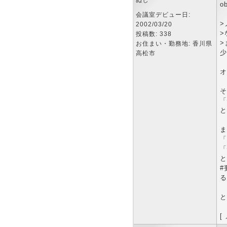
ぬし
o
会議室デビュー日:
>
2002/03/20
>
投稿数: 338
>
お住まい・勤務地: 香川県
少
高松市
オ
そ
「
と
ま
「
「
と
#
る
と
[