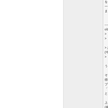
を
一
ま
--
o
>
>
>
(
>
う
そ
得
プ
「
と
上
(