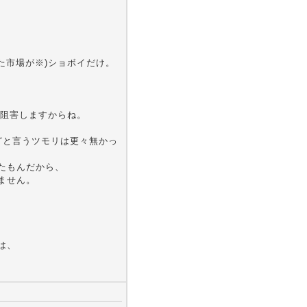
た市場が※)ショボイだけ。
。
阻害しますからね。
どと言うツモリは更々無かっ
たもんだから、
ません。
は、