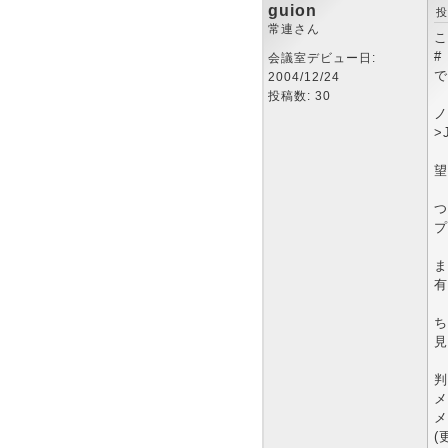
guion
投
常連さん
こ
#
会議室デビュー日:
で
2004/12/24
投稿数: 30
ノ
>
望
つ
プ
ま
有
ち
見
判
メ
メ
(