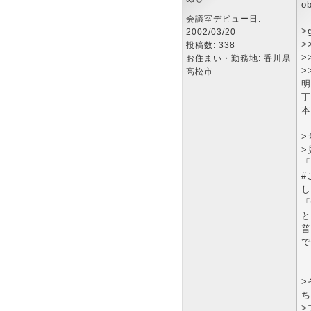
o
会議室デビュー日:
>
2002/03/20
>
投稿数: 338
>
お住まい・勤務地: 香川県
>
高松市
明
丁
本
>
>
「
#
し
「
と
普
で
>
ち
>