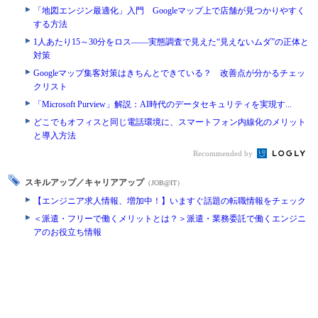
「地図エンジン最適化」入門 Googleマップ上で店舗が見つかりやすく
する方法
1人あたり15～30分をロス――実態調査で見えた“見えないムダ”の正体と
対策
Googleマップ集客対策はきちんとできている？ 改善点が分かるチェッ
クリスト
「Microsoft Purview」解説：AI時代のデータセキュリティを実現す...
どこでもオフィスと同じ電話環境に、スマートフォン内線化のメリット
と導入方法
Recommended by
スキルアップ／キャリアアップ
（JOB@IT）
【エンジニア求人情報、増加中！】いますぐ話題の転職情報をチェック
＜派遣・フリーで働くメリットとは？＞派遣・業務委託で働くエンジニ
アのお役立ち情報