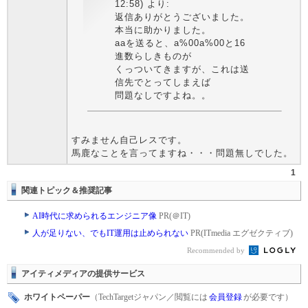
12:58) より:
返信ありがとうございました。
本当に助かりました。
aaを送ると、a%00a%00と16
進数らしきものが
くっついてきますが、これは送
信先でとってしまえば
問題なしですよね。。
すみません自己レスです。
馬鹿なことを言ってますね・・・問題無しでした。
1
関連トピック＆推奨記事
AI時代に求められるエンジニア像
PR(＠IT)
人が足りない、でもIT運用は止められない
PR(ITmedia エグゼクティブ)
Recommended by
アイティメディアの提供サービス
ホワイトペーパー
（TechTargetジャパン／閲覧には
会員登録
が必要です）