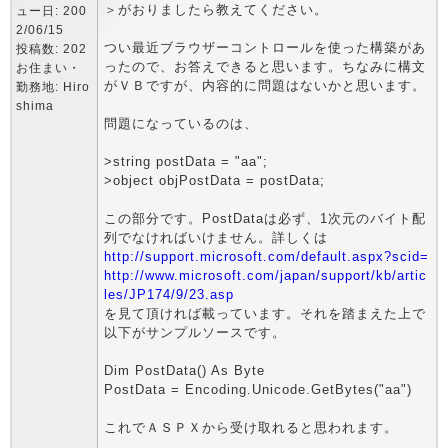
＞がおりましたら教えてください。
ュー日: 200
2/06/15
つい最近ブラウザーコントロールを使った構築があ
投稿数: 202
ったので、お答えできると思います。ちなみに構文
お住まい・
がＶＢですが、内容的に問題はないかと思います。
勤務地: Hiro
shima
問題になっているのは、
>string postData = "aa";
>object objPostData = postData;
この部分です。PostDataは必ず、1次元のバイト配
列でなければいけません。詳しくは
http://support.microsoft.com/default.aspx?scid=
http://www.microsoft.com/japan/support/kb/artic
les/JP174/9/23.asp
を見て頂ければ載っています。それを踏まえた上で
以下がサンプルソースです。
Dim PostData() As Byte
PostData = Encoding.Unicode.GetBytes("aa")
これでＡＳＰＸから受け取れると思われます。