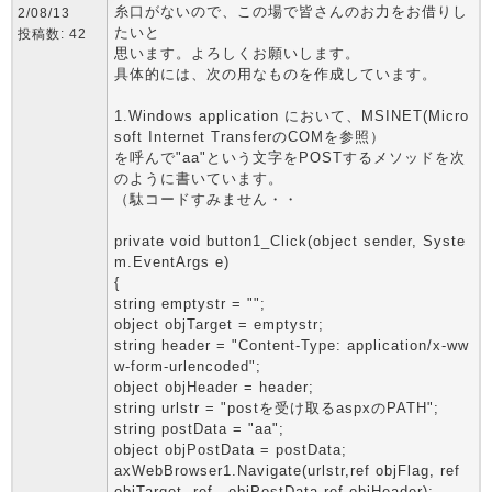
糸口がないので、この場で皆さんのお力をお借りし
2/08/13
たいと
投稿数: 42
思います。よろしくお願いします。
具体的には、次の用なものを作成しています。
1.Windows application において、MSINET(Micro
soft Internet TransferのCOMを参照）
を呼んで"aa"という文字をPOSTするメソッドを次
のように書いています。
（駄コードすみません・・
private void button1_Click(object sender, Syste
m.EventArgs e)
{
string emptystr = "";
object objTarget = emptystr;
string header = "Content-Type: application/x-ww
w-form-urlencoded";
object objHeader = header;
string urlstr = "postを受け取るaspxのPATH";
string postData = "aa";
object objPostData = postData;
axWebBrowser1.Navigate(urlstr,ref objFlag, ref
objTarget, ref objPostData,ref objHeader);