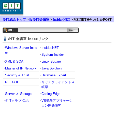
＠IT総合トップ
>
旧＠IT会議室
>
Insider.NET
> MSINETを利用したPOST
DataがASPXで受け取れない
＠IT 会議室 Indexリンク
Windows Server Insid
Insider.NET
er
System Insider
XML & SOA
Linux Square
Master of IP Network
Java Solution
Security & Trust
Database Expert
RFID＋IC
リッチクライアント &
帳票
Server ＆ Storage
Coding Edge
＠ITクラブ Cafe
VB業務アプリケーシ
ョン開発研究