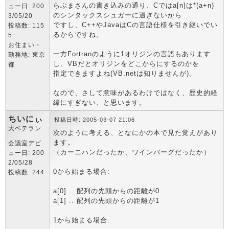
らぶまさんの書き込みの通り、Cではa[n]は*(a+n)
ュー日: 200
のシンタックスシュガーに過ぎないから
3/05/20
ですし、C++やJavaはCの言語仕様を引き継いでい
投稿数: 115
るからですね。
5
お住まい・
一方Fortranのように1オリジンの言語もあります
勤務地: 東京
し、VBだとオリジンをどこからにするのかを
都
指定できますよね(VB.netは知りませんが)。
なので、さして意味があるわけではなく、歴史的経
緯にすぎない、と思います。
ちいにぃ
投稿日時: 2005-03-07 21:06
大ベテラン
次のように考える、となにかの本で見た覚えがあり
ます。
会議室デビ
（カーニハンだったか、ワインバーグだったか）
ュー日: 200
2/05/28
0から始まる場合:
投稿数: 244
a[0] .. 配列の先頭からの距離が0
a[1] .. 配列の先頭からの距離が1
1から始まる場合: