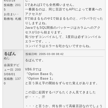
し、
4/03/18
1であれば1でも全然構いません。
投稿数: 201
一番困るのは、同じ言語でもAPIによって要素への
5
アクセスが
お住まい・
0で始まるものや1で始まるものと、バラバラだった
勤務地: 札幌
りしますよね。
JavaでもSQL関係のパッケージはカラムへのアク
セスが1から始まります。
気づかずコンパイルして、1度目は必ずコンパイル
エラーです。。。
コンパイラはエラーを吐かないですからね。
るぱん
投稿日時: 2005-03-08 08:42
ぬし
るぱんです。
会議室デビ
VB6.0では
ュー日: 200
『Option Base 0』
3/08/01
『Option Base 1』
投稿数: 137
と言う添え字の開始をずらせた覚えがあります。
0
この辺に起因するバグもたくさん見てきました
が・・・。汗
・・・と言うか、何を持って高級言語なのでしょう