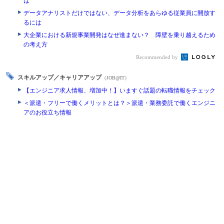
は
データアナリストだけではない、データ分析をあらゆる従業員に開放す
るには
大企業における新規事業開発はなぜ進まない？ 障壁を乗り越えるため
の考え方
Recommended by
スキルアップ／キャリアアップ
（JOB@IT）
【エンジニア求人情報、増加中！】いますぐ話題の転職情報をチェック
＜派遣・フリーで働くメリットとは？＞派遣・業務委託で働くエンジニ
アのお役立ち情報