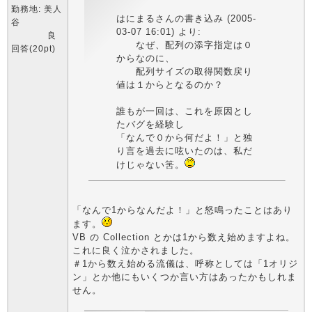
勤務地: 美人
はにまるさんの書き込み (2005-
谷
03-07 16:01) より:
良
なぜ、配列の添字指定は０
回答(20pt)
からなのに、
配列サイズの取得関数戻り
値は１からとなるのか？
誰もが一回は、これを原因とし
たバグを経験し
「なんで０から何だよ！」と独
り言を過去に呟いたのは、私だ
けじゃない筈。
「なんで1からなんだよ！」と怒鳴ったことはあり
ます。
VB の Collection とかは1から数え始めますよね。
これに良く泣かされました。
＃1から数え始める流儀は、呼称としては「1オリジ
ン」とか他にもいくつか言い方はあったかもしれま
せん。