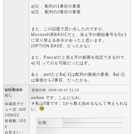
a[1] .. 配列の1番目の要素
a[2] .. 配列の2番目の要素
また、この話題で思い出したのですが、
Microsoft系BASICだと、添え字の開始番号を0か1
に切り替える命令があったと思います。
(OPTION BASE、だったかな）
また、Pascalだと添え字の範囲を指定できるので、
a[-5] ってのも可能だったはず。
あと、perlだと$a[-1]は配列の最後の要素、$a[-2]
は最後から2番目、だったかも。
unibon
投稿日時: 2005-03-07 21:13
ぬし
unibon です。こんにちわ。
＃私は0派です。1から数え始めるなんて考えられな
会議室デビ
い。
ュー日: 200
2/08/22
投稿数: 153
引用:
2
お住まい・