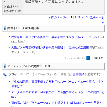
高級言語という定義になっていますね。
5
お住まい・
勤務地: 札幌
«前のページへ
1
|
2
|
3
|
4
|
5
次のページ
へ»
関連トピック＆推奨記事
現状を疑い問いかける姿勢で、事業を共に成長させるパートナーへ
PR(d
entsu Japan)
大阪ガスが月2000時間の共有作業を削減！ 現場のAI活用術
PR(ITmedia
エンタープライズ)
Recommended by
アイティメディアの提供サービス
ホワイトペーパー
（TechTargetジャパン／閲覧には
会員登録
が必要です）
「生成AI活用」実践事例：月額利用のスーパーコンピュータ環境で得た
成果は？
データ活用の未来像 AI時代のデータ基盤に求められる「3つの要件」と
は？
質の高いAIアプリとエージェントを構築する“AI Ready”なデータ基盤と