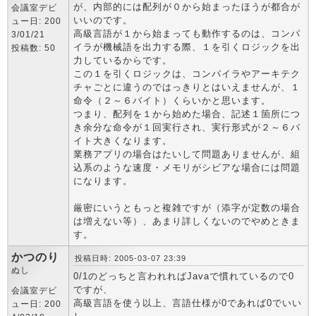
が、内部的には配列が０から始まったほうが都合が
会議室デビ
いいのです。
ュー日: 200
高級言語が１から始まっても動作するのは、コンパ
3/01/21
イラが機械語を出力する際、１を引くロジックを出
投稿数: 50
力しているからです。
この１を引くロジックは、コンパイラやアーキテク
チャごとに違うのではっきりとはいえませんが、１
命令（２～６バイト）くらいかと思います。
つまり、配列を１から始めた場合、記述１箇所につ
き余分な命令が１回実行され、実行形式が２～６バ
イト大きくなります。
業務アプリの場合はたいして問題ありませんが、組
込系のような速度・メモリがシビアな場合には問題
になります。
厳密にいうともっと複雑ですが（添字が定数の場合
は増えない等）、あまり詳しくないのでやめときま
す。
かつのり
投稿日時: 2005-03-07 23:39
ぬし
0/1のどっちと言われればJavaで慣れているので0
ですが、
会議室デビ
高級言語を使う以上、言語仕様が0であれば0でいい
ュー日: 200