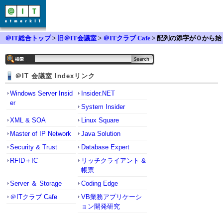
＠IT総合トップ
>
旧＠IT会議室
>
＠ITクラブ Cafe
> 配列の添字が０から始
まるメリットは？
＠IT 会議室 Indexリンク
Windows Server Insid
Insider.NET
er
System Insider
XML & SOA
Linux Square
Master of IP Network
Java Solution
Security & Trust
Database Expert
RFID＋IC
リッチクライアント &
帳票
Server ＆ Storage
Coding Edge
＠ITクラブ Cafe
VB業務アプリケーシ
ョン開発研究