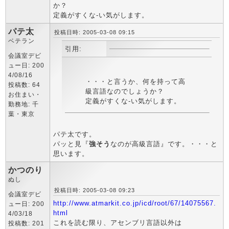
か？
定義がすくな-い気がします。
パテ太
投稿日時: 2005-03-08 09:15
ベテラン
引用:
会議室デビ
ュー日: 200
4/08/16
・・・と言うか、何を持って高
投稿数: 64
級言語なのでしょうか？
お住まい・
定義がすくな-い気がします。
勤務地: 千
葉・東京
パテ太です。
パッと見『
強そう
なのが高級言語』です。・・・と
思います。
かつのり
ぬし
投稿日時: 2005-03-08 09:23
会議室デビ
http://www.atmarkit.co.jp/icd/root/67/14075567.
ュー日: 200
html
4/03/18
これを読む限り、アセンブリ言語以外は
投稿数: 201