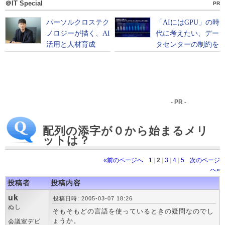
＠IT Special
PR
- PR -
配列の添字が０から始まるメリ
ットは？
«前のページへ
1
|
2
|
3
|
4
|
5
次のページ
へ»
投稿者
投稿内容
uk
投稿日時: 2005-03-07 18:26
ぬし
そもそもどの言語を使っているときの疑問なのでし
ょうか。
会議室デビ