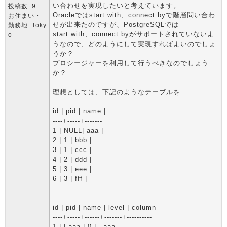
い合わせを実現したいと考えています。
投稿数: 9
Oracleではstart with、connect byで階層問い合わ
お住まい・
せが出来たのですが、PostgreSQLでは
勤務地: Toky
start with、connect byがサポートされていないよ
o
うなので、どのようにして実現すればよいのでしょ
うか？
プロシージャーを利用して行うべきなのでしょう
か？
理想としては、下記のようなテーブルを
id | pid | name |
----+-----+-------
1 | NULL| aaa |
2 | 1 | bbb |
3 | 1 | ccc |
4 | 2 | ddd |
5 | 3 | eee |
6 | 3 | fff |
id | pid | name | level | column
----+-----+------+-------+----------
1 | | aaa | 0 | aaa