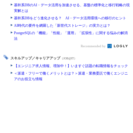
基幹系DBのAI・データ活用を加速させる、基盤の標準化と移行戦略の現
実解とは
基幹系DBをどう進化させる？ AI・データ活用環境への移行のヒント
AI時代の要件を網羅した「新世代ストレージ」の実力とは？
PostgreSQLの「機能」「性能」「運用」「拡張性」に関する悩みの解消
法
Recommended by
スキルアップ／キャリアアップ
（JOB@IT）
【エンジニア求人情報、増加中！】いますぐ話題の転職情報をチェック
＜派遣・フリーで働くメリットとは？＞派遣・業務委託で働くエンジニ
アのお役立ち情報