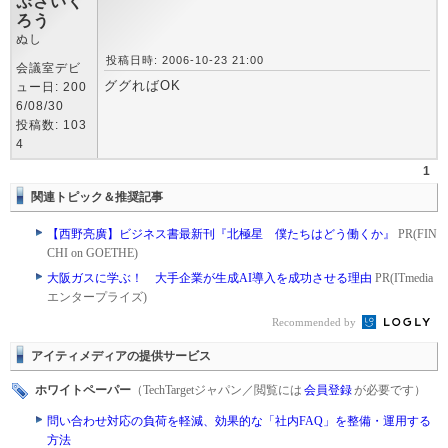
ぷさいく
ろう
ぬし
投稿日時: 2006-10-23 21:00
会議室デビ
ググればOK
ュー日: 200
6/08/30
投稿数: 103
4
1
関連トピック＆推奨記事
【西野亮廣】ビジネス書最新刊『北極星 僕たちはどう働くか』
PR(FIN
CHI on GOETHE)
大阪ガスに学ぶ！ 大手企業が生成AI導入を成功させる理由
PR(ITmedia
エンタープライズ)
Recommended by
アイティメディアの提供サービス
ホワイトペーパー
（TechTargetジャパン／閲覧には
会員登録
が必要です）
問い合わせ対応の負荷を軽減、効果的な「社内FAQ」を整備・運用する
方法