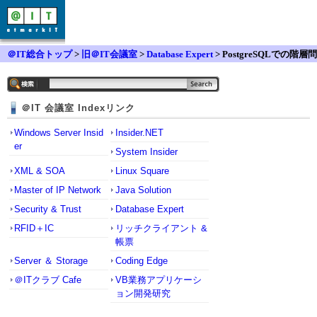
＠IT総合トップ
>
旧＠IT会議室
>
Database Expert
> PostgreSQLでの階層問
い合わせ方法
＠IT 会議室 Indexリンク
Windows Server Insid
Insider.NET
er
System Insider
XML & SOA
Linux Square
Master of IP Network
Java Solution
Security & Trust
Database Expert
RFID＋IC
リッチクライアント &
帳票
Server ＆ Storage
Coding Edge
＠ITクラブ Cafe
VB業務アプリケーシ
ョン開発研究