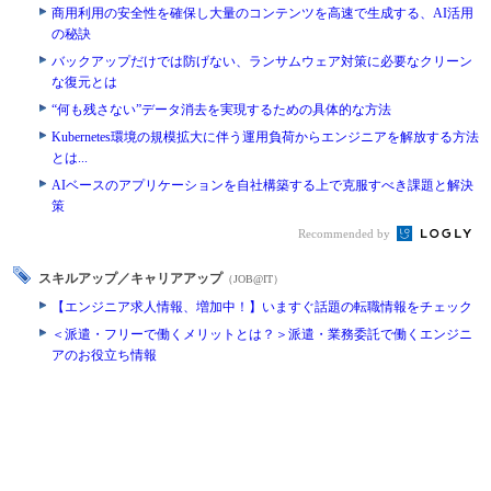
商用利用の安全性を確保し大量のコンテンツを高速で生成する、AI活用
の秘訣
バックアップだけでは防げない、ランサムウェア対策に必要なクリーン
な復元とは
“何も残さない”データ消去を実現するための具体的な方法
Kubernetes環境の規模拡大に伴う運用負荷からエンジニアを解放する方法
とは...
AIベースのアプリケーションを自社構築する上で克服すべき課題と解決
策
Recommended by
スキルアップ／キャリアアップ
（JOB@IT）
【エンジニア求人情報、増加中！】いますぐ話題の転職情報をチェック
＜派遣・フリーで働くメリットとは？＞派遣・業務委託で働くエンジニ
アのお役立ち情報