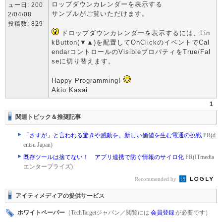
ロップダウンカレンダーを表示する
ュー日: 200
サンプルがご覧いただけます。
2/04/08
投稿数: 829
ドロップダウンカレンダーを表示するには、Lin
kButton(▼▲)を配置してOnClickのイベントでCal
endarコントロールのVisibleプロパティをTrue/Fal
seに切り替えます。
Happy Programming!
Akio Kasai
1
関連トピック＆推奨記事
「さすが」と言われる驚きや感動を。新しい価値を生む電通の挑戦
PR(d
entsu Japan)
既存ツールは捨てない！ アプリ連携で防ぐ情報のサイロ化
PR(ITmedia
エンタープライズ)
Recommended by
アイティメディアの提供サービス
ホワイトペーパー
（TechTargetジャパン／閲覧には
会員登録
が必要です）