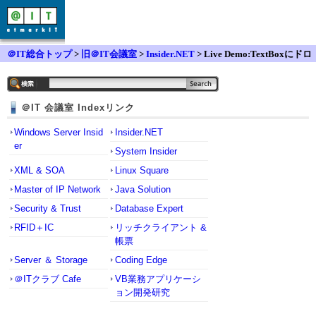
＠IT総合トップ
>
旧＠IT会議室
>
Insider.NET
> Live Demo:TextBoxにドロ
ップダウンカレンダーを表示させるには
＠IT 会議室 Indexリンク
Windows Server Insid
Insider.NET
er
System Insider
XML & SOA
Linux Square
Master of IP Network
Java Solution
Security & Trust
Database Expert
RFID＋IC
リッチクライアント &
帳票
Server ＆ Storage
Coding Edge
＠ITクラブ Cafe
VB業務アプリケーシ
ョン開発研究