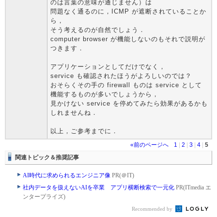
のは言葉の意味が通じません）は
問題なく通るのに，ICMP が遮断されていることか
ら，
そう考えるのが自然でしょう．
computer browser が機能しないのもそれで説明が
つきます．
アプリケーションとしてだけでなく，
service も確認されたほうがよろしいのでは？
おそらくその手の firewall ものは service として
機能するものが多いでしょうから，
見かけない service を停めてみたら効果があるかも
しれませんね．
以上，ご参考までに．
«前のページへ
1
|
2
|
3
|
4
|
5
関連トピック＆推奨記事
AI時代に求められるエンジニア像
PR(＠IT)
社内データを扱えないAIを卒業 アプリ横断検索で一元化
PR(ITmedia エ
ンタープライズ)
Recommended by