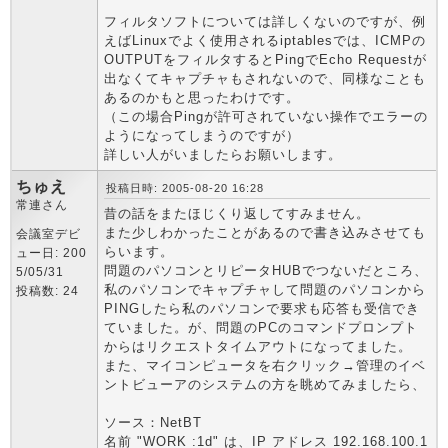
フィルタソフトについては詳しくないのですが、例
えばLinuxでよく使用されるiptablesでは、ICMPの
OUTPUTをフィルタするとPingでEcho Requestが
出なくてキャプチャもされないので、同様なことも
あるのかもと思ったわけです。
（この場合Pingが許可されていない操作でエラーの
ようになってしまうのですが）
詳しい人がいましたらお願いします。
ちゅえ
投稿日時: 2005-08-20 16:28
常連さん
昔の話をまたほじくり返してすみません。
また少しわかったことがあるので書き込みさせても
会議室デビ
らいます。
ュー日: 200
問題のパソコンとリピータHUBでつないだところ、
5/05/31
私のパソコンでキャプチャして問題のパソコンから
投稿数: 24
PINGしたら私のパソコンで要求も応答も受信でき
ていました。が、問題のPCのコマンドプロンプト
からはリクエストタイムアウトになってました。
また、マイコンピュータを右クリック→管理のイベ
ントビューアのシステムの方を眺めてみましたら、
ソース：NetBT
名前 "WORK :1d" は、IP アドレス 192.168.100.1