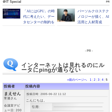
＠IT Special
PR
- PR -
インターネットは見れるのにル
ータにpingが通らない
«前のページへ
1
|
2
|
3
|
4
|
5
投稿者
投稿内容
まえせん
投稿日時: 2005-06-22 11:12
常連さん
こんにちは。
会議室デビ
引用:
ュー日: 200