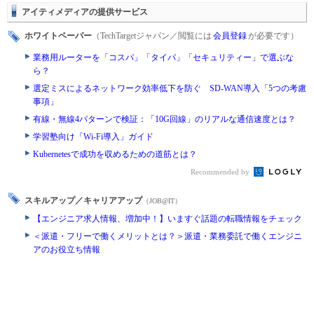
アイティメディアの提供サービス
ホワイトペーパー
（TechTargetジャパン／閲覧には
会員登録
が必要です）
業務用ルーターを「コスパ」「タイパ」「セキュリティー」で選ぶな
ら？
選定ミスによるネットワーク効率低下を防ぐ SD-WAN導入「5つの考慮
事項」
有線・無線4パターンで検証：「10G回線」のリアルな通信速度とは？
学習塾向け「Wi-Fi導入」ガイド
Kubernetesで成功を収めるための道筋とは？
Recommended by
スキルアップ／キャリアアップ
（JOB@IT）
【エンジニア求人情報、増加中！】いますぐ話題の転職情報をチェック
＜派遣・フリーで働くメリットとは？＞派遣・業務委託で働くエンジニ
アのお役立ち情報