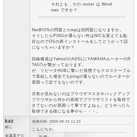
それとも，その router は Wind
ows ですか？
NetBIOSの問題とicmpは別問題になりますか。
そうしたらPINGが通らない件はNICを変えても駄
目なのでOSの再インストールをしてどうかって話
になっちゃいますか？
回線構成はYahoo!のADSLにYAMAHAルーターのR
TA57iが繋がっております。
が、リピータHUBに繋いだ状態でもクロスケーブル
で直結した場合でもpingが通らないのでルーターが
原因って訳でもないのです。
共有が見れないのはブラウザマスタやバックアップ
ブラウザから何かの原因でブラウザリストを取得で
きてないのが原因って事ですよねぇ。どうやったら
取得できる様になる事やら・・・。
kaz
投稿日時: 2005-08-22 11:33
ぬし
こんにちわ．
会議室デビ