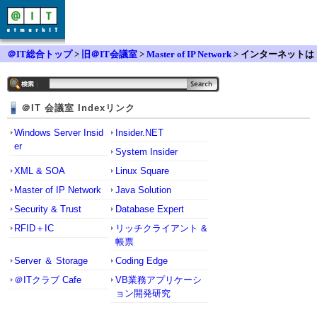
＠IT総合トップ
>
旧＠IT会議室
>
Master of IP Network
> インターネットは
見れるのにルータにpingが通らない
＠IT 会議室 Indexリンク
Windows Server Insid
Insider.NET
er
System Insider
XML & SOA
Linux Square
Master of IP Network
Java Solution
Security & Trust
Database Expert
RFID＋IC
リッチクライアント &
帳票
Server ＆ Storage
Coding Edge
＠ITクラブ Cafe
VB業務アプリケーシ
ョン開発研究