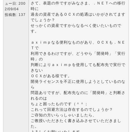
さて、表題の件ですがみなさま、．ＮＥＴへの移行
ュー日: 200
時に
2/09/04
過去の資産であるＯＣＸの処遇はいかがされてます
投稿数: 137
でしょうか？
せっかくの資産ですからなるべく使いたいもので
す。
ａｘｉｍｐなる便利なものがあり、ＯＣＸも．ＮＥ
Ｔで
利用できるわけですが、どうやら「開発時」「実行
時」の
判断によりａｘｉｍｐを使用しても配布先で実行で
きない
ＯＣＸがある様です。
開発ライセンスを不正に使用しようとしているのな
ら
問題ありですが、配布先なのに「開発時」と判断さ
れるのは
ちょと困ったものです（＾＾；
これって回避方法は存在するのでしょうか？
ご存知の方いらっしゃいましたら、
ご教授いただきたく書き込みさせていただきまし
た。
よろしくお願いいたします。