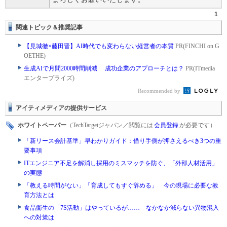
1
関連トピック＆推奨記事
【見城徹×藤田晋】AI時代でも変わらない経営者の本質
PR(FINCHI on G
OETHE)
生成AIで月間2000時間削減 成功企業のアプローチとは？
PR(ITmedia
エンタープライズ)
Recommended by
アイティメディアの提供サービス
ホワイトペーパー
（TechTargetジャパン／閲覧には
会員登録
が必要です）
「新リース会計基準」早わかりガイド：借り手側が押さえるべき3つの重
要事項
ITエンジニア不足を解消し採用のミスマッチを防ぐ、「外部人材活用」
の実態
「教える時間がない」「育成してもすぐ辞める」 今の現場に必要な教
育方法とは
食品衛生の「7S活動」はやっているが…… なかなか減らない異物混入
への対策は