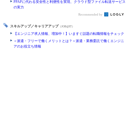
PPAPに代わる安全性と利便性を実現、クラウド型ファイル転送サービス
の実力
Recommended by
スキルアップ／キャリアアップ
（JOB@IT）
【エンジニア求人情報、増加中！】いますぐ話題の転職情報をチェック
＜派遣・フリーで働くメリットとは？＞派遣・業務委託で働くエンジニ
アのお役立ち情報