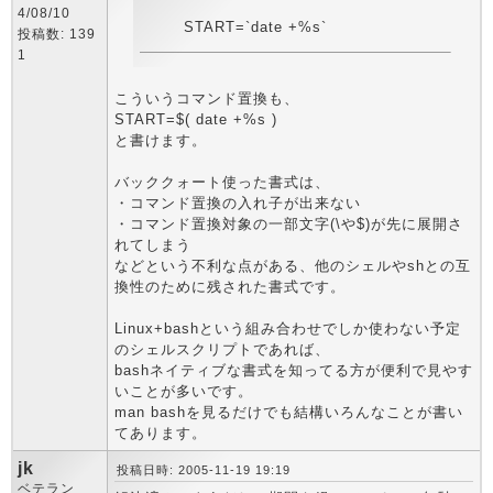
4/08/10
START=`date +%s`
投稿数: 139
1
こういうコマンド置換も、
START=$( date +%s )
と書けます。
バッククォート使った書式は、
・コマンド置換の入れ子が出来ない
・コマンド置換対象の一部文字(\や$)が先に展開さ
れてしまう
などという不利な点がある、他のシェルやshとの互
換性のために残された書式です。
Linux+bashという組み合わせでしか使わない予定
のシェルスクリプトであれば、
bashネイティブな書式を知ってる方が便利で見やす
いことが多いです。
man bashを見るだけでも結構いろんなことが書い
てあります。
jk
投稿日時: 2005-11-19 19:19
ベテラン