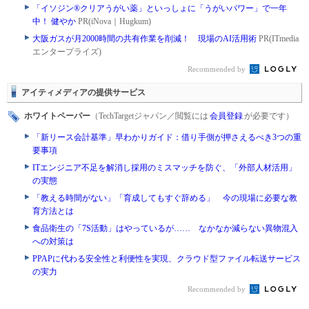
「イソジン®クリアうがい薬」といっしょに「うがいパワー」で一年
中！ 健やか
PR(iNova｜Hugkum)
大阪ガスが月2000時間の共有作業を削減！ 現場のAI活用術
PR(ITmedia
エンタープライズ)
Recommended by
アイティメディアの提供サービス
ホワイトペーパー
（TechTargetジャパン／閲覧には
会員登録
が必要です）
「新リース会計基準」早わかりガイド：借り手側が押さえるべき3つの重
要事項
ITエンジニア不足を解消し採用のミスマッチを防ぐ、「外部人材活用」
の実態
「教える時間がない」「育成してもすぐ辞める」 今の現場に必要な教
育方法とは
食品衛生の「7S活動」はやっているが…… なかなか減らない異物混入
への対策は
PPAPに代わる安全性と利便性を実現、クラウド型ファイル転送サービス
の実力
Recommended by