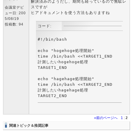
解決済みのようだし、期間も経っているので無駄レ
スですが
会議室デビ
ヒアドキュメントを使う方法もありますね
ュー日: 200
5/08/19
投稿数: 94
コード:
#!/bin/bash

echo "hogehoge処理開始"

time /bin/bash <<TARGET1_END

計測したいhogehoge処理

TARGET1_END

echo "hagehage処理開始"

time /bin/bash <<TARGET2_END

計測したいhagehage処理

«前のページへ
1
|
2
関連トピック＆推奨記事