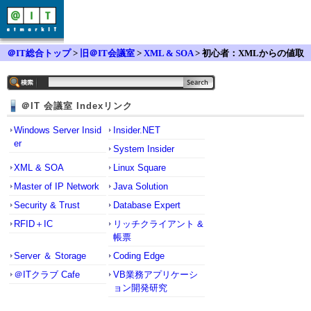
＠IT総合トップ
>
旧＠IT会議室
>
XML & SOA
> 初心者：XMLからの値取
得について
＠IT 会議室 Indexリンク
Windows Server Insid
Insider.NET
er
System Insider
XML & SOA
Linux Square
Master of IP Network
Java Solution
Security & Trust
Database Expert
RFID＋IC
リッチクライアント &
帳票
Server ＆ Storage
Coding Edge
＠ITクラブ Cafe
VB業務アプリケーシ
ョン開発研究