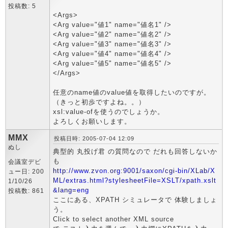
投稿数: 5
<Args>
<Arg value="値1" name="値名1" />
<Arg value="値2" name="値名2" />
<Arg value="値3" name="値名3" />
<Arg value="値4" name="値名4" />
<Arg value="値5" name="値名5" />
</Args>
任意のname値のvalue値を取得したいのですが。
（きっと初歩ですよね。。）
xsl:value-ofを使うのでしょうか。
よろしくお願いします。
MMX
投稿日時: 2005-07-04 12:09
ぬし
典型的 丸投げ君 の質問なので だれも回答しないか
も
会議室デビ
http://www.zvon.org:9001/saxon/cgi-bin/XLab/X
ュー日: 200
ML/extras.html?stylesheetFile=XSLT/xpath.xslt
1/10/26
&lang=eng
投稿数: 861
ここにある、XPATH シミュレータで 体験しましょ
う。
Click to select another XML source