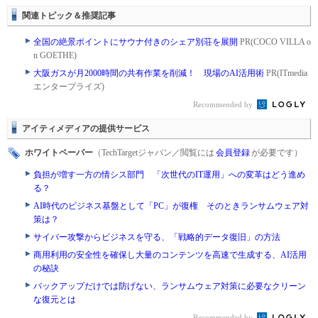
関連トピック＆推奨記事
全国の絶景ポイントにサウナ付きのシェア別荘を展開
PR(COCO VILLA o
n GOETHE)
大阪ガスが月2000時間の共有作業を削減！ 現場のAI活用術
PR(ITmedia
エンタープライズ)
Recommended by
アイティメディアの提供サービス
ホワイトペーパー
（TechTargetジャパン／閲覧には
会員登録
が必要です）
負担が増す一方の情シス部門 「次世代のIT運用」への変革はどう進め
る？
AI時代のビジネス基盤として「PC」が復権 そのときランサムウェア対
策は？
サイバー攻撃からビジネスを守る、「戦略的データ復旧」の方法
商用利用の安全性を確保し大量のコンテンツを高速で生成する、AI活用
の秘訣
バックアップだけでは防げない、ランサムウェア対策に必要なクリーン
な復元とは
Recommended by