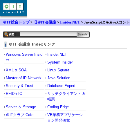
＠IT総合トップ
>
旧＠IT会議室
>
Insider.NET
> JavaScriptとActiveXコント
ロールの値のやりとりについて
＠IT 会議室 Indexリンク
Windows Server Insid
Insider.NET
er
System Insider
XML & SOA
Linux Square
Master of IP Network
Java Solution
Security & Trust
Database Expert
RFID＋IC
リッチクライアント &
帳票
Server ＆ Storage
Coding Edge
＠ITクラブ Cafe
VB業務アプリケーシ
ョン開発研究