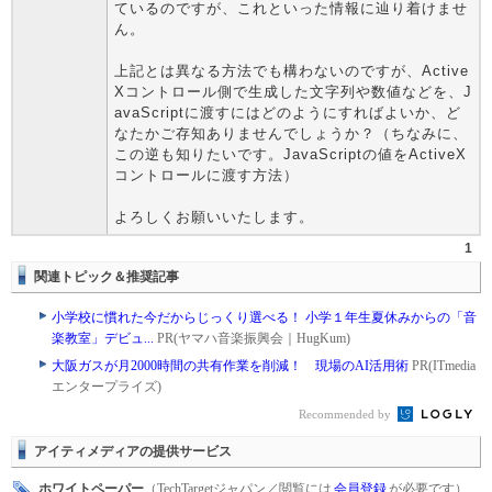
ているのですが、これといった情報に辿り着けませ
ん。
上記とは異なる方法でも構わないのですが、Active
Xコントロール側で生成した文字列や数値などを、J
avaScriptに渡すにはどのようにすればよいか、ど
なたかご存知ありませんでしょうか？（ちなみに、
この逆も知りたいです。JavaScriptの値をActiveX
コントロールに渡す方法）
よろしくお願いいたします。
1
関連トピック＆推奨記事
小学校に慣れた今だからじっくり選べる！ 小学１年生夏休みからの「音
楽教室」デビュ...
PR(ヤマハ音楽振興会｜HugKum)
大阪ガスが月2000時間の共有作業を削減！ 現場のAI活用術
PR(ITmedia
エンタープライズ)
Recommended by
アイティメディアの提供サービス
ホワイトペーパー
（TechTargetジャパン／閲覧には
会員登録
が必要です）