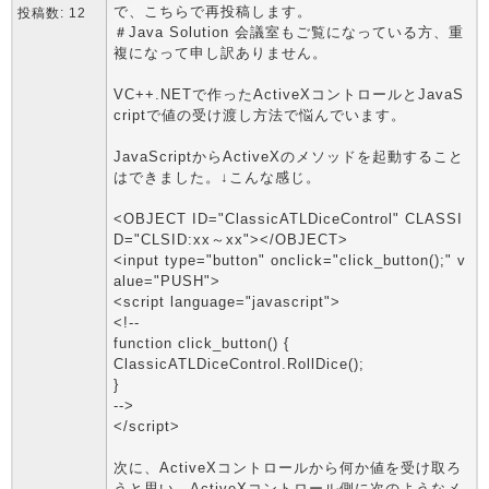
で、こちらで再投稿します。
投稿数: 12
＃Java Solution 会議室もご覧になっている方、重
複になって申し訳ありません。
VC++.NETで作ったActiveXコントロールとJavaS
criptで値の受け渡し方法で悩んでいます。
JavaScriptからActiveXのメソッドを起動すること
はできました。↓こんな感じ。
<OBJECT ID="ClassicATLDiceControl" CLASSI
D="CLSID:xx～xx"></OBJECT>
<input type="button" onclick="click_button();" v
alue="PUSH">
<script language="javascript">
<!--
function click_button() {
ClassicATLDiceControl.RollDice();
}
-->
</script>
次に、ActiveXコントロールから何か値を受け取ろ
うと思い、ActiveXコントロール側に次のようなメ