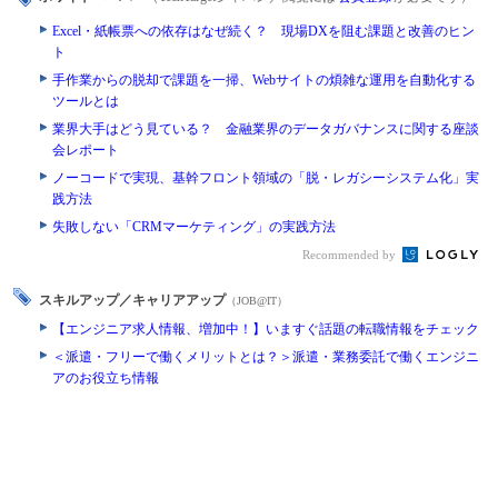
Excel・紙帳票への依存はなぜ続く？ 現場DXを阻む課題と改善のヒン
ト
手作業からの脱却で課題を一掃、Webサイトの煩雑な運用を自動化する
ツールとは
業界大手はどう見ている？ 金融業界のデータガバナンスに関する座談
会レポート
ノーコードで実現、基幹フロント領域の「脱・レガシーシステム化」実
践方法
失敗しない「CRMマーケティング」の実践方法
Recommended by
スキルアップ／キャリアアップ
（JOB@IT）
【エンジニア求人情報、増加中！】いますぐ話題の転職情報をチェック
＜派遣・フリーで働くメリットとは？＞派遣・業務委託で働くエンジニ
アのお役立ち情報