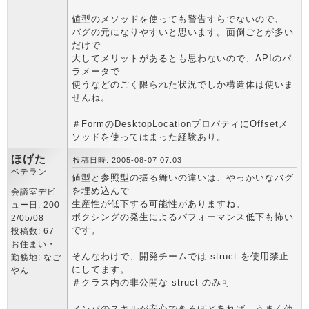
値型のメソッドを使っても警告すらでないので、
バグの元になりやすいと思います。面倒ごとが多い
だけで
大してメリットがあるとも思わないので、APIのパ
ラメータで
使うなどのごく限られた状況でしか構造体は使いま
せんね。
＃FormのDesktopLocationプロパティにOffsetメ
ソッドを使ってはまった経験あり。
ほげた
投稿日時: 2005-08-07 07:03
ベテラン
値型と参照型の振る舞いの違いは、やっかいなバグ
を埋め込んで
会議室デビ
生産性が低下する可能性がありますね。
ュー日: 200
ボクシングの発生によるパフォーマンス低下も怖い
2/05/08
です。
投稿数: 67
お住まい・
そんなわけで、開発チームでは struct を使用禁止
勤務地: なご
にしてます。
やん
＃クラス内の非公開な struct のみ可
メンバのスキルが安心できるほどあれば、うまく使