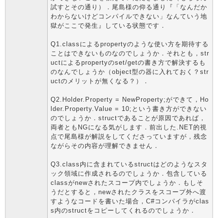
試すとその通り）．尾島様の仰る通り『「なんだか
わからないけどコンパイルできない」なんていう地
獄がここで発生』している状態です．
Q1.classによるpropertyのような使い方を期待する
ことはできないものなのでしょうか．それとも，str
uctによるpropertyのset/getの書き方で解決するも
のなんでしょうか（object型の器に入れておく？str
uctのメリットが無くなる？）．
Q2.Holder.Property = NewProperty;ができて，Ho
lder.Property.Value = 10;という書き方ができない
のでしょうか．structであることが原因であれば，
両者ともNGになる気がします．前出した.NET的視
点で尾島様が解説をしてくださっていますが，残念
ながらその内容が理解できません．
Q3.class内に含まれているstructはどのようなスタ
ック領域に作成されるのでしょうか．包含している
classがnewされたスコープ内でしょうか．もしそ
うだとすると，newされたクラスをスコープ外へ渡
すようなコードを書いた場合，C#コンパイラがclas
s内のstructをコピーしてくれるのでしょうか．