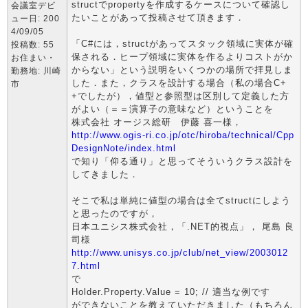
structでpropertyを作成するケースについて確認し
会議室デビ
たいことがあって投稿させて頂きます．
ュー日: 200
4/09/05
「C#には，structがあってスタック領域に実体が確
投稿数: 55
保される．ヒープ領域に実体を作るよりコストがか
お住まい・
からない」という説明をいくつかの場所で拝見しま
勤務地: 川崎
した．また，クラスを設計する場合（私の場合C+
市
+でしたが），値型と参照型は区別して定義した方
がよい（＝＝演算子の意味など）ということを
株式会社 オージス総研 伊藤 喜一様，
http://www.ogis-ri.co.jp/otc/hiroba/technical/Cpp
DesignNote/index.html
で知り「仰る通り」と思ってそういうクラス設計を
してきました．
そこで私は単純に値型の場合は全てstructにしよう
と思ったのですが，
日本ユニシス株式会社，「.NET的視点」， 尾島 良
司様
http://www.unisys.co.jp/club/net_view/2003012
7.html
で
Holder.Property.Value = 10; // 適当な例です
ができないことを教えていただきました（もちろん