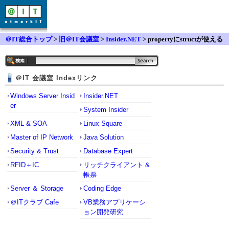
＠IT総合トップ
>
旧＠IT会議室
>
Insider.NET
> propertyにstructが使える
のか
＠IT 会議室 Indexリンク
Windows Server Insid
Insider.NET
er
System Insider
XML & SOA
Linux Square
Master of IP Network
Java Solution
Security & Trust
Database Expert
RFID＋IC
リッチクライアント &
帳票
Server ＆ Storage
Coding Edge
＠ITクラブ Cafe
VB業務アプリケーシ
ョン開発研究