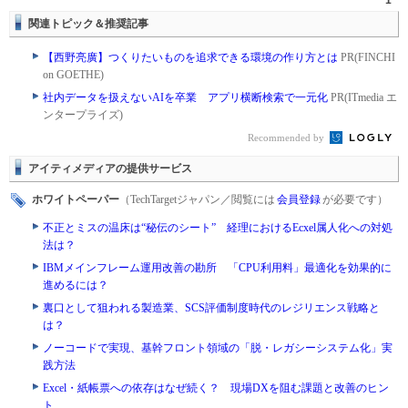
1
関連トピック＆推奨記事
【西野亮廣】つくりたいものを追求できる環境の作り方とは
PR(FINCHI
on GOETHE)
社内データを扱えないAIを卒業 アプリ横断検索で一元化
PR(ITmedia エ
ンタープライズ)
Recommended by
アイティメディアの提供サービス
ホワイトペーパー
（TechTargetジャパン／閲覧には
会員登録
が必要です）
不正とミスの温床は“秘伝のシート” 経理におけるEcxel属人化への対処
法は？
IBMメインフレーム運用改善の勘所 「CPU利用料」最適化を効果的に
進めるには？
裏口として狙われる製造業、SCS評価制度時代のレジリエンス戦略と
は？
ノーコードで実現、基幹フロント領域の「脱・レガシーシステム化」実
践方法
Excel・紙帳票への依存はなぜ続く？ 現場DXを阻む課題と改善のヒン
ト