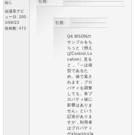
引用:
ぬし
会議室デビ
ュー日: 200
3/08/23
引用:
投稿数: 472
Q4.MSDNの
サンプルをち
らっと（例え
ばControl.Lo
cation）見る
と，『～は値
型であるた
め、値で返さ
れます．プロ
パティを調整
しても、各プ
ロパティ値に
影響はありま
せん』という
記述がありま
すが，利用者
はプロパティ
がstructかcla