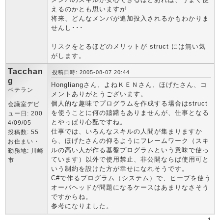
えるのかとも思いますが
将来、どんなメンバが追加投入されるかもわかりま
せんし･･･
リスクをとるほどのメリットが struct には無い気
がします。
Tacchan
投稿日時: 2005-08-07 20:44
g
Hongliangさん、よねＫＥＮさん、ほげたさん、コ
ベテラン
メントありがとうございます。
個人的な趣味でプログラムを作成する場合はstruct
会議室デビ
を使うことに何の躊躇もありませんが、仕事となる
ュー日: 200
とやっぱり心配ですね。
4/09/05
仕事では、いろんなスキルの人間が集まりますか
投稿数: 55
ら、ほげたさんの仰るようにフレームワーク（スキ
お住まい・
ルの高い人が作る基盤プログラムという意味で使っ
勤務地: 川崎
ています）以外で使用禁止、非公開ならば使用可と
市
いう制約を設けた方が幸せになれそうです。
C#で作るプログラム（システム）で、ヒープを使う
オーバヘッドが問題になるケースはあまりなさそう
ですからね。
参考になりました。