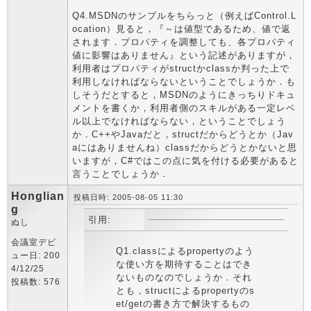
Q4.MSDNのサンプルをちらっと（例えばControl.L
ocation）見ると，『～は値型であるため、値で返
されます．プロパティを調整しても、各プロパティ
値に影響はありません』という記述がありますが，
利用者はプロパティがstructかclassか判った上で
利用しなければならないということでしょうか．も
しそうだとすると，MSDNのようにきっちりドキュ
メントを書くか，利用者側のスキルがある一定レベ
ル以上でなければならない，ということでしょう
か．C++やJavaだと，structだからどうとか（Jav
aにはありませんね）classだからどうとかないと思
いますが，C#ではこの点に気を付ける必要があると
言うことでしょうか．
Honglian
投稿日時: 2005-08-05 11:30
g
引用:
ぬし
会議室デビ
Q1.classによるpropertyのよう
ュー日: 200
な使い方を期待することはでき
4/12/25
ないものなのでしょうか．それ
投稿数: 576
とも，structによるpropertyのs
et/getの書き方で解決するもの