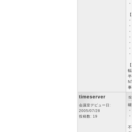
・
【
・
・
・
・
・
・
・
【
輻
半
N
事
timeserver
投
確
会議室デビュー日:
・
2005/07/28
・
投稿数: 19
不