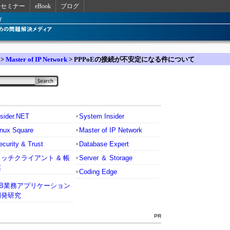
セミナー
eBook
ブログ
>
Master of IP Network
> PPPoEの接続が不安定になる件について
nsider.NET
System Insider
inux Square
Master of IP Network
ecurity & Trust
Database Expert
リッチクライアント & 帳
Server ＆ Storage
票
Coding Edge
VB業務アプリケーション
開発研究
PR