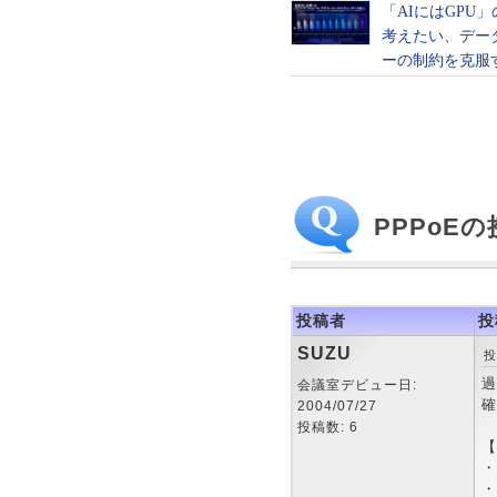
PPPoE
投稿者
投
SUZU
投
過
会議室デビュー日:
確
2004/07/27
投稿数: 6
【
・
・