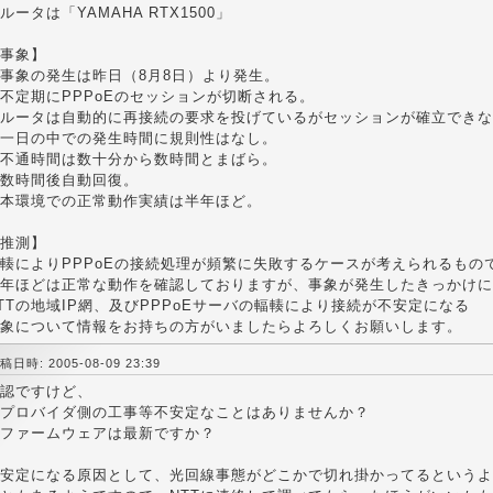
ルータは「YAMAHA RTX1500」
事象】
事象の発生は昨日（8月8日）より発生。
不定期にPPPoEのセッションが切断される。
ルータは自動的に再接続の要求を投げているがセッションが確立できな
一日の中での発生時間に規則性はなし。
不通時間は数十分から数時間とまばら。
数時間後自動回復。
本環境での正常動作実績は半年ほど。
推測】
輳によりPPPoEの接続処理が頻繁に失敗するケースが考えられるもの
年ほどは正常な動作を確認しておりますが、事象が発生したきっかけに
TTの地域IP網、及びPPPoEサーバの輻輳により接続が不安定になる
象について情報をお持ちの方がいましたらよろしくお願いします。
稿日時: 2005-08-09 23:39
認ですけど、
プロバイダ側の工事等不安定なことはありませんか？
ファームウェアは最新ですか？
安定になる原因として、光回線事態がどこかで切れ掛かってるというよ