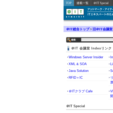
TOP
連載一覧
＠IT Special
＠IT総合トップ
>
旧＠IT会議室
＠IT 会議室 Indexリンク
Windows Server Insider
I
XML & SOA
L
Java Solution
S
RFID＋IC
＠ITクラブ Cafe
＠IT Special