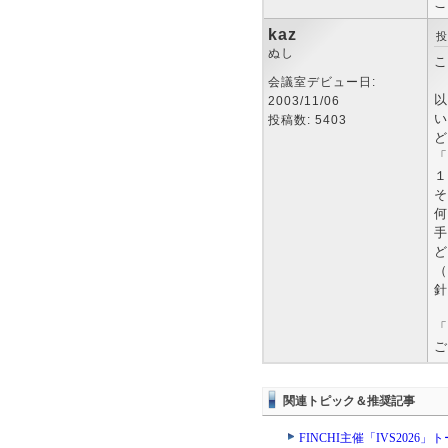
こ
kaz
投
ぬし
こ
会議室デビュー日:
以
2003/11/06
い
投稿数: 5403
ど
「
１
そ
何
手
ど
（
針
「
ご
関連トピック＆推奨記事
FINCHI主催「IVS202