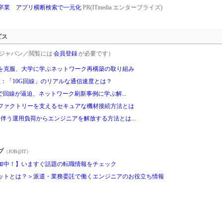
を卒業 アプリ横断検索で一元化
PR(ITmedia エンタープライズ)
ビス
rgetジャパン／閲覧には
会員登録
が必要です）
を克服、大学に学ぶネットワーク再構築の取り組み
：「10G回線」のリアルな通信速度とは？
通信集中で回線が逼迫、ネットワーク刷新事例に学ぶ解...
ファクトリーを支えるセキュアな機材接続方法とは
拡大に伴う運用負荷からエンジニアを解放する方法とは...
プ
（JOB@IT）
加中！】いますぐ話題の転職情報をチェック
ットとは？＞派遣・業務委託で働くエンジニアのお役立ち情報