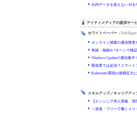
社内データを扱えないAI
アイティメディアの提供サー
ホワイトペーパー
（TechTa
オンライン授業の通信障害
有線・無線4パターンで検証
Windows Updateの
製造業では必須？スマート
Kubernetes環境の規模
スキルアップ／キャリアアッ
【エンジニア求人情報、増
＜派遣・フリーで働くメリ