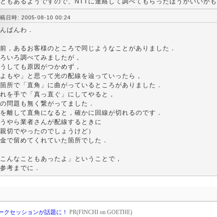
ともあるようですので、NTTに連絡して調べてもらったほうがいいかも
稿日時: 2005-08-10 00:24
んばんわ．
前，あるお客様のところで同じようなことがありました．
ろいろ調べてみましたが，
うしても原因がつかめず，
よもや」と思って光の配線を辿っていったら，
箇所で「直角」に曲がっているところがありました．
れを手で「真っ直ぐ」にしてやると，
の問題も無く繋がってました．
を離して直角になると，確かに回線が切れるのです．
うやら業者さんが配線するときに
親切でやったのでしょうけど）
金で留めてくれていた箇所でした．
こんなこともあったよ」ということで，
参考までに．
6」トークセッションが話題に！
PR(FINCHI on GOETHE)